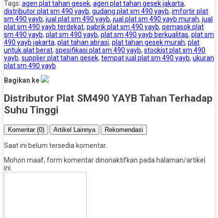
Tags:
agen plat tahan gesek
,
agen plat tahan gesek jakarta
,
distributor plat sm 490 yayb
,
gudang plat sm 490 yayb
,
imfortir plat
sm 490 yayb
,
jual plat sm 490 yayb
,
jual plat sm 490 yayb murah
,
jual
plat sm 490 yayb terdekat
,
pabrik plat sm 490 yayb
,
pemasok plat
sm 490 yayb
,
plat sm 490 yayb
,
plat sm 490 yayb berkualitas
,
plat sm
490 yayb jakarta
,
plat tahan abrasi
,
plat tahan gesek murah
,
plat
untuk alat berat
,
spesifikasi plat sm 490 yayb
,
stockist plat sm 490
yayb
,
supplier plat tahan gesek
,
tempat jual plat sm 490 yayb
,
ukuran
plat sm 490 yayb
Bagikan ke
Distributor Plat SM490 YAYB Tahan Terhadap
Suhu Tinggi
Komentar (0)
Artikel Lainnya
Rekomendasi
Saat ini belum tersedia komentar.
Mohon maaf, form komentar dinonaktifkan pada halaman/artikel
ini.