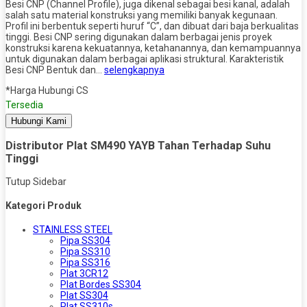
Besi CNP (Channel Profile), juga dikenal sebagai besi kanal, adalah
salah satu material konstruksi yang memiliki banyak kegunaan.
Profil ini berbentuk seperti huruf “C”, dan dibuat dari baja berkualitas
tinggi. Besi CNP sering digunakan dalam berbagai jenis proyek
konstruksi karena kekuatannya, ketahanannya, dan kemampuannya
untuk digunakan dalam berbagai aplikasi struktural. Karakteristik
Besi CNP Bentuk dan…
selengkapnya
*Harga Hubungi CS
Tersedia
Hubungi Kami
Distributor Plat SM490 YAYB Tahan Terhadap Suhu
Tinggi
Tutup Sidebar
Kategori Produk
STAINLESS STEEL
Pipa SS304
Pipa SS310
Pipa SS316
Plat 3CR12
Plat Bordes SS304
Plat SS304
Plat SS310s