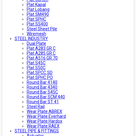
Plat Kapal
Plat Lobang
Plat SM490
Plat SPHC
Plat SS400
Steel Sheet Pile
Wiremesh
STEEL INDUSTRY
Dual Plate
Plat A283 GR C
Plat A285 GR C
Plat A516 GR 70
Plat S45C
Plat S50C
Plat SPCC SD
Plat SPHC PO
Round Bar 4140
Round Bar 4340
Round Bar S45C
Round Bar SCM 440
Round Bar ST 41
Steel Rail
Wear Plate ABREX
Wear Plate Everhard
Wear Plate Hardox
Wear Plate RAEX
STEEL PIPE & FITTINGS
Actuator