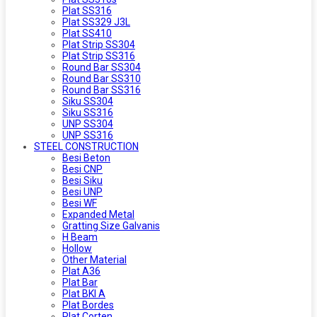
Plat SS316
Plat SS329 J3L
Plat SS410
Plat Strip SS304
Plat Strip SS316
Round Bar SS304
Round Bar SS310
Round Bar SS316
Siku SS304
Siku SS316
UNP SS304
UNP SS316
STEEL CONSTRUCTION
Besi Beton
Besi CNP
Besi Siku
Besi UNP
Besi WF
Expanded Metal
Gratting Size Galvanis
H Beam
Hollow
Other Material
Plat A36
Plat Bar
Plat BKI A
Plat Bordes
Plat Corten