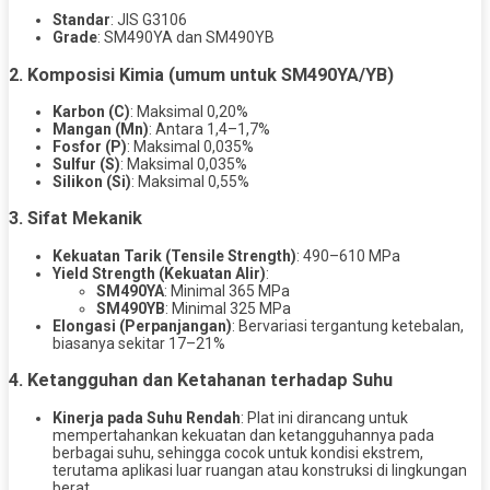
Standar
: JIS G3106
Grade
: SM490YA dan SM490YB
2. Komposisi Kimia (umum untuk SM490YA/YB)
Karbon (C)
: Maksimal 0,20%
Mangan (Mn)
: Antara 1,4–1,7%
Fosfor (P)
: Maksimal 0,035%
Sulfur (S)
: Maksimal 0,035%
Silikon (Si)
: Maksimal 0,55%
3. Sifat Mekanik
Kekuatan Tarik (Tensile Strength)
: 490–610 MPa
Yield Strength (Kekuatan Alir)
:
SM490YA
: Minimal 365 MPa
SM490YB
: Minimal 325 MPa
Elongasi (Perpanjangan)
: Bervariasi tergantung ketebalan,
biasanya sekitar 17–21%
4. Ketangguhan dan Ketahanan terhadap Suhu
Kinerja pada Suhu Rendah
: Plat ini dirancang untuk
mempertahankan kekuatan dan ketangguhannya pada
berbagai suhu, sehingga cocok untuk kondisi ekstrem,
terutama aplikasi luar ruangan atau konstruksi di lingkungan
berat.