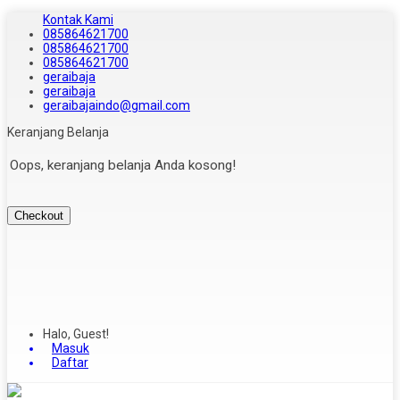
Kontak Kami
085864621700
085864621700
085864621700
geraibaja
geraibaja
geraibajaindo@gmail.com
Keranjang Belanja
Oops, keranjang belanja Anda kosong!
Checkout
Halo, Guest!
Masuk
Daftar