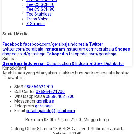
Tee CS SCH 40
Tee CS SCH 80
Tee Stainless
Traps Valve
Y Strainer
Social Media
Facebook
facebook.com/geraibajaindonesia
Twitter
twitter.com/geraibaja
Instagram
instagram.com/geraibaja
Shopee
shopee.co.id/geraibaja
Tokopedia
tokopedia.com/geraibaja
Sidebar
Gerai Baja Indonesia
- Construction & Industrial Steel Distributor
Kontak Kami
Apabila ada yang ditanyakan, silahkan hubungi kami melalui kontak
di bawah ini.
SMS
085864621700
Call Center
085864621700
Whatsapp
Raisa
085864621700
Messenger
geraibaja
Telegrram
geraibaja
Email
geraibajaindo@gmail.com
Buka jam 08.00 s/d jam 21.00 , Minggu tutup
Gedung Office 8 Lantai 18 A SCBD Jl. Jend. Sudirman Jakarta
Selatan, 12190