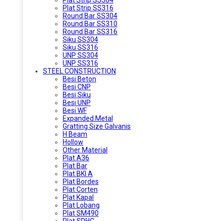
Plat Strip SS316
Round Bar SS304
Round Bar SS310
Round Bar SS316
Siku SS304
Siku SS316
UNP SS304
UNP SS316
STEEL CONSTRUCTION
Besi Beton
Besi CNP
Besi Siku
Besi UNP
Besi WF
Expanded Metal
Gratting Size Galvanis
H Beam
Hollow
Other Material
Plat A36
Plat Bar
Plat BKI A
Plat Bordes
Plat Corten
Plat Kapal
Plat Lobang
Plat SM490
Plat SPHC