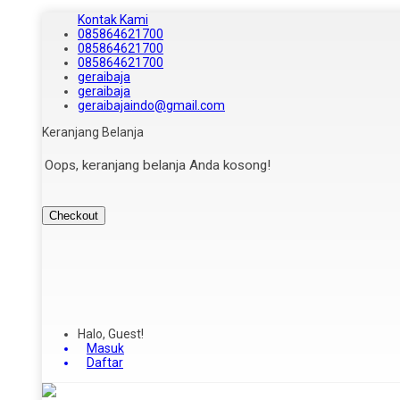
Kontak Kami
085864621700
085864621700
085864621700
geraibaja
geraibaja
geraibajaindo@gmail.com
Keranjang Belanja
Oops, keranjang belanja Anda kosong!
Checkout
Halo, Guest!
Masuk
Daftar