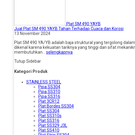
Plat SM 490 YAYB
Jual Plat SM 490 YAYB Tahan Terhadap Cuaca dan Korosi
13 November 2024
Plat SM 490 YA/YB adalah baja struktural yang tergolong dalam k
dikenal karena kekuatan tariknya yang tinggi dan sifat mekani
membutuhkan…
selengkapnya
Tutup Sidebar
Kategori Produk
STAINLESS STEEL
Pipa SS304
Pipa SS310
Pipa SS316
Plat 3CR12
Plat Bordes SS304
Plat SS304
Plat SS310s
Plat SS316
Plat SS329 J3L
Plat SS410
Plat Strip SS304