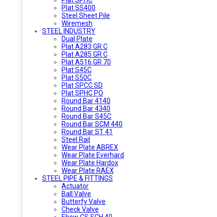
Plat SS400
Steel Sheet Pile
Wiremesh
STEEL INDUSTRY
Dual Plate
Plat A283 GR C
Plat A285 GR C
Plat A516 GR 70
Plat S45C
Plat S50C
Plat SPCC SD
Plat SPHC PO
Round Bar 4140
Round Bar 4340
Round Bar S45C
Round Bar SCM 440
Round Bar ST 41
Steel Rail
Wear Plate ABREX
Wear Plate Everhard
Wear Plate Hardox
Wear Plate RAEX
STEEL PIPE & FITTINGS
Actuator
Ball Valve
Butterfy Valve
Check Valve
Ebow CS SCH 40