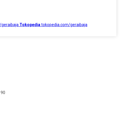
/geraibaja
Tokopedia
tokopedia.com/geraibaja
190