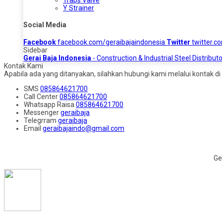
Y Strainer
Social Media
Facebook
facebook.com/geraibajaindonesia
Twitter
twitter.c
Sidebar
Gerai Baja Indonesia
- Construction & Industrial Steel Distributo
Kontak Kami
Apabila ada yang ditanyakan, silahkan hubungi kami melalui kontak di 
SMS
085864621700
Call Center
085864621700
Whatsapp
Raisa
085864621700
Messenger
geraibaja
Telegrram
geraibaja
Email
geraibajaindo@gmail.com
Ge