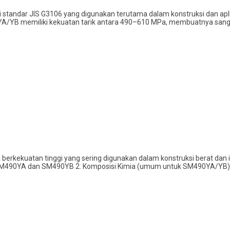
 standar JIS G3106 yang digunakan terutama dalam konstruksi dan aplika
YA/YB memiliki kekuatan tarik antara 490–610 MPa, membuatnya sanga
al berkekuatan tinggi yang sering digunakan dalam konstruksi berat da
: SM490YA dan SM490YB 2. Komposisi Kimia (umum untuk SM490YA/YB) 