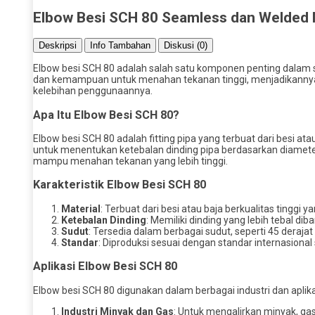
Elbow Besi SCH 80 Seamless dan Welded
Deskripsi
Info Tambahan
Diskusi (0)
Elbow besi SCH 80 adalah salah satu komponen penting dalam s
dan kemampuan untuk menahan tekanan tinggi, menjadikannya pilih
kelebihan penggunaannya.
Apa Itu Elbow Besi SCH 80?
Elbow besi SCH 80 adalah fitting pipa yang terbuat dari besi a
untuk menentukan ketebalan dinding pipa berdasarkan diameter
mampu menahan tekanan yang lebih tinggi.
Karakteristik Elbow Besi SCH 80
Material
: Terbuat dari besi atau baja berkualitas tinggi 
Ketebalan Dinding
: Memiliki dinding yang lebih tebal
Sudut
: Tersedia dalam berbagai sudut, seperti 45 deraj
Standar
: Diproduksi sesuai dengan standar internasional
Aplikasi Elbow Besi SCH 80
Elbow besi SCH 80 digunakan dalam berbagai industri dan aplika
Industri Minyak dan Gas
: Untuk mengalirkan minyak, gas