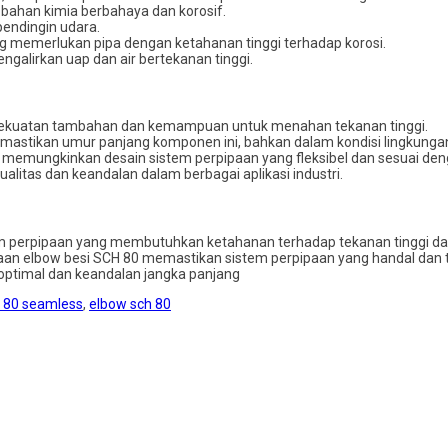
ahan kimia berbahaya dan korosif.
pendingin udara.
ang memerlukan pipa dengan ketahanan tinggi terhadap korosi.
ngalirkan uap dan air bertekanan tinggi.
n kekuatan tambahan dan kemampuan untuk menahan tekanan tinggi.
memastikan umur panjang komponen ini, bahkan dalam kondisi lingkunga
, memungkinkan desain sistem perpipaan yang fleksibel dan sesuai den
alitas dan keandalan dalam berbagai aplikasi industri.
 perpipaan yang membutuhkan ketahanan terhadap tekanan tinggi dan k
naan elbow besi SCH 80 memastikan sistem perpipaan yang handal dan t
optimal dan keandalan jangka panjang
h 80 seamless
,
elbow sch 80