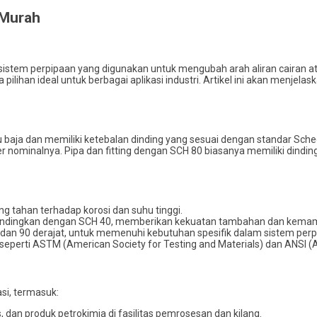
 Murah
istem perpipaan yang digunakan untuk mengubah arah aliran cairan at
an ideal untuk berbagai aplikasi industri. Artikel ini akan menjelaskan
tau baja dan memiliki ketebalan dinding yang sesuai dengan standar Sc
 nominalnya. Pipa dan fitting dengan SCH 80 biasanya memiliki dindin
yang tahan terhadap korosi dan suhu tinggi.
 dibandingkan dengan SCH 40, memberikan kekuatan tambahan dan kema
at dan 90 derajat, untuk memenuhi kebutuhan spesifik dalam sistem perp
 seperti ASTM (American Society for Testing and Materials) dan ANSI (A
si, termasuk:
, dan produk petrokimia di fasilitas pemrosesan dan kilang.