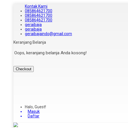
Kontak Kami
085864621700
085864621700
085864621700
geraibaja
geraibaja
geraibajaindo@gmail.com
Keranjang Belanja
Oops, keranjang belanja Anda kosong!
Checkout
Halo, Guest!
Masuk
Daftar