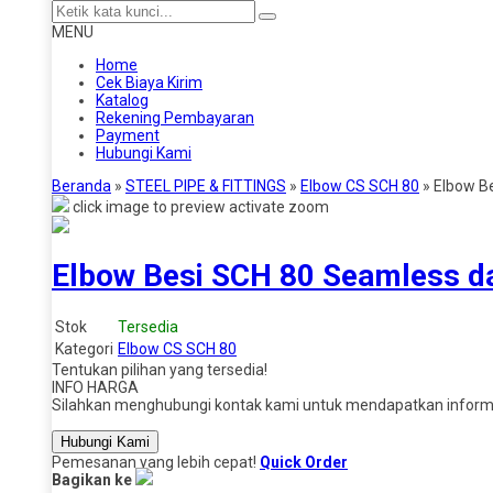
MENU
Home
Cek Biaya Kirim
Katalog
Rekening Pembayaran
Payment
Hubungi Kami
Beranda
»
STEEL PIPE & FITTINGS
»
Elbow CS SCH 80
»
Elbow B
click image to preview
activate zoom
Elbow Besi SCH 80 Seamless d
Stok
Tersedia
Kategori
Elbow CS SCH 80
Tentukan pilihan yang tersedia!
INFO HARGA
Silahkan menghubungi kontak kami untuk mendapatkan informas
Hubungi Kami
Pemesanan yang lebih cepat!
Quick Order
Bagikan ke