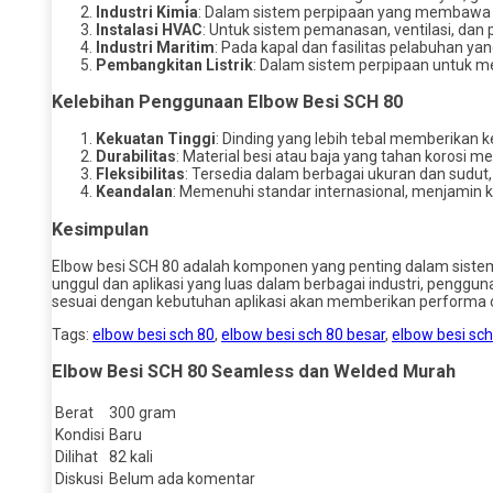
Industri Kimia
: Dalam sistem perpipaan yang membawa b
Instalasi HVAC
: Untuk sistem pemanasan, ventilasi, dan 
Industri Maritim
: Pada kapal dan fasilitas pelabuhan y
Pembangkitan Listrik
: Dalam sistem perpipaan untuk me
Kelebihan Penggunaan Elbow Besi SCH 80
Kekuatan Tinggi
: Dinding yang lebih tebal memberika
Durabilitas
: Material besi atau baja yang tahan korosi 
Fleksibilitas
: Tersedia dalam berbagai ukuran dan sudut
Keandalan
: Memenuhi standar internasional, menjamin ku
Kesimpulan
Elbow besi SCH 80 adalah komponen yang penting dalam sistem
unggul dan aplikasi yang luas dalam berbagai industri, penggu
sesuai dengan kebutuhan aplikasi akan memberikan performa 
Tags:
elbow besi sch 80
,
elbow besi sch 80 besar
,
elbow besi sc
Elbow Besi SCH 80 Seamless dan Welded Murah
Berat
300 gram
Kondisi
Baru
Dilihat
82 kali
Diskusi
Belum ada komentar