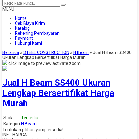
MENU
Home
Cek Biaya Kirim
Katalog
Rekening Pembayaran
Payment
Hubungi Kami
Beranda
»
STEEL CONSTRUCTION
»
H Beam
»
Jual H Beam SS400
Ukuran Lengkap Bersertifikat Harga Murah
click image to preview
activate zoom
Jual H Beam SS400 Ukuran
Lengkap Bersertifikat Harga
Murah
Stok
Tersedia
Kategori
H Beam
Tentukan pilihan yang tersedia!
INFO HARGA