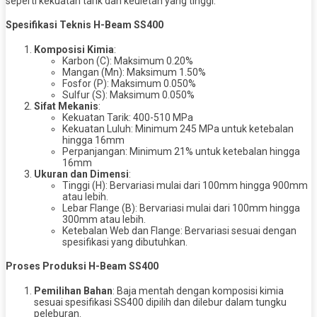
seperti kekuatan tarik dan keuletan yang tinggi.
Spesifikasi Teknis H-Beam SS400
Komposisi Kimia
:
Karbon (C): Maksimum 0.20%
Mangan (Mn): Maksimum 1.50%
Fosfor (P): Maksimum 0.050%
Sulfur (S): Maksimum 0.050%
Sifat Mekanis
:
Kekuatan Tarik: 400-510 MPa
Kekuatan Luluh: Minimum 245 MPa untuk ketebalan
hingga 16mm
Perpanjangan: Minimum 21% untuk ketebalan hingga
16mm
Ukuran dan Dimensi
:
Tinggi (H): Bervariasi mulai dari 100mm hingga 900mm
atau lebih.
Lebar Flange (B): Bervariasi mulai dari 100mm hingga
300mm atau lebih.
Ketebalan Web dan Flange: Bervariasi sesuai dengan
spesifikasi yang dibutuhkan.
Proses Produksi H-Beam SS400
Pemilihan Bahan
: Baja mentah dengan komposisi kimia
sesuai spesifikasi SS400 dipilih dan dilebur dalam tungku
peleburan.