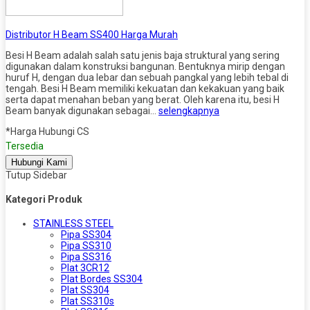
Distributor H Beam SS400 Harga Murah
Besi H Beam adalah salah satu jenis baja struktural yang sering
digunakan dalam konstruksi bangunan. Bentuknya mirip dengan
huruf H, dengan dua lebar dan sebuah pangkal yang lebih tebal di
tengah. Besi H Beam memiliki kekuatan dan kekakuan yang baik
serta dapat menahan beban yang berat. Oleh karena itu, besi H
Beam banyak digunakan sebagai…
selengkapnya
*Harga Hubungi CS
Tersedia
Hubungi Kami
Tutup Sidebar
Kategori Produk
STAINLESS STEEL
Pipa SS304
Pipa SS310
Pipa SS316
Plat 3CR12
Plat Bordes SS304
Plat SS304
Plat SS310s