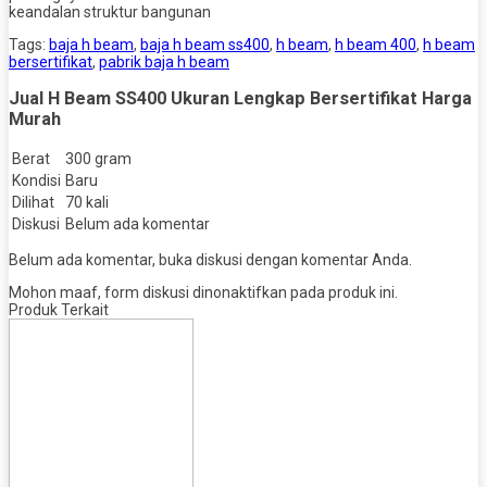
keandalan struktur bangunan
Tags:
baja h beam
,
baja h beam ss400
,
h beam
,
h beam 400
,
h beam
bersertifikat
,
pabrik baja h beam
Jual H Beam SS400 Ukuran Lengkap Bersertifikat Harga
Murah
Berat
300 gram
Kondisi
Baru
Dilihat
70 kali
Diskusi
Belum ada komentar
Belum ada komentar, buka diskusi dengan komentar Anda.
Mohon maaf, form diskusi dinonaktifkan pada produk ini.
Produk Terkait