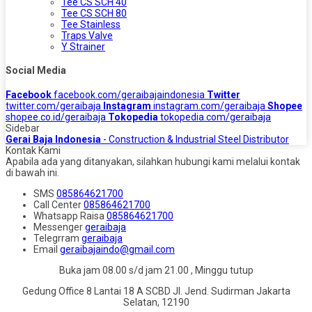
Tee CS SCH 40
Tee CS SCH 80
Tee Stainless
Traps Valve
Y Strainer
Social Media
Facebook
facebook.com/geraibajaindonesia
Twitter
twitter.com/geraibaja
Instagram
instagram.com/geraibaja
Shopee
shopee.co.id/geraibaja
Tokopedia
tokopedia.com/geraibaja
Sidebar
Gerai Baja Indonesia
- Construction & Industrial Steel Distributor
Kontak Kami
Apabila ada yang ditanyakan, silahkan hubungi kami melalui kontak
di bawah ini.
SMS
085864621700
Call Center
085864621700
Whatsapp
Raisa
085864621700
Messenger
geraibaja
Telegrram
geraibaja
Email
geraibajaindo@gmail.com
Buka jam 08.00 s/d jam 21.00 , Minggu tutup
Gedung Office 8 Lantai 18 A SCBD Jl. Jend. Sudirman Jakarta
Selatan, 12190