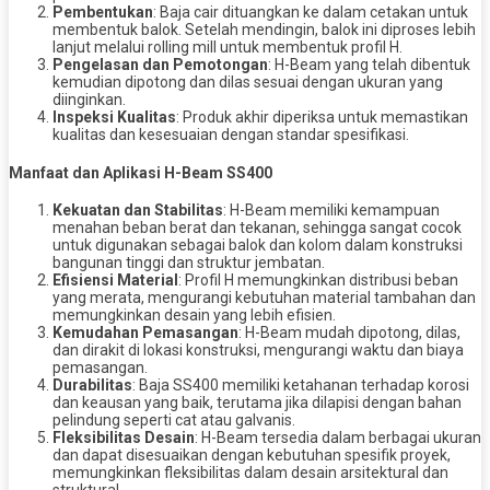
Pembentukan
: Baja cair dituangkan ke dalam cetakan untuk
membentuk balok. Setelah mendingin, balok ini diproses lebih
lanjut melalui rolling mill untuk membentuk profil H.
Pengelasan dan Pemotongan
: H-Beam yang telah dibentuk
kemudian dipotong dan dilas sesuai dengan ukuran yang
diinginkan.
Inspeksi Kualitas
: Produk akhir diperiksa untuk memastikan
kualitas dan kesesuaian dengan standar spesifikasi.
Manfaat dan Aplikasi H-Beam SS400
Kekuatan dan Stabilitas
: H-Beam memiliki kemampuan
menahan beban berat dan tekanan, sehingga sangat cocok
untuk digunakan sebagai balok dan kolom dalam konstruksi
bangunan tinggi dan struktur jembatan.
Efisiensi Material
: Profil H memungkinkan distribusi beban
yang merata, mengurangi kebutuhan material tambahan dan
memungkinkan desain yang lebih efisien.
Kemudahan Pemasangan
: H-Beam mudah dipotong, dilas,
dan dirakit di lokasi konstruksi, mengurangi waktu dan biaya
pemasangan.
Durabilitas
: Baja SS400 memiliki ketahanan terhadap korosi
dan keausan yang baik, terutama jika dilapisi dengan bahan
pelindung seperti cat atau galvanis.
Fleksibilitas Desain
: H-Beam tersedia dalam berbagai ukuran
dan dapat disesuaikan dengan kebutuhan spesifik proyek,
memungkinkan fleksibilitas dalam desain arsitektural dan