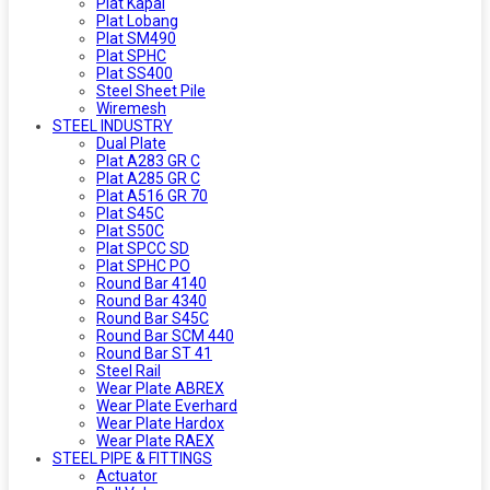
Plat Kapal
Plat Lobang
Plat SM490
Plat SPHC
Plat SS400
Steel Sheet Pile
Wiremesh
STEEL INDUSTRY
Dual Plate
Plat A283 GR C
Plat A285 GR C
Plat A516 GR 70
Plat S45C
Plat S50C
Plat SPCC SD
Plat SPHC PO
Round Bar 4140
Round Bar 4340
Round Bar S45C
Round Bar SCM 440
Round Bar ST 41
Steel Rail
Wear Plate ABREX
Wear Plate Everhard
Wear Plate Hardox
Wear Plate RAEX
STEEL PIPE & FITTINGS
Actuator