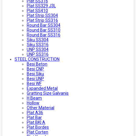
Plat SS316
Plat SS329 J3L
Plat SS410
Plat Strip SS304
Plat Strip SS316
Round Bar SS304
Round Bar SS310
Round Bar SS316
Siku SS304
Siku SS316
UNP SS304
UNP SS316
STEEL CONSTRUCTION
Besi Beton
Besi CNP
Besi Siku
Besi UNP
Besi WF
Expanded Metal
Gratting Size Galvanis
H Beam
Hollow
Other Material
Plat A36
Plat Bar
Plat BKI A
Plat Bordes
Plat Corten