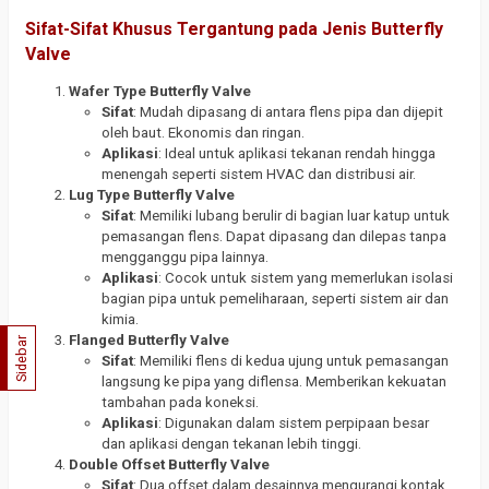
Sifat-Sifat Khusus Tergantung pada Jenis Butterfly
Valve
Wafer Type Butterfly Valve
Sifat
: Mudah dipasang di antara flens pipa dan dijepit
oleh baut. Ekonomis dan ringan.
Aplikasi
: Ideal untuk aplikasi tekanan rendah hingga
menengah seperti sistem HVAC dan distribusi air.
Lug Type Butterfly Valve
Sifat
: Memiliki lubang berulir di bagian luar katup untuk
pemasangan flens. Dapat dipasang dan dilepas tanpa
mengganggu pipa lainnya.
Aplikasi
: Cocok untuk sistem yang memerlukan isolasi
bagian pipa untuk pemeliharaan, seperti sistem air dan
kimia.
Flanged Butterfly Valve
Sidebar
Sifat
: Memiliki flens di kedua ujung untuk pemasangan
langsung ke pipa yang diflensa. Memberikan kekuatan
tambahan pada koneksi.
Aplikasi
: Digunakan dalam sistem perpipaan besar
dan aplikasi dengan tekanan lebih tinggi.
Double Offset Butterfly Valve
Sifat
: Dua offset dalam desainnya mengurangi kontak