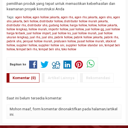
pemilihan produk yang tepat untuk memastikan keberhasilan dan
keamanan proyek konstruksi Anda
Tags:
agen hollow
,
agen hollow jakarta
,
agen rhs
,
agen rhs jakarta
,
agen shs
,
agen
shs jakarta
,
beli hollow
,
distributor hollow
,
distributor hollow murah jakarta
,
distributor rhs
,
distributor shs
,
gudang hollow
,
harga hollow
,
hollow
,
hollow jakarta
,
hollow lengkap
,
hollow murah
,
importir hollow
,
jual hollow
,
jual hollow gg
,
jual hollow
harga terbaik
,
jual hollow import
,
jual hollow ks
,
jual hollow murah
,
jual hollow
ukuran lengkap
,
jual rhs
,
jual shs
,
pabrik hollow
,
pabrik hollow jakarta
,
pabrik rhs
,
pabrik shs
,
penjual hollow murah
,
produsen hollow
,
pusat hollow murah
,
stockist
hollow
,
supplier hollow
,
supplier hollow sni
,
supplier hollow standar sni
,
tempat beli
hollow
,
tempat beli rhs
,
tempat beli shs
,
toko hollow
Bagikan ke
Komentar (0)
Artikel Lainnya
Rekomendasi
Saat ini belum tersedia komentar.
Mohon maaf, form komentar dinonaktifkan pada halaman/artikel
ini.