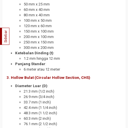
50 mm x 25 mm
60 mm x 40 mm
80 mm x 40 mm
100 mm x 50 mm
120 mm x 60 mm
150 mm x 100 mm
Sidebar
200 mm x 100 mm
250 mm x 150 mm
300 mm x 200 mm
Ketebalan Dinding (t)
:
1.2 mm hingga 12 mm
Panjang Standar
:
6 meter atau 12 meter
3.
Hollow Bulat (Circular Hollow Section, CHS)
Diameter Luar (D)
:
21.3 mm (1/2 inch)
26.9 mm (3/4 inch)
33.7 mm (1 inch)
42.4 mm (1 1/4 inch)
48.3 mm (1 1/2 inch)
60.3 mm (2 inch)
76.1 mm (2 1/2 inch)