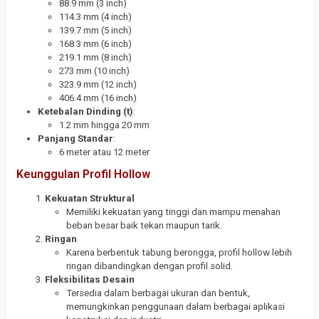
88.9 mm (3 inch)
114.3 mm (4 inch)
139.7 mm (5 inch)
168.3 mm (6 inch)
219.1 mm (8 inch)
273 mm (10 inch)
323.9 mm (12 inch)
406.4 mm (16 inch)
Ketebalan Dinding (t)
:
1.2 mm hingga 20 mm
Panjang Standar
:
6 meter atau 12 meter
Keunggulan Profil Hollow
Kekuatan Struktural
Memiliki kekuatan yang tinggi dan mampu menahan
beban besar baik tekan maupun tarik.
Ringan
Karena berbentuk tabung berongga, profil hollow lebih
ringan dibandingkan dengan profil solid.
Fleksibilitas Desain
Tersedia dalam berbagai ukuran dan bentuk,
memungkinkan penggunaan dalam berbagai aplikasi