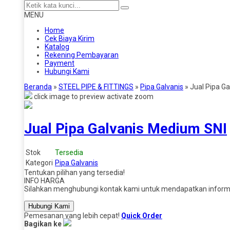
MENU
Home
Cek Biaya Kirim
Katalog
Rekening Pembayaran
Payment
Hubungi Kami
Beranda
»
STEEL PIPE & FITTINGS
»
Pipa Galvanis
»
Jual Pipa G
click image to preview
activate zoom
Jual Pipa Galvanis Medium SNI
Stok
Tersedia
Kategori
Pipa Galvanis
Tentukan pilihan yang tersedia!
INFO HARGA
Silahkan menghubungi kontak kami untuk mendapatkan informas
Hubungi Kami
Pemesanan yang lebih cepat!
Quick Order
Bagikan ke