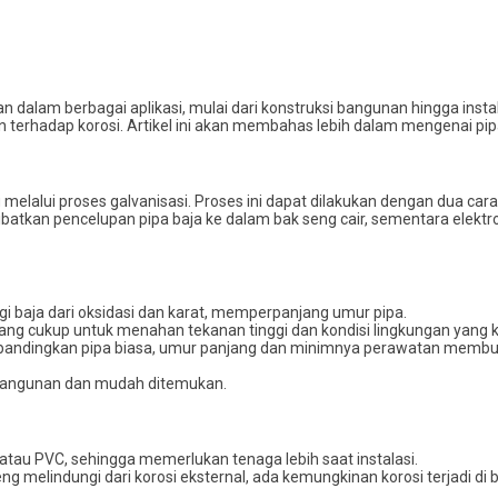
n dalam berbagai aplikasi, mulai dari konstruksi bangunan hingga instalas
 terhadap korosi. Artikel ini akan membahas lebih dalam mengenai pip
g melalui proses galvanisasi. Proses ini dapat dilakukan dengan dua cara
melibatkan pencelupan pipa baja ke dalam bak seng cair, sementara elek
gi baja dari oksidasi dan karat, memperpanjang umur pipa.
 yang cukup untuk menahan tekanan tinggi dan kondisi lingkungan yang k
dibandingkan pipa biasa, umur panjang dan minimnya perawatan membua
ko bangunan dan mudah ditemukan.
ik atau PVC, sehingga memerlukan tenaga lebih saat instalasi.
eng melindungi dari korosi eksternal, ada kemungkinan korosi terjadi d