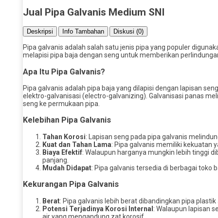
Jual Pipa Galvanis Medium SNI
Deskripsi
Info Tambahan
Diskusi (0)
Pipa galvanis adalah salah satu jenis pipa yang populer digunaka
melapisi pipa baja dengan seng untuk memberikan perlindungan
Apa Itu Pipa Galvanis?
Pipa galvanis adalah pipa baja yang dilapisi dengan lapisan sen
elektro-galvanisasi (electro-galvanizing). Galvanisasi panas 
seng ke permukaan pipa.
Kelebihan Pipa Galvanis
Tahan Korosi
: Lapisan seng pada pipa galvanis melindun
Kuat dan Tahan Lama
: Pipa galvanis memiliki kekuatan
Biaya Efektif
: Walaupun harganya mungkin lebih tinggi 
panjang.
Mudah Didapat
: Pipa galvanis tersedia di berbagai to
Kekurangan Pipa Galvanis
Berat
: Pipa galvanis lebih berat dibandingkan pipa plast
Potensi Terjadinya Korosi Internal
: Walaupun lapisan s
air yang mengandung zat korosif.