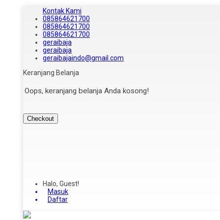
Kontak Kami
085864621700
085864621700
085864621700
geraibaja
geraibaja
geraibajaindo@gmail.com
Keranjang Belanja
Oops, keranjang belanja Anda kosong!
Checkout
Halo, Guest!
Masuk
Daftar