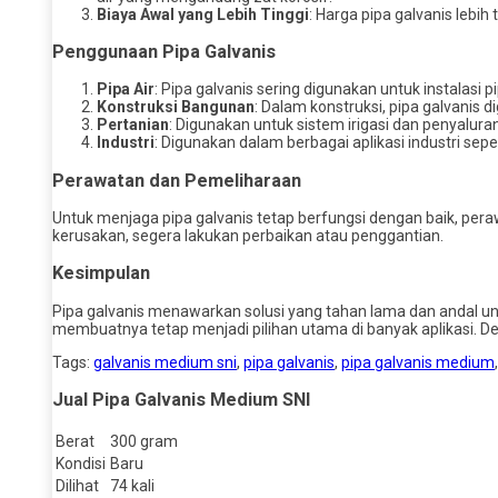
Biaya Awal yang Lebih Tinggi
: Harga pipa galvanis lebih 
Penggunaan Pipa Galvanis
Pipa Air
: Pipa galvanis sering digunakan untuk instalasi
Konstruksi Bangunan
: Dalam konstruksi, pipa galvanis
Pertanian
: Digunakan untuk sistem irigasi dan penyaluran 
Industri
: Digunakan dalam berbagai aplikasi industri sep
Perawatan dan Pemeliharaan
Untuk menjaga pipa galvanis tetap berfungsi dengan baik, pera
kerusakan, segera lakukan perbaikan atau penggantian.
Kesimpulan
Pipa galvanis menawarkan solusi yang tahan lama dan andal u
membuatnya tetap menjadi pilihan utama di banyak aplikasi. D
Tags:
galvanis medium sni
,
pipa galvanis
,
pipa galvanis medium
Jual Pipa Galvanis Medium SNI
Berat
300 gram
Kondisi
Baru
Dilihat
74 kali