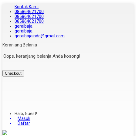
Kontak Kami
085864621700
085864621700
085864621700
geraibaja
geraibaja
geraibajaindo@gmail.com
Keranjang Belanja
Oops, keranjang belanja Anda kosong!
Checkout
Halo, Guest!
Masuk
Daftar