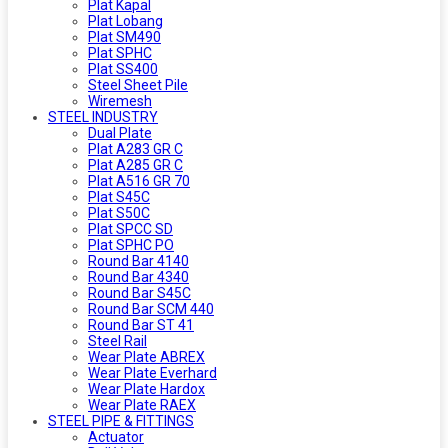
Plat Kapal
Plat Lobang
Plat SM490
Plat SPHC
Plat SS400
Steel Sheet Pile
Wiremesh
STEEL INDUSTRY
Dual Plate
Plat A283 GR C
Plat A285 GR C
Plat A516 GR 70
Plat S45C
Plat S50C
Plat SPCC SD
Plat SPHC PO
Round Bar 4140
Round Bar 4340
Round Bar S45C
Round Bar SCM 440
Round Bar ST 41
Steel Rail
Wear Plate ABREX
Wear Plate Everhard
Wear Plate Hardox
Wear Plate RAEX
STEEL PIPE & FITTINGS
Actuator