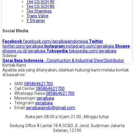
Tee CS SCH 40
Tee CS SCH 80
Tee Stainless
Traps Valve
Y Strainer
Social Media
Facebook
facebook.com/geraibajaindonesia
Twitter
twitter.com/geraibaja
Instagram
instagram.com/geraibaja
Shopee
shopee.co.id/geraibaja
Tokopedia
tokopedia.com/geraibaja
Sidebar
Gerai Baja Indonesia
- Construction & Industrial Steel Distributor
Kontak Kami
Apabila ada yang ditanyakan, silahkan hubungi kami melalui kontak
di bawah ini.
SMS
085864621700
Call Center
085864621700
Whatsapp
Raisa
085864621700
Messenger
geraibaja
Telegrram
geraibaja
Email
geraibajaindo@gmail.com
Buka jam 08.00 s/d jam 21.00 , Minggu tutup
Gedung Office 8 Lantai 18 A SCBD Jl. Jend. Sudirman Jakarta
Selatan, 12190