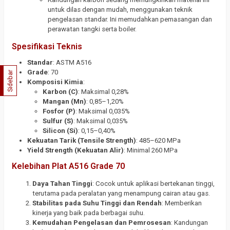
untuk dilas dengan mudah, menggunakan teknik
pengelasan standar. Ini memudahkan pemasangan dan
perawatan tangki serta boiler.
Spesifikasi Teknis
Standar
: ASTM A516
Grade
: 70
Sidebar
Komposisi Kimia
:
Karbon (C)
: Maksimal 0,28%
Mangan (Mn)
: 0,85–1,20%
Fosfor (P)
: Maksimal 0,035%
Sulfur (S)
: Maksimal 0,035%
Silicon (Si)
: 0,15–0,40%
Kekuatan Tarik (Tensile Strength)
: 485–620 MPa
Yield Strength (Kekuatan Alir)
: Minimal 260 MPa
Kelebihan Plat A516 Grade 70
Daya Tahan Tinggi
: Cocok untuk aplikasi bertekanan tinggi,
terutama pada peralatan yang menampung cairan atau gas.
Stabilitas pada Suhu Tinggi dan Rendah
: Memberikan
kinerja yang baik pada berbagai suhu.
Kemudahan Pengelasan dan Pemrosesan
: Kandungan