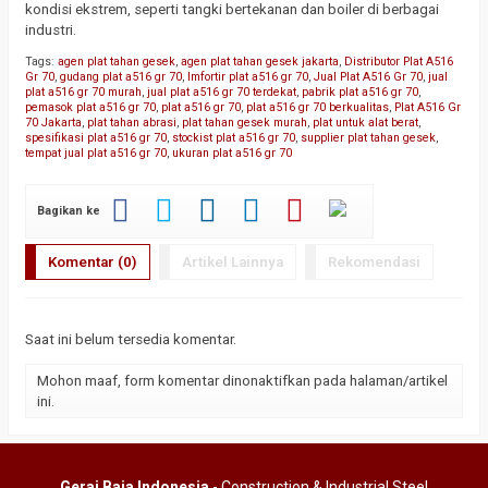
kondisi ekstrem, seperti tangki bertekanan dan boiler di berbagai
industri.
Tags:
agen plat tahan gesek
,
agen plat tahan gesek jakarta
,
Distributor Plat A516
Gr 70
,
gudang plat a516 gr 70
,
Imfortir plat a516 gr 70
,
Jual Plat A516 Gr 70
,
jual
plat a516 gr 70 murah
,
jual plat a516 gr 70 terdekat
,
pabrik plat a516 gr 70
,
pemasok plat a516 gr 70
,
plat a516 gr 70
,
plat a516 gr 70 berkualitas
,
Plat A516 Gr
70 Jakarta
,
plat tahan abrasi
,
plat tahan gesek murah
,
plat untuk alat berat
,
spesifikasi plat a516 gr 70
,
stockist plat a516 gr 70
,
supplier plat tahan gesek
,
tempat jual plat a516 gr 70
,
ukuran plat a516 gr 70
Bagikan ke
Komentar (0)
Artikel Lainnya
Rekomendasi
Saat ini belum tersedia komentar.
Mohon maaf, form komentar dinonaktifkan pada halaman/artikel
ini.
Gerai Baja Indonesia
- Construction & Industrial Steel