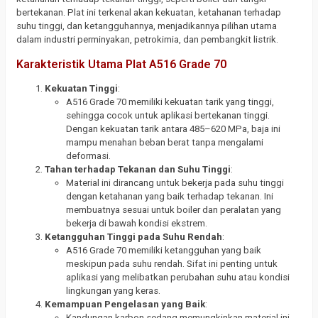
bertekanan. Plat ini terkenal akan kekuatan, ketahanan terhadap
suhu tinggi, dan ketangguhannya, menjadikannya pilihan utama
dalam industri perminyakan, petrokimia, dan pembangkit listrik.
Karakteristik Utama Plat A516 Grade 70
Kekuatan Tinggi
:
A516 Grade 70 memiliki kekuatan tarik yang tinggi,
sehingga cocok untuk aplikasi bertekanan tinggi.
Dengan kekuatan tarik antara 485–620 MPa, baja ini
mampu menahan beban berat tanpa mengalami
deformasi.
Tahan terhadap Tekanan dan Suhu Tinggi
:
Material ini dirancang untuk bekerja pada suhu tinggi
dengan ketahanan yang baik terhadap tekanan. Ini
membuatnya sesuai untuk boiler dan peralatan yang
bekerja di bawah kondisi ekstrem.
Ketangguhan Tinggi pada Suhu Rendah
:
A516 Grade 70 memiliki ketangguhan yang baik
meskipun pada suhu rendah. Sifat ini penting untuk
aplikasi yang melibatkan perubahan suhu atau kondisi
lingkungan yang keras.
Kemampuan Pengelasan yang Baik
:
Kandungan karbon sedang memungkinkan material ini