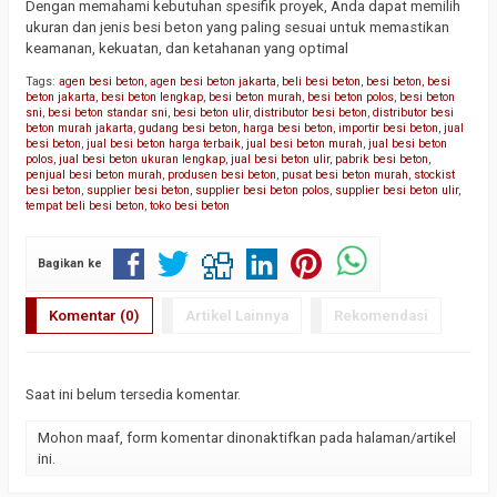
Dengan memahami kebutuhan spesifik proyek, Anda dapat memilih
ukuran dan jenis besi beton yang paling sesuai untuk memastikan
keamanan, kekuatan, dan ketahanan yang optimal
Tags:
agen besi beton
,
agen besi beton jakarta
,
beli besi beton
,
besi beton
,
besi
beton jakarta
,
besi beton lengkap
,
besi beton murah
,
besi beton polos
,
besi beton
sni
,
besi beton standar sni
,
besi beton ulir
,
distributor besi beton
,
distributor besi
beton murah jakarta
,
gudang besi beton
,
harga besi beton
,
importir besi beton
,
jual
besi beton
,
jual besi beton harga terbaik
,
jual besi beton murah
,
jual besi beton
polos
,
jual besi beton ukuran lengkap
,
jual besi beton ulir
,
pabrik besi beton
,
penjual besi beton murah
,
produsen besi beton
,
pusat besi beton murah
,
stockist
besi beton
,
supplier besi beton
,
supplier besi beton polos
,
supplier besi beton ulir
,
tempat beli besi beton
,
toko besi beton
Bagikan ke
Komentar (0)
Artikel Lainnya
Rekomendasi
Saat ini belum tersedia komentar.
Mohon maaf, form komentar dinonaktifkan pada halaman/artikel
ini.