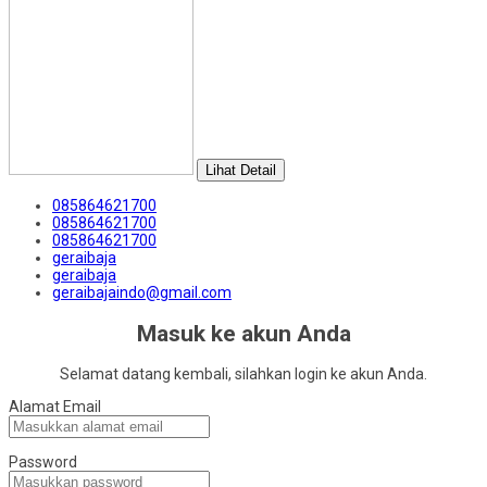
Lihat Detail
085864621700
085864621700
085864621700
geraibaja
geraibaja
geraibajaindo@gmail.com
Masuk ke akun Anda
Selamat datang kembali, silahkan login ke akun Anda.
Alamat Email
Password