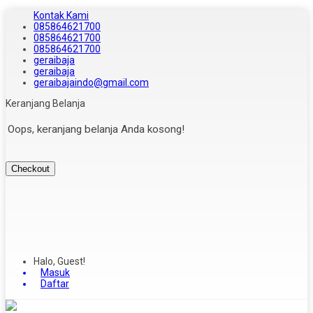
Kontak Kami
085864621700
085864621700
085864621700
geraibaja
geraibaja
geraibajaindo@gmail.com
Keranjang Belanja
Oops, keranjang belanja Anda kosong!
Checkout
Halo, Guest!
Masuk
Daftar