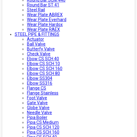
Round Bar ST 41
Steel Rail
Wear Plate ABREX
Wear Plate Everhard
Wear Plate Hardox
Wear Plate RAEX
STEEL PIPE & FITTINGS
Actuator
Ball Valve
Butterfy Valve
Check Valve
Ebow CS SCH 40
Elbow CS SCH 10
Elbow CS SCH 160
Elbow CS SCH 80
Elbow SS304
Elbow SS316
Flange CS
Flange Stainless
Foot Valve
Gate Valve
Globe Valve
Needle Valve
Pipa Boiler
Pipa CS Medium
Pipa CS SCH 120
Pipa CS SCH 160
Pipa CS SCH 40