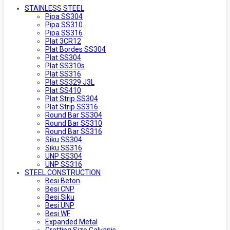
STAINLESS STEEL
Pipa SS304
Pipa SS310
Pipa SS316
Plat 3CR12
Plat Bordes SS304
Plat SS304
Plat SS310s
Plat SS316
Plat SS329 J3L
Plat SS410
Plat Strip SS304
Plat Strip SS316
Round Bar SS304
Round Bar SS310
Round Bar SS316
Siku SS304
Siku SS316
UNP SS304
UNP SS316
STEEL CONSTRUCTION
Besi Beton
Besi CNP
Besi Siku
Besi UNP
Besi WF
Expanded Metal
Gratting Size Galvanis