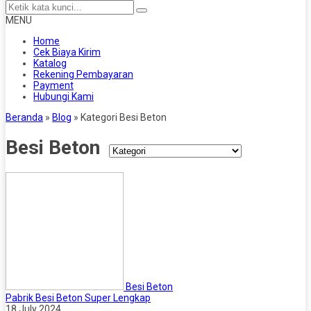
MENU
Home
Cek Biaya Kirim
Katalog
Rekening Pembayaran
Payment
Hubungi Kami
Beranda
»
Blog
» Kategori Besi Beton
Besi Beton
Besi Beton
Pabrik Besi Beton Super Lengkap
18 July 2024