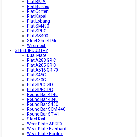
Plat BKI A
Plat Bordes
Plat Corten
Plat Kapal
Plat Lobang
Plat SM490
Plat SPHC
Plat SS400
Steel Sheet Pile
Wiremesh
STEEL INDUSTRY
Dual Plate
Plat A283 GR C
Plat A285 GR C
Plat A516 GR 70
Plat S45C
Plat S50C
Plat SPCC SD
Plat SPHC PO
Round Bar 4140
Round Bar 4340
Round Bar S45C
Round Bar SCM 440
Round Bar ST 41
Steel Rail
Wear Plate ABREX
Wear Plate Everhard
Wear Plate Hardox