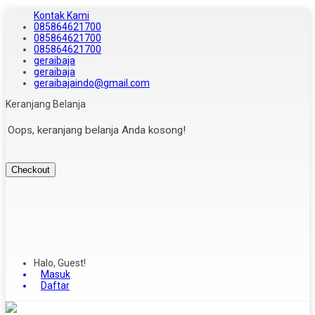
Kontak Kami
085864621700
085864621700
085864621700
geraibaja
geraibaja
geraibajaindo@gmail.com
Keranjang Belanja
Oops, keranjang belanja Anda kosong!
Checkout
Halo, Guest!
Masuk
Daftar