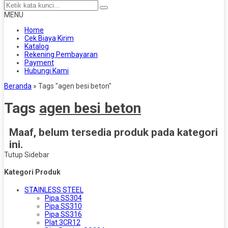
MENU
Home
Cek Biaya Kirim
Katalog
Rekening Pembayaran
Payment
Hubungi Kami
Beranda
»
Tags "agen besi beton"
Tags
agen besi beton
Maaf, belum tersedia produk pada kategori
ini.
Tutup Sidebar
Kategori Produk
STAINLESS STEEL
Pipa SS304
Pipa SS310
Pipa SS316
Plat 3CR12