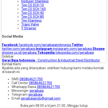
Reduser Stainless
Tee CS SCH 10
Tee CS SCH 160
Tee CS SCH 40
Tee CS SCH 80
Tee Stainless
Traps Valve
Y Strainer
Social Media
Facebook
facebook.com/geraibajaindonesia
Twitter
twitter.com/geraibaja
Instagram
instagram.com/geraibaja
Shopee
shopee.co.id/geraibaja
Tokopedia
tokopedia.com/geraibaja
Sidebar
Gerai Baja Indonesia
- Construction & Industrial Steel Distributor
Kontak Kami
Apabila ada yang ditanyakan, silahkan hubungi kami melalui kontak
di bawah ini.
SMS
085864621700
Call Center
085864621700
Whatsapp
Raisa
085864621700
Messenger
geraibaja
Telegrram
geraibaja
Email
geraibajaindo@gmail.com
Buka jam 08.00 s/d jam 21.00 , Minggu tutup