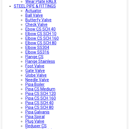
Wear Plate RAEX
STEEL PIPE & FITTINGS
Actuator
Ball Valve
Butterfy Valve
Check Valve
Ebow CS SCH 40
Elbow CS SCH 10
Elbow CS SCH 160
Elbow CS SCH 80
Elbow SS304
Elbow SS316
Flange CS
Flange Stainless
Foot Valve
Gate Valve
Globe Valve
Needle Valve
Pipa Boiler
Pipa CS Medium
Pipa CS SCH 120
Pipa CS SCH 160
Pipa CS SCH 40
Pipa CS SCH 80
Pipa Galvanis
Pipa Spiral
Plug Valve
Reduser CS