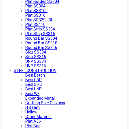
Plat Bordes SS304
Plat SS304
Plat SS310s
Plat SS316
Plat SS329 J3L
Plat SS410
Plat Strip SS304
Plat Strip SS316
Round Bar SS304
Round Bar SS310
Round Bar SS316
Siku SS304
Siku SS316
UNP SS304
UNP SS316
STEEL CONSTRUCTION
Besi Beton
Besi CNP
Besi Siku
Besi UNP
Besi WF
Expanded Metal
Gratting Size Galvanis
H Beam
Hollow
Other Material
Plat A36
Plat Bar