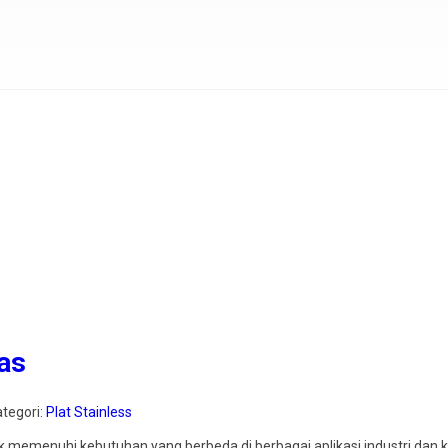
nas
ategori:
Plat Stainless
uk memenuhi kebutuhan yang berbeda di berbagai aplikasi industri dan 