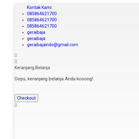
Kontak Kami
085864621700
085864621700
085864621700
geraibaja
geraibaja
geraibajaindo@gmail.com
Keranjang Belanja
Oops, keranjang belanja Anda kosong!
Checkout