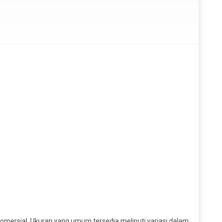
komersial. Ukuran yang umum tersedia meliputi variasi dalam