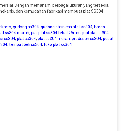
komersial. Dengan memahami berbagai ukuran yang tersedia,
n mekanis, dan kemudahan fabrikasi membuat plat SS304
jakarta
,
gudang ss304
,
gudang stainless stell ss304
,
harga
plat ss304 murah
,
jual plat ss304 tebal 25mm
,
jual plat ss304
esi ss304
,
plat ss304
,
plat ss304 murah
,
produsen ss304
,
pusat
ss304
,
tempat beli ss304
,
toko plat ss304