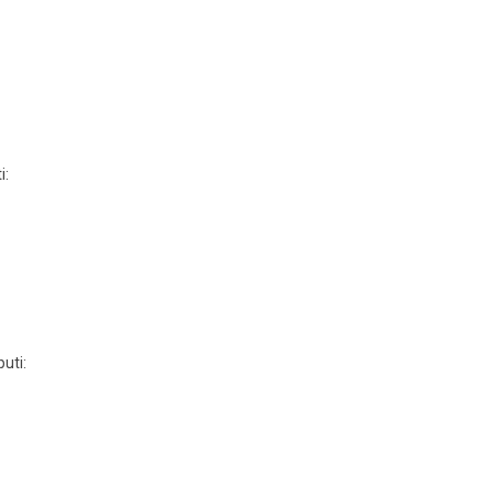
i:
uti: