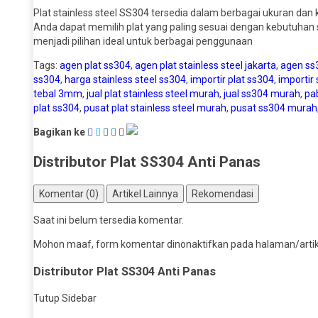
Plat stainless steel SS304 tersedia dalam berbagai ukuran da
Anda dapat memilih plat yang paling sesuai dengan kebutuhan
menjadi pilihan ideal untuk berbagai penggunaan
Tags:
agen plat ss304
,
agen plat stainless steel jakarta
,
agen ss
ss304
,
harga stainless steel ss304
,
importir plat ss304
,
importir 
tebal 3mm
,
jual plat stainless steel murah
,
jual ss304 murah
,
pab
plat ss304
,
pusat plat stainless steel murah
,
pusat ss304 murah
Bagikan ke
Distributor Plat SS304 Anti Panas
Komentar (0)
Artikel Lainnya
Rekomendasi
Saat ini belum tersedia komentar.
Mohon maaf, form komentar dinonaktifkan pada halaman/artikel
Distributor Plat SS304 Anti Panas
Tutup Sidebar