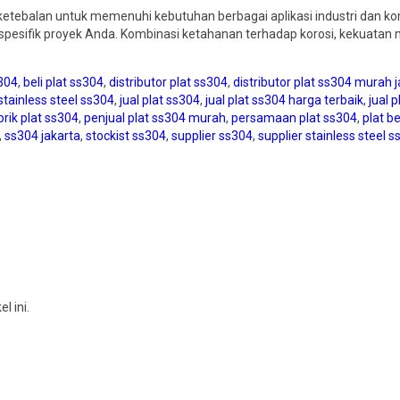
n ketebalan untuk memenuhi kebutuhan berbagai aplikasi industri dan 
 spesifik proyek Anda. Kombinasi ketahanan terhadap korosi, kekuata
304
,
beli plat ss304
,
distributor plat ss304
,
distributor plat ss304 murah 
stainless steel ss304
,
jual plat ss304
,
jual plat ss304 harga terbaik
,
jual 
rik plat ss304
,
penjual plat ss304 murah
,
persamaan plat ss304
,
plat b
,
ss304 jakarta
,
stockist ss304
,
supplier ss304
,
supplier stainless steel 
 ini.