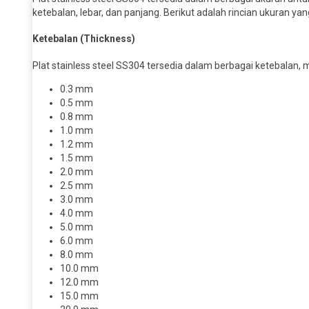
ketebalan, lebar, dan panjang. Berikut adalah rincian ukuran yan
Ketebalan (Thickness)
Plat stainless steel SS304 tersedia dalam berbagai ketebalan, 
0.3 mm
0.5 mm
0.8 mm
1.0 mm
1.2 mm
1.5 mm
2.0 mm
2.5 mm
3.0 mm
4.0 mm
5.0 mm
6.0 mm
8.0 mm
10.0 mm
12.0 mm
15.0 mm