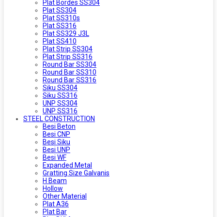
Plat Bordes SS304
Plat SS304
Plat SS310s
Plat SS316
Plat SS329 J3L
Plat SS410
Plat Strip SS304
Plat Strip SS316
Round Bar SS304
Round Bar SS310
Round Bar SS316
Siku SS304
Siku SS316
UNP SS304
UNP SS316
STEEL CONSTRUCTION
Besi Beton
Besi CNP
Besi Siku
Besi UNP
Besi WF
Expanded Metal
Gratting Size Galvanis
H Beam
Hollow
Other Material
Plat A36
Plat Bar