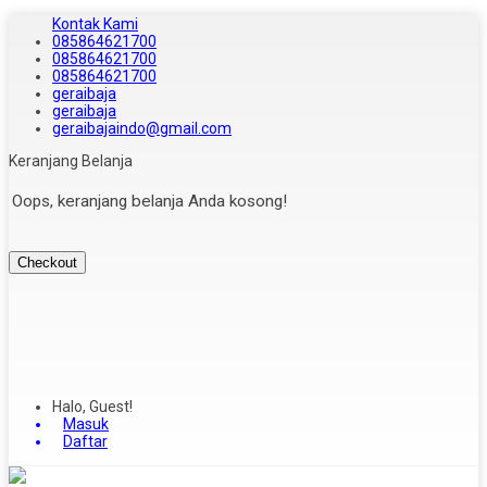
Kontak Kami
085864621700
085864621700
085864621700
geraibaja
geraibaja
geraibajaindo@gmail.com
Keranjang Belanja
Oops, keranjang belanja Anda kosong!
Checkout
Halo, Guest!
Masuk
Daftar