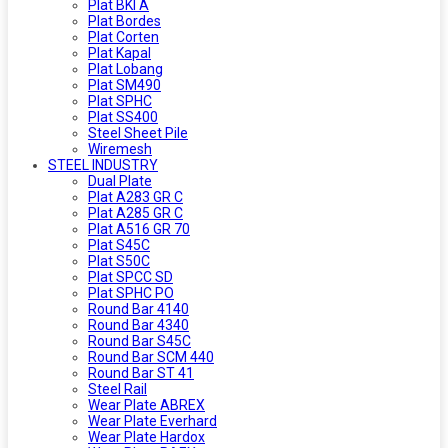
Plat BKI A
Plat Bordes
Plat Corten
Plat Kapal
Plat Lobang
Plat SM490
Plat SPHC
Plat SS400
Steel Sheet Pile
Wiremesh
STEEL INDUSTRY
Dual Plate
Plat A283 GR C
Plat A285 GR C
Plat A516 GR 70
Plat S45C
Plat S50C
Plat SPCC SD
Plat SPHC PO
Round Bar 4140
Round Bar 4340
Round Bar S45C
Round Bar SCM 440
Round Bar ST 41
Steel Rail
Wear Plate ABREX
Wear Plate Everhard
Wear Plate Hardox