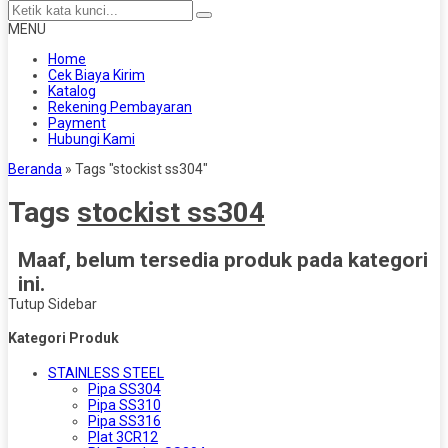
MENU
Home
Cek Biaya Kirim
Katalog
Rekening Pembayaran
Payment
Hubungi Kami
Beranda
»
Tags "stockist ss304"
Tags
stockist ss304
Maaf, belum tersedia produk pada kategori
ini.
Tutup Sidebar
Kategori Produk
STAINLESS STEEL
Pipa SS304
Pipa SS310
Pipa SS316
Plat 3CR12