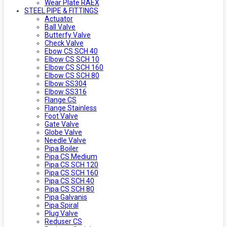
Wear Plate RAEX
STEEL PIPE & FITTINGS
Actuator
Ball Valve
Butterfy Valve
Check Valve
Ebow CS SCH 40
Elbow CS SCH 10
Elbow CS SCH 160
Elbow CS SCH 80
Elbow SS304
Elbow SS316
Flange CS
Flange Stainless
Foot Valve
Gate Valve
Globe Valve
Needle Valve
Pipa Boiler
Pipa CS Medium
Pipa CS SCH 120
Pipa CS SCH 160
Pipa CS SCH 40
Pipa CS SCH 80
Pipa Galvanis
Pipa Spiral
Plug Valve
Reduser CS