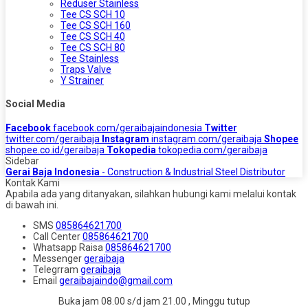
Reduser Stainless
Tee CS SCH 10
Tee CS SCH 160
Tee CS SCH 40
Tee CS SCH 80
Tee Stainless
Traps Valve
Y Strainer
Social Media
Facebook
facebook.com/geraibajaindonesia
Twitter
twitter.com/geraibaja
Instagram
instagram.com/geraibaja
Shopee
shopee.co.id/geraibaja
Tokopedia
tokopedia.com/geraibaja
Sidebar
Gerai Baja Indonesia
- Construction & Industrial Steel Distributor
Kontak Kami
Apabila ada yang ditanyakan, silahkan hubungi kami melalui kontak
di bawah ini.
SMS
085864621700
Call Center
085864621700
Whatsapp
Raisa
085864621700
Messenger
geraibaja
Telegrram
geraibaja
Email
geraibajaindo@gmail.com
Buka jam 08.00 s/d jam 21.00 , Minggu tutup