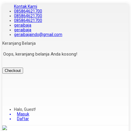
Kontak Kami
085864621700
085864621700
085864621700
geraibaja
geraibaja
geraibajaindo@gmail.com
Keranjang Belanja
Oops, keranjang belanja Anda kosong!
Checkout
Halo, Guest!
Masuk
Daftar