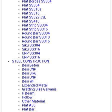
Plat Bordes SS304
Plat SS304
Plat SS310s
Plat SS316
Plat SS329 J3L
Plat SS410
Plat Strip SS304
Plat Strip SS316
Round Bar SS304
Round Bar SS310
Round Bar SS316
Siku SS304
Siku SS316
UNP SS304
UNP SS316
STEEL CONSTRUCTION
Besi Beton
Besi CNP
Besi Siku
Besi UNP
Besi WF
Expanded Metal
Gratting Size Galvanis
H Beam
Hollow
Other Material
Plat A36
Plat Bar