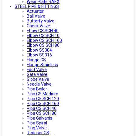
Wear Plate RAEX
STEEL PIPE & FITTINGS
Actuator
Ball Valve
Butterfy Valve
Check Valve
Ebow CS SCH 40
Elbow CS SCH 10
Elbow CS SCH 160
Elbow CS SCH 80
Elbow SS304
Elbow SS316
Flange CS
Flange Stainless
Foot Valve
Gate Valve
Globe Valve
Needle Valve
Pipa Boiler
Pipa CS Medium
Pipa CS SCH 120
Pipa CS SCH 160
Pipa CS SCH 40
Pipa CS SCH 80
Pipa Galvanis
Pipa Spiral
Plug Valve
Reduser CS