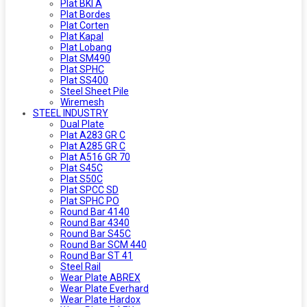
Plat BKI A
Plat Bordes
Plat Corten
Plat Kapal
Plat Lobang
Plat SM490
Plat SPHC
Plat SS400
Steel Sheet Pile
Wiremesh
STEEL INDUSTRY
Dual Plate
Plat A283 GR C
Plat A285 GR C
Plat A516 GR 70
Plat S45C
Plat S50C
Plat SPCC SD
Plat SPHC PO
Round Bar 4140
Round Bar 4340
Round Bar S45C
Round Bar SCM 440
Round Bar ST 41
Steel Rail
Wear Plate ABREX
Wear Plate Everhard
Wear Plate Hardox