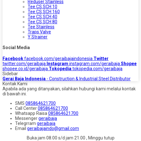
Reduser Stainless
Tee CS SCH 10
Tee CS SCH 160
Tee CS SCH 40
Tee CS SCH 80
Tee Stainless
Traps Valve
Y Strainer
Social Media
Facebook
facebook.com/geraibajaindonesia
Twitter
twitter.com/geraibaja
Instagram
instagram.com/geraibaja
Shopee
shopee.co.id/geraibaja
Tokopedia
tokopedia.com/geraibaja
Sidebar
Gerai Baja Indonesia
- Construction & Industrial Steel Distributor
Kontak Kami
Apabila ada yang ditanyakan, silahkan hubungi kami melalui kontak
di bawah ini.
SMS
085864621700
Call Center
085864621700
Whatsapp
Raisa
085864621700
Messenger
geraibaja
Telegrram
geraibaja
Email
geraibajaindo@gmail.com
Buka jam 08.00 s/d jam 21.00 , Minggu tutup