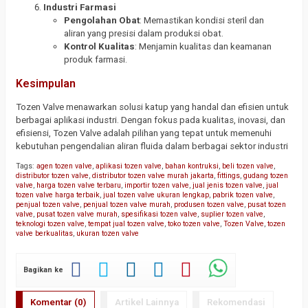
Industri Farmasi
Pengolahan Obat
: Memastikan kondisi steril dan
aliran yang presisi dalam produksi obat.
Kontrol Kualitas
: Menjamin kualitas dan keamanan
produk farmasi.
Kesimpulan
Tozen Valve menawarkan solusi katup yang handal dan efisien untuk
berbagai aplikasi industri. Dengan fokus pada kualitas, inovasi, dan
efisiensi, Tozen Valve adalah pilihan yang tepat untuk memenuhi
kebutuhan pengendalian aliran fluida dalam berbagai sektor industri
Tags:
agen tozen valve
,
aplikasi tozen valve
,
bahan kontruksi
,
beli tozen valve
,
distributor tozen valve
,
distributor tozen valve murah jakarta
,
fittings
,
gudang tozen
valve
,
harga tozen valve terbaru
,
importir tozen valve
,
jual jenis tozen valve
,
jual
tozen valve harga terbaik
,
jual tozen valve ukuran lengkap
,
pabrik tozen valve
,
penjual tozen valve
,
penjual tozen valve murah
,
produsen tozen valve
,
pusat tozen
valve
,
pusat tozen valve murah
,
spesifikasi tozen valve
,
suplier tozen valve
,
teknologi tozen valve
,
tempat jual tozen valve
,
toko tozen valve
,
Tozen Valve
,
tozen
valve berkualitas
,
ukuran tozen valve
Bagikan ke
Komentar (0)
Artikel Lainnya
Rekomendasi