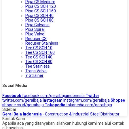
Pipa CS Medium
Pipa CS SCH 120
Pipa CS SCH 160
Pipa CS SCH 40
Pipa CS SCH 80
Pipa Galvanis
Pipa Spiral
Plug Valve
Reduser CS
Reduser Stainless
Tee CS SCH 10
Tee CS SCH 160
Tee CS SCH 40
Tee CS SCH 80
Tee Stainless
Traps Valve
Y Strainer
Social Media
Facebook
facebook.com/geraibajaindonesia
Twitter
twitter.com/geraibaja
Instagram
instagram.com/geraibaja
Shopee
shopee.co.id/geraibaja
Tokopedia
tokopedia.com/geraibaja
Sidebar
Gerai Baja Indonesia
- Construction & Industrial Steel Distributor
Kontak Kami
Apabila ada yang ditanyakan, silahkan hubungi kami melalui kontak
di bawah ini.