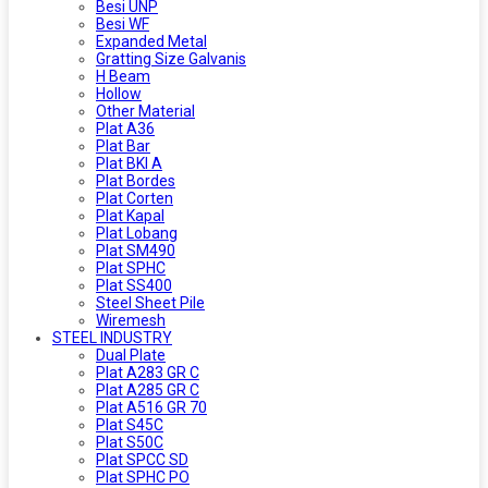
Besi UNP
Besi WF
Expanded Metal
Gratting Size Galvanis
H Beam
Hollow
Other Material
Plat A36
Plat Bar
Plat BKI A
Plat Bordes
Plat Corten
Plat Kapal
Plat Lobang
Plat SM490
Plat SPHC
Plat SS400
Steel Sheet Pile
Wiremesh
STEEL INDUSTRY
Dual Plate
Plat A283 GR C
Plat A285 GR C
Plat A516 GR 70
Plat S45C
Plat S50C
Plat SPCC SD
Plat SPHC PO