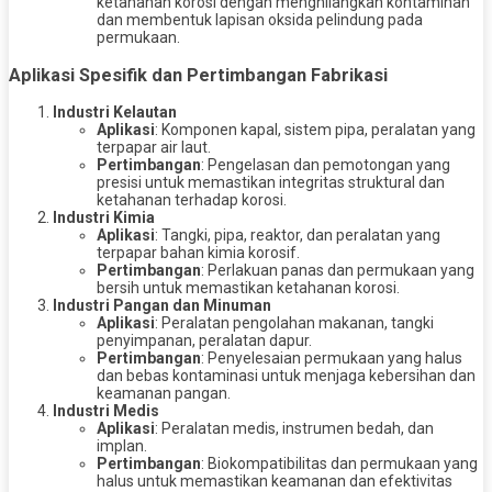
ketahanan korosi dengan menghilangkan kontaminan
dan membentuk lapisan oksida pelindung pada
permukaan.
Aplikasi Spesifik dan Pertimbangan Fabrikasi
Industri Kelautan
Aplikasi
: Komponen kapal, sistem pipa, peralatan yang
terpapar air laut.
Pertimbangan
: Pengelasan dan pemotongan yang
presisi untuk memastikan integritas struktural dan
ketahanan terhadap korosi.
Industri Kimia
Aplikasi
: Tangki, pipa, reaktor, dan peralatan yang
terpapar bahan kimia korosif.
Pertimbangan
: Perlakuan panas dan permukaan yang
bersih untuk memastikan ketahanan korosi.
Industri Pangan dan Minuman
Aplikasi
: Peralatan pengolahan makanan, tangki
penyimpanan, peralatan dapur.
Pertimbangan
: Penyelesaian permukaan yang halus
dan bebas kontaminasi untuk menjaga kebersihan dan
keamanan pangan.
Industri Medis
Aplikasi
: Peralatan medis, instrumen bedah, dan
implan.
Pertimbangan
: Biokompatibilitas dan permukaan yang
halus untuk memastikan keamanan dan efektivitas