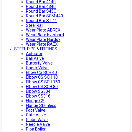
Round Bar 4140
Round Bar 4340
Round Bar S45C
Round Bar SCM 440
Round Bar ST 41
Steel Rail
Wear Plate ABREX
Wear Plate Everhard
Wear Plate Hardox
Wear Plate RAEX
STEEL PIPE & FITTINGS
Actuator
Ball Valve
Butterfy Valve
Check Valve
Ebow CS SCH 40
Elbow CS SCH 10
Elbow CS SCH 160
Elbow CS SCH 80
Elbow SS304
Elbow SS316
Flange CS
Flange Stainless
Foot Valve
Gate Valve
Globe Valve
Needle Valve
Pipa Boiler