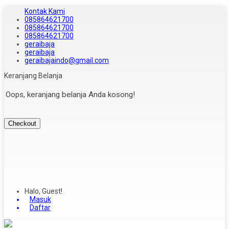
Kontak Kami
085864621700
085864621700
085864621700
geraibaja
geraibaja
geraibajaindo@gmail.com
Keranjang Belanja
Oops, keranjang belanja Anda kosong!
Checkout
Halo, Guest!
Masuk
Daftar