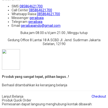
SMS
085864621700
Call Center
085864621700
Whatsapp
Raisa
085864621700
Messenger
geraibaja
Telegrram
geraibaja
Email
geraibajaindo@gmail.com
Buka jam 08.00 s/d jam 21.00 , Minggu tutup
Gedung Office 8 Lantai 18 A SCBD Jl. Jend. Sudirman Jakarta
Selatan, 12190
Produk yang sangat tepat, pilihan bagus..!
Berhasil ditambahkan ke keranjang belanja
Lanjut Belanja
Checkout
Produk Quick Order
Pemesanan dapat langsung menghubungi kontak dibawah: