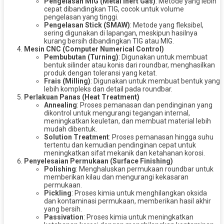
Pengelasan MIG (Metal Inert Gas)
: Metode yang lebih
cepat dibandingkan TIG, cocok untuk volume
pengelasan yang tinggi.
Pengelasan Stick (SMAW)
: Metode yang fleksibel,
sering digunakan di lapangan, meskipun hasilnya
kurang bersih dibandingkan TIG atau MIG.
Mesin CNC (Computer Numerical Control)
Pembubutan (Turning)
: Digunakan untuk membuat
bentuk silinder atau konis dari roundbar, menghasilkan
produk dengan toleransi yang ketat.
Frais (Milling)
: Digunakan untuk membuat bentuk yang
lebih kompleks dan detail pada roundbar.
Perlakuan Panas (Heat Treatment)
Annealing
: Proses pemanasan dan pendinginan yang
dikontrol untuk mengurangi tegangan internal,
meningkatkan keuletan, dan membuat material lebih
mudah dibentuk.
Solution Treatment
: Proses pemanasan hingga suhu
tertentu dan kemudian pendinginan cepat untuk
meningkatkan sifat mekanik dan ketahanan korosi.
Penyelesaian Permukaan (Surface Finishing)
Polishing
: Menghaluskan permukaan roundbar untuk
memberikan kilau dan mengurangi kekasaran
permukaan.
Pickling
: Proses kimia untuk menghilangkan oksida
dan kontaminasi permukaan, memberikan hasil akhir
yang bersih.
Passivation
: Proses kimia untuk meningkatkan