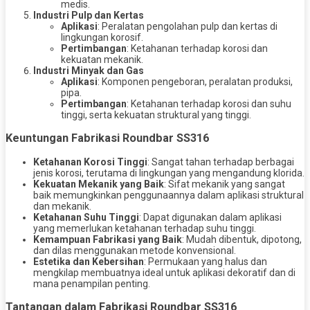
medis.
Industri Pulp dan Kertas
Aplikasi
: Peralatan pengolahan pulp dan kertas di
lingkungan korosif.
Pertimbangan
: Ketahanan terhadap korosi dan
kekuatan mekanik.
Industri Minyak dan Gas
Aplikasi
: Komponen pengeboran, peralatan produksi,
pipa.
Pertimbangan
: Ketahanan terhadap korosi dan suhu
tinggi, serta kekuatan struktural yang tinggi.
Keuntungan Fabrikasi Roundbar SS316
Ketahanan Korosi Tinggi
: Sangat tahan terhadap berbagai
jenis korosi, terutama di lingkungan yang mengandung klorida.
Kekuatan Mekanik yang Baik
: Sifat mekanik yang sangat
baik memungkinkan penggunaannya dalam aplikasi struktural
dan mekanik.
Ketahanan Suhu Tinggi
: Dapat digunakan dalam aplikasi
yang memerlukan ketahanan terhadap suhu tinggi.
Kemampuan Fabrikasi yang Baik
: Mudah dibentuk, dipotong,
dan dilas menggunakan metode konvensional.
Estetika dan Kebersihan
: Permukaan yang halus dan
mengkilap membuatnya ideal untuk aplikasi dekoratif dan di
mana penampilan penting.
Tantangan dalam Fabrikasi Roundbar SS316