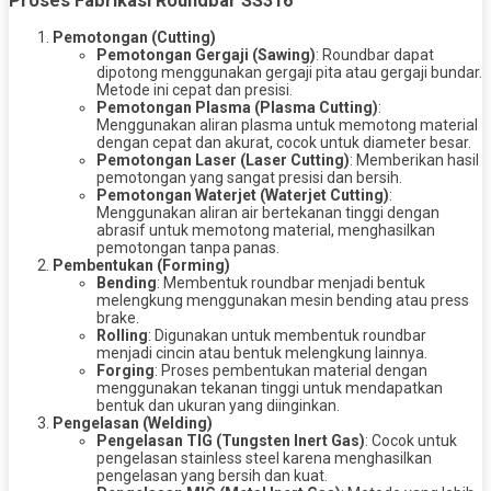
Proses Fabrikasi Roundbar SS316
Pemotongan (Cutting)
Pemotongan Gergaji (Sawing)
: Roundbar dapat
dipotong menggunakan gergaji pita atau gergaji bundar.
Metode ini cepat dan presisi.
Pemotongan Plasma (Plasma Cutting)
:
Menggunakan aliran plasma untuk memotong material
dengan cepat dan akurat, cocok untuk diameter besar.
Pemotongan Laser (Laser Cutting)
: Memberikan hasil
pemotongan yang sangat presisi dan bersih.
Pemotongan Waterjet (Waterjet Cutting)
:
Menggunakan aliran air bertekanan tinggi dengan
abrasif untuk memotong material, menghasilkan
pemotongan tanpa panas.
Pembentukan (Forming)
Bending
: Membentuk roundbar menjadi bentuk
melengkung menggunakan mesin bending atau press
brake.
Rolling
: Digunakan untuk membentuk roundbar
menjadi cincin atau bentuk melengkung lainnya.
Forging
: Proses pembentukan material dengan
menggunakan tekanan tinggi untuk mendapatkan
bentuk dan ukuran yang diinginkan.
Pengelasan (Welding)
Pengelasan TIG (Tungsten Inert Gas)
: Cocok untuk
pengelasan stainless steel karena menghasilkan
pengelasan yang bersih dan kuat.