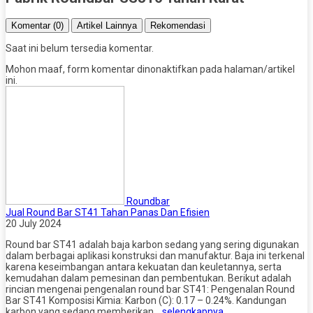
Komentar (0)
Artikel Lainnya
Rekomendasi
Saat ini belum tersedia komentar.
Mohon maaf, form komentar dinonaktifkan pada halaman/artikel
ini.
Roundbar
Jual Round Bar ST41 Tahan Panas Dan Efisien
20 July 2024
Round bar ST41 adalah baja karbon sedang yang sering digunakan
dalam berbagai aplikasi konstruksi dan manufaktur. Baja ini terkenal
karena keseimbangan antara kekuatan dan keuletannya, serta
kemudahan dalam pemesinan dan pembentukan. Berikut adalah
rincian mengenai pengenalan round bar ST41: Pengenalan Round
Bar ST41 Komposisi Kimia: Karbon (C): 0.17 – 0.24%. Kandungan
karbon yang sedang memberikan…
selengkapnya