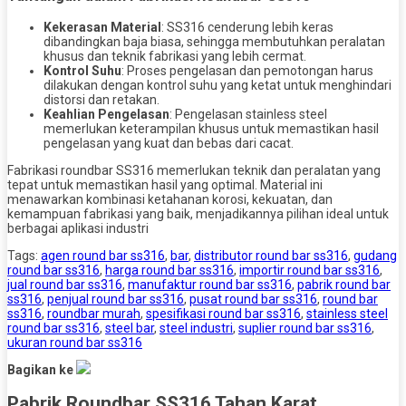
Kekerasan Material
: SS316 cenderung lebih keras
dibandingkan baja biasa, sehingga membutuhkan peralatan
khusus dan teknik fabrikasi yang lebih cermat.
Kontrol Suhu
: Proses pengelasan dan pemotongan harus
dilakukan dengan kontrol suhu yang ketat untuk menghindari
distorsi dan retakan.
Keahlian Pengelasan
: Pengelasan stainless steel
memerlukan keterampilan khusus untuk memastikan hasil
pengelasan yang kuat dan bebas dari cacat.
Fabrikasi roundbar SS316 memerlukan teknik dan peralatan yang
tepat untuk memastikan hasil yang optimal. Material ini
menawarkan kombinasi ketahanan korosi, kekuatan, dan
kemampuan fabrikasi yang baik, menjadikannya pilihan ideal untuk
berbagai aplikasi industri
Tags:
agen round bar ss316
,
bar
,
distributor round bar ss316
,
gudang
round bar ss316
,
harga round bar ss316
,
importir round bar ss316
,
jual round bar ss316
,
manufaktur round bar ss316
,
pabrik round bar
ss316
,
penjual round bar ss316
,
pusat round bar ss316
,
round bar
ss316
,
roundbar murah
,
spesifikasi round bar ss316
,
stainless steel
round bar ss316
,
steel bar
,
steel industri
,
suplier round bar ss316
,
ukuran round bar ss316
Bagikan ke
Pabrik Roundbar SS316 Tahan Karat