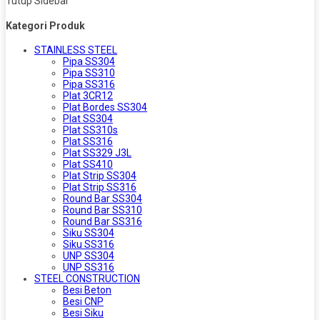
Tutup Sidebar
Kategori Produk
STAINLESS STEEL
Pipa SS304
Pipa SS310
Pipa SS316
Plat 3CR12
Plat Bordes SS304
Plat SS304
Plat SS310s
Plat SS316
Plat SS329 J3L
Plat SS410
Plat Strip SS304
Plat Strip SS316
Round Bar SS304
Round Bar SS310
Round Bar SS316
Siku SS304
Siku SS316
UNP SS304
UNP SS316
STEEL CONSTRUCTION
Besi Beton
Besi CNP
Besi Siku