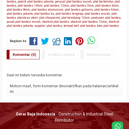
bordes
,
pabrik plat bordes jakarta
,
penjual plat bordes murah
,
plat bertekstur
,
plat
bordes
,
plat bordes 10mm
,
plat bordes 12mm
,
plat bordes 3mm
,
plat bordes 6mm
,
plat bordes 8mm
,
plat bordes alumunium
,
plat bordes galvanis
,
plat bordes hitam
,
plat bordes jakarta
,
plat bordes ks
,
plat bordes lengkap
,
plat bordes murah
,
plat
bordes stainless steel
,
plat chequered
,
plat kembang 12mm
,
produsen plat bordes
,
pusat plat bordes murah
,
stockist plat bordes
,
stockist plat bordes 12mm
,
stockist
plat bordes jakarta
,
supplier plat bordes
,
tempat beli plat bordes
,
toko plat bordes
Bagikan ke
Komentar (0)
Artikel Lainnya
Rekomendasi
Saat ini belum tersedia komentar.
Mohon maaf, form komentar dinonaktifkan pada halaman/artikel
ini.
Gerai Baja Indonesia
- Construction & Industrial Steel
Distributor