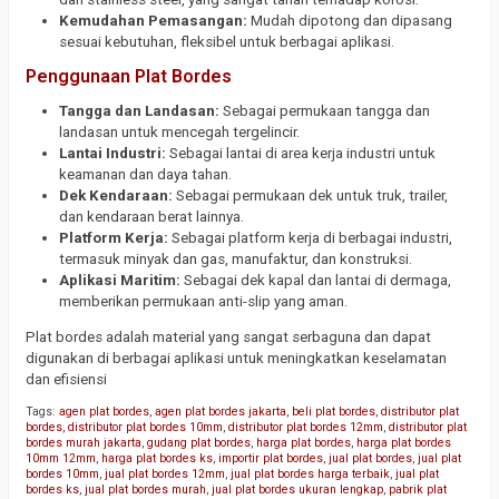
Kemudahan Pemasangan:
Mudah dipotong dan dipasang
sesuai kebutuhan, fleksibel untuk berbagai aplikasi.
Penggunaan Plat Bordes
Tangga dan Landasan:
Sebagai permukaan tangga dan
landasan untuk mencegah tergelincir.
Lantai Industri:
Sebagai lantai di area kerja industri untuk
keamanan dan daya tahan.
Dek Kendaraan:
Sebagai permukaan dek untuk truk, trailer,
dan kendaraan berat lainnya.
Platform Kerja:
Sebagai platform kerja di berbagai industri,
termasuk minyak dan gas, manufaktur, dan konstruksi.
Aplikasi Maritim:
Sebagai dek kapal dan lantai di dermaga,
memberikan permukaan anti-slip yang aman.
Plat bordes adalah material yang sangat serbaguna dan dapat
digunakan di berbagai aplikasi untuk meningkatkan keselamatan
dan efisiensi
Tags:
agen plat bordes
,
agen plat bordes jakarta
,
beli plat bordes
,
distributor plat
bordes
,
distributor plat bordes 10mm
,
distributor plat bordes 12mm
,
distributor plat
bordes murah jakarta
,
gudang plat bordes
,
harga plat bordes
,
harga plat bordes
10mm 12mm
,
harga plat bordes ks
,
importir plat bordes
,
jual plat bordes
,
jual plat
bordes 10mm
,
jual plat bordes 12mm
,
jual plat bordes harga terbaik
,
jual plat
bordes ks
,
jual plat bordes murah
,
jual plat bordes ukuran lengkap
,
pabrik plat