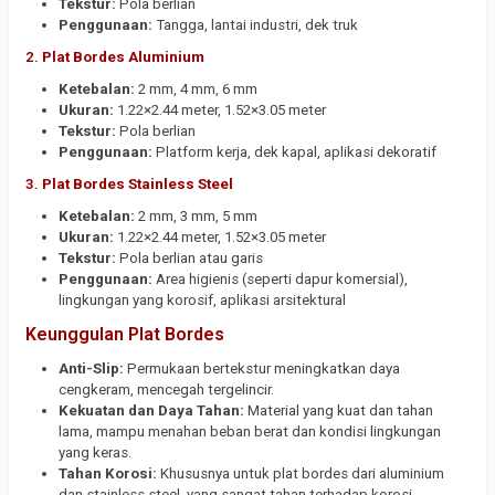
Tekstur:
Pola berlian
Penggunaan:
Tangga, lantai industri, dek truk
2.
Plat Bordes Aluminium
Ketebalan:
2 mm, 4 mm, 6 mm
Ukuran:
1.22×2.44 meter, 1.52×3.05 meter
Tekstur:
Pola berlian
Penggunaan:
Platform kerja, dek kapal, aplikasi dekoratif
3.
Plat Bordes Stainless Steel
Ketebalan:
2 mm, 3 mm, 5 mm
Ukuran:
1.22×2.44 meter, 1.52×3.05 meter
Tekstur:
Pola berlian atau garis
Penggunaan:
Area higienis (seperti dapur komersial),
lingkungan yang korosif, aplikasi arsitektural
Keunggulan Plat Bordes
Anti-Slip:
Permukaan bertekstur meningkatkan daya
cengkeram, mencegah tergelincir.
Kekuatan dan Daya Tahan:
Material yang kuat dan tahan
lama, mampu menahan beban berat dan kondisi lingkungan
yang keras.
Tahan Korosi:
Khususnya untuk plat bordes dari aluminium
dan stainless steel, yang sangat tahan terhadap korosi.