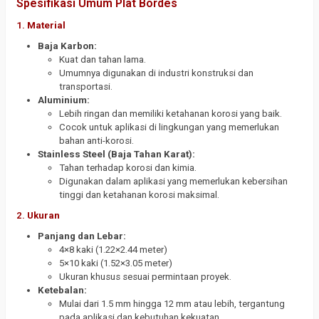
Spesifikasi Umum Plat Bordes
1.
Material
Baja Karbon:
Kuat dan tahan lama.
Umumnya digunakan di industri konstruksi dan
transportasi.
Aluminium:
Lebih ringan dan memiliki ketahanan korosi yang baik.
Cocok untuk aplikasi di lingkungan yang memerlukan
bahan anti-korosi.
Stainless Steel (Baja Tahan Karat):
Tahan terhadap korosi dan kimia.
Digunakan dalam aplikasi yang memerlukan kebersihan
tinggi dan ketahanan korosi maksimal.
2.
Ukuran
Panjang dan Lebar:
4×8 kaki (1.22×2.44 meter)
5×10 kaki (1.52×3.05 meter)
Ukuran khusus sesuai permintaan proyek.
Ketebalan:
Mulai dari 1.5 mm hingga 12 mm atau lebih, tergantung
pada aplikasi dan kebutuhan kekuatan.