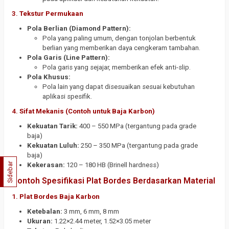
3.
Tekstur Permukaan
Pola Berlian (Diamond Pattern):
Pola yang paling umum, dengan tonjolan berbentuk
berlian yang memberikan daya cengkeram tambahan.
Pola Garis (Line Pattern):
Pola garis yang sejajar, memberikan efek anti-slip.
Pola Khusus:
Pola lain yang dapat disesuaikan sesuai kebutuhan
aplikasi spesifik.
4.
Sifat Mekanis (Contoh untuk Baja Karbon)
Kekuatan Tarik:
400 – 550 MPa (tergantung pada grade
baja)
Kekuatan Luluh:
250 – 350 MPa (tergantung pada grade
baja)
Sidebar
Kekerasan:
120 – 180 HB (Brinell hardness)
Contoh Spesifikasi Plat Bordes Berdasarkan Material
1.
Plat Bordes Baja Karbon
Ketebalan:
3 mm, 6 mm, 8 mm
Ukuran:
1.22×2.44 meter, 1.52×3.05 meter