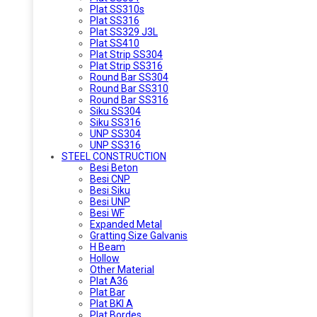
Plat SS310s
Plat SS316
Plat SS329 J3L
Plat SS410
Plat Strip SS304
Plat Strip SS316
Round Bar SS304
Round Bar SS310
Round Bar SS316
Siku SS304
Siku SS316
UNP SS304
UNP SS316
STEEL CONSTRUCTION
Besi Beton
Besi CNP
Besi Siku
Besi UNP
Besi WF
Expanded Metal
Gratting Size Galvanis
H Beam
Hollow
Other Material
Plat A36
Plat Bar
Plat BKI A
Plat Bordes