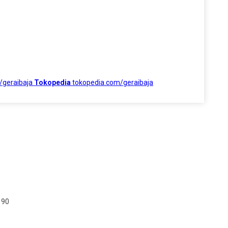
/geraibaja
Tokopedia
tokopedia.com/geraibaja
190