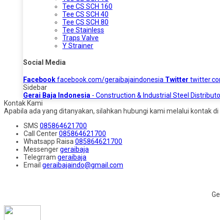
Tee CS SCH 160
Tee CS SCH 40
Tee CS SCH 80
Tee Stainless
Traps Valve
Y Strainer
Social Media
Facebook
facebook.com/geraibajaindonesia
Twitter
twitter.c
Sidebar
Gerai Baja Indonesia
- Construction & Industrial Steel Distributo
Kontak Kami
Apabila ada yang ditanyakan, silahkan hubungi kami melalui kontak di 
SMS
085864621700
Call Center
085864621700
Whatsapp
Raisa
085864621700
Messenger
geraibaja
Telegrram
geraibaja
Email
geraibajaindo@gmail.com
Ge