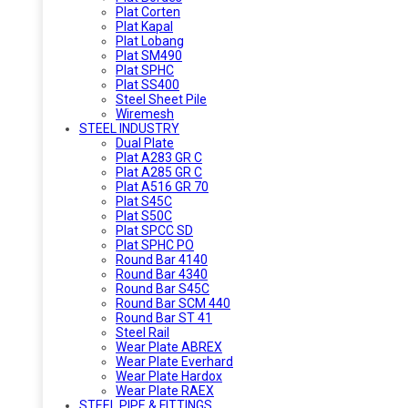
Plat Corten
Plat Kapal
Plat Lobang
Plat SM490
Plat SPHC
Plat SS400
Steel Sheet Pile
Wiremesh
STEEL INDUSTRY
Dual Plate
Plat A283 GR C
Plat A285 GR C
Plat A516 GR 70
Plat S45C
Plat S50C
Plat SPCC SD
Plat SPHC PO
Round Bar 4140
Round Bar 4340
Round Bar S45C
Round Bar SCM 440
Round Bar ST 41
Steel Rail
Wear Plate ABREX
Wear Plate Everhard
Wear Plate Hardox
Wear Plate RAEX
STEEL PIPE & FITTINGS