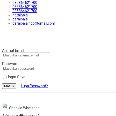
085864621700
085864621700
085864621700
geraibaja
geraibaja
geraibajaindo@gmail.com
Alamat Email
Password
Ingat Saya
Lupa Password?
Masuk
Chat via Whatsapp
Ada yang ditanyakan?