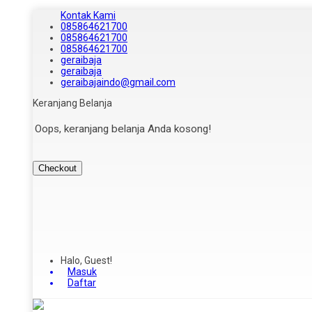
Kontak Kami
085864621700
085864621700
085864621700
geraibaja
geraibaja
geraibajaindo@gmail.com
Keranjang Belanja
Oops, keranjang belanja Anda kosong!
Checkout
Halo, Guest!
Masuk
Daftar