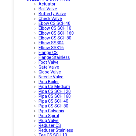
Actuator
Ball Valve
Butterfy Valve
Check Valve
Ebow CS SCH 40
Elbow CS SCH 10
Elbow CS SCH 160
Elbow CS SCH 80
Elbow SS304
Elbow SS316
Flange CS
Flange Stainless
Foot Valve
Gate Valve
Globe Valve
Needle Valve
Pipa Boiler
Pipa CS Medium
Pipa CS SCH 120
Pipa CS SCH 160
Pipa CS SCH 40
Pipa CS SCH 80
Pipa Galvanis
Pipa Spiral
Plug Valve
Reduser CS
Reduser Stainless
Tee CS SCH 10