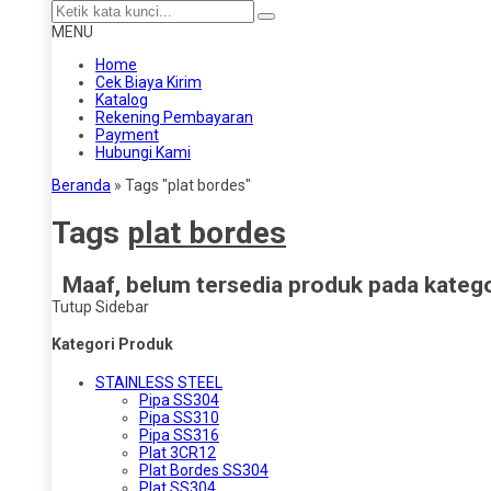
MENU
Home
Cek Biaya Kirim
Katalog
Rekening Pembayaran
Payment
Hubungi Kami
Beranda
»
Tags "plat bordes"
Tags
plat bordes
Maaf, belum tersedia produk pada kategor
Tutup Sidebar
Kategori Produk
STAINLESS STEEL
Pipa SS304
Pipa SS310
Pipa SS316
Plat 3CR12
Plat Bordes SS304
Plat SS304