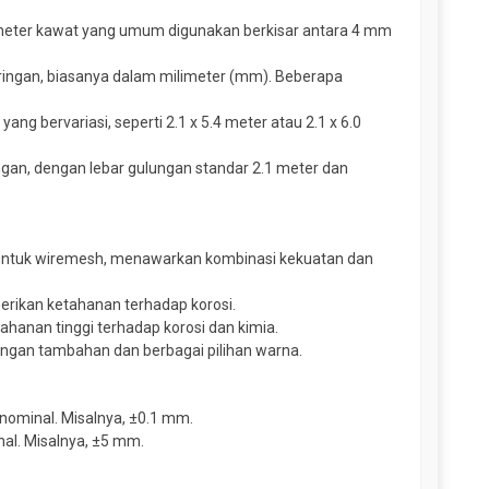
meter kawat yang umum digunakan berkisar antara 4 mm
ingan, biasanya dalam milimeter (mm). Beberapa
g bervariasi, seperti 2.1 x 5.4 meter atau 2.1 x 6.0
gan, dengan lebar gulungan standar 2.1 meter dan
untuk wiremesh, menawarkan kombinasi kekuatan dan
rikan ketahanan terhadap korosi.
hanan tinggi terhadap korosi dan kimia.
ungan tambahan dan berbagai pilihan warna.
nominal. Misalnya, ±0.1 mm.
al. Misalnya, ±5 mm.