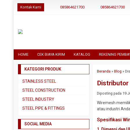
Kontak Kami
085864621700
085864621700
HOME
CEK BIAYA KIRIM
KATALOG
REKENING PEMBA
KATEGORI PRODUK
Beranda
»
Blog
»
Di
STAINLESS STEEL
Distributo
Pipa SS304
STEEL CONSTRUCTION
Diposting pada 19 Ju
Pipa SS310
Besi Beton
STEEL INDUSTRY
Wiremesh memiliki
Pipa SS316
Besi CNP
Dual Plate
STEEL PIPE & FITTINGS
atau industri Anda
Plat 3CR12
Besi Siku
Plat A283 GR C
Actuator
Spesifikasi W
Plat Bordes SS304
Besi UNP
SOCIAL MEDIA
Plat A285 GR C
Ball Valve
1.
Dimensi dan U