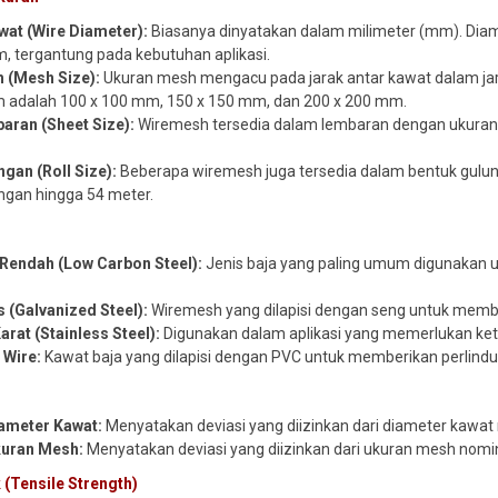
wat (Wire Diameter):
Biasanya dinyatakan dalam milimeter (mm). Dia
, tergantung pada kebutuhan aplikasi.
 (Mesh Size):
Ukuran mesh mengacu pada jarak antar kawat dalam jar
 adalah 100 x 100 mm, 150 x 150 mm, dan 200 x 200 mm.
aran (Sheet Size):
Wiremesh tersedia dalam lembaran dengan ukuran yan
gan (Roll Size):
Beberapa wiremesh juga tersedia dalam bentuk gulun
ngan hingga 54 meter.
 Rendah (Low Carbon Steel):
Jenis baja yang paling umum digunakan 
s (Galvanized Steel):
Wiremesh yang dilapisi dengan seng untuk membe
arat (Stainless Steel):
Digunakan dalam aplikasi yang memerlukan keta
Wire:
Kawat baja yang dilapisi dengan PVC untuk memberikan perlind
iameter Kawat:
Menyatakan deviasi yang diizinkan dari diameter kawat 
kuran Mesh:
Menyatakan deviasi yang diizinkan dari ukuran mesh nomin
 (Tensile Strength)