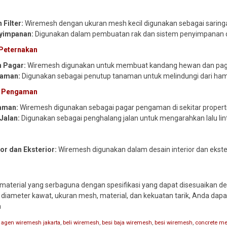
 Filter:
Wiremesh dengan ukuran mesh kecil digunakan sebagai saringan
yimpanan:
Digunakan dalam pembuatan rak dan sistem penyimpanan di g
 Peternakan
 Pagar:
Wiremesh digunakan untuk membuat kandang hewan dan pagar
naman:
Digunakan sebagai penutup tanaman untuk melindungi dari hama
n Pengaman
aman:
Wiremesh digunakan sebagai pagar pengaman di sekitar properti, f
Jalan:
Digunakan sebagai penghalang jalan untuk mengarahkan lalu li
ior dan Eksterior:
Wiremesh digunakan dalam desain interior dan ekste
material yang serbaguna dengan spesifikasi yang dapat disesuaikan
ti diameter kawat, ukuran mesh, material, dan kekuatan tarik, Anda dap
a
,
agen wiremesh jakarta
,
beli wiremesh
,
besi baja wiremesh
,
besi wiremesh
,
concrete m