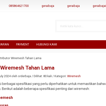
085864621700
geraibaja
geraibaja
geraibaj
YARAN
PAYMENT
HUBUNGI KAMI
stributor Wiremesh Tahan Lama
r Wiremesh Tahan Lama
ly 2024 oleh orderbaja / Dilihat: 80 kali / Kategori:
Wiremesh
 berbagai spesifikasi yang perlu diperhatikan untuk memastikan bahwa
. Berikut adalah beberapa spesifikasi penting dari wiremesh:
iremesh
kuran