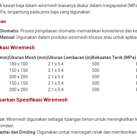
ik kawat baja dalam wiremesh biasanya diukur dalam megapaskal (MPa
Pa, tergantung pada jenis baja yang digunakan.
san
Otomatis:
Proses pengelasan otomatis memastikan konsistensi dan kek
Manual:
Digunakan dalam produksi wiremesh khusus atau untuk aplikas
ikasi Wiremesh
(mm)
Ukuran Mesh (mm)
Ukuran Lembaran (m)
Kekuatan Tarik (MPa)
100 x 100
2.1 x 5.4
500
150 x 150
2.1 x 5.4
500
200 x 200
2.1 x 5.4
500
150 x 150
2.1 x 5.4
500
200 x 200
2.1 x 5.4
500
asarkan Spesifikasi Wiremesh
on:
Wiremesh digunakan sebagai tulangan beton untuk meningkatkan kekua
fondasi.
antai dan Dinding:
Digunakan untuk mencegah retak dan memberikan k