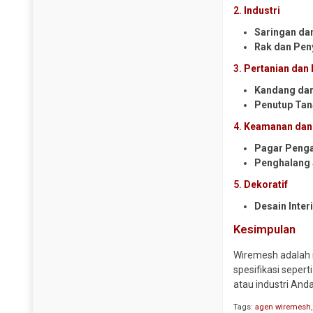
Y Strainer
2.
Industri
Saringan dan
Rak dan Pen
3.
Pertanian dan
Kandang dan
Penutup Ta
4.
Keamanan da
Pagar Peng
Penghalang 
5.
Dekoratif
Desain Inter
Kesimpulan
Wiremesh adalah 
spesifikasi seper
atau industri And
Tags:
agen wiremesh