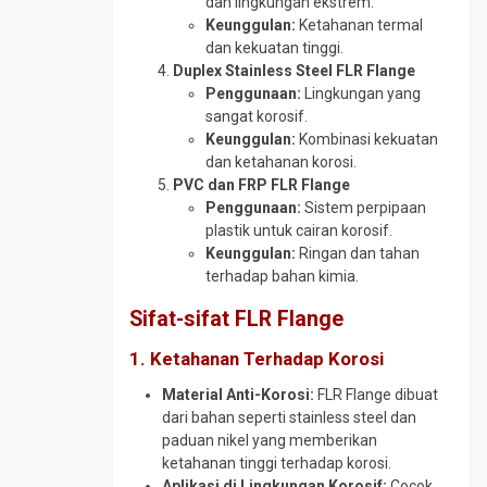
dan lingkungan ekstrem.
Tee
Keunggulan:
Ketahanan termal
CS
dan kekuatan tinggi.
SCH
Duplex Stainless Steel FLR Flange
10
Penggunaan:
Lingkungan yang
Tee
sangat korosif.
CS
Keunggulan:
Kombinasi kekuatan
SCH
dan ketahanan korosi.
160
PVC dan FRP FLR Flange
Penggunaan:
Sistem perpipaan
Tee
plastik untuk cairan korosif.
CS
Keunggulan:
Ringan dan tahan
SCH
terhadap bahan kimia.
40
Tee
Sifat-sifat FLR Flange
CS
SCH
1. Ketahanan Terhadap Korosi
80
Material Anti-Korosi:
FLR Flange dibuat
Tee
dari bahan seperti stainless steel dan
Stainless
paduan nikel yang memberikan
Traps
ketahanan tinggi terhadap korosi.
Valve
Aplikasi di Lingkungan Korosif:
Cocok