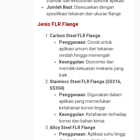
standar dan kebutuhan spesifik aplikasi.
Pipa
Jumlah Baut:
Disesuaikan dengan
CS
spesifikasi tekanan dan ukuran flange.
SCH
Jenis FLR Flange
40
Pipa
Carbon Steel FLR Flange
CS
Penggunaan:
Cocok untuk
SCH
aplikasi umum dan tekanan
80
rendah hingga menengah.
Keunggulan:
Ekonomis dan
Pipa
memiliki kekuatan mekanis yang
Galvanis
baik.
Pipa
Stainless Steel FLR Flange (SS316,
Spiral
SS304)
Penggunaan:
Digunakan dalam
Plug
aplikasi yang memerlukan
Valve
ketahanan korosi tinggi.
Reduser
Keunggulan:
Ketahanan terhadap
CS
korosi dan bahan kimia.
Reduser
Alloy Steel FLR Flange
Stainless
Penggunaan:
Aplikasi suhu tinggi