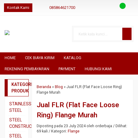
Kontak Kami
085864621700
085864621700
085864621700
geraibaja
geraibaja
geraibajaindo@gmail.com
HOME
CEK BIAYA KIRIM
KATALOG
REKENING PEMBAYARAN
PAYMENT
HUBUNGI KAMI
KATEGORI
Beranda
»
Blog
»
Jual FLR (Flat Face Loose Ring)
PRODUK
Flange Murah
Jual FLR (Flat Face Loose
STAINLESS
STEEL
Ring) Flange Murah
Pipa
STEEL
SS304
Diposting pada 23 July 2024 oleh orderbaja / Dilihat:
CONSTRUCTION
69 kali / Kategori:
Flange
Pipa
Besi
STEEL