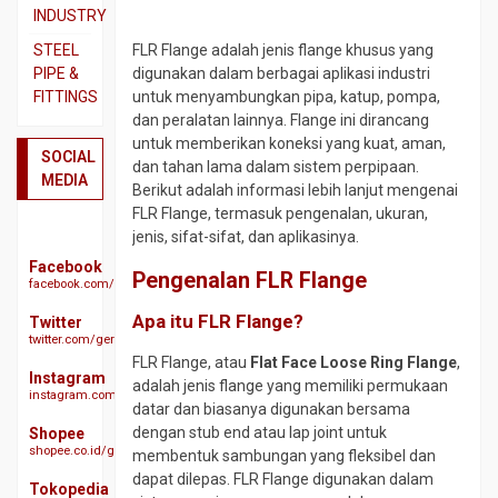
SS310
Beton
INDUSTRY
Pipa
Besi
Dual
STEEL
FLR Flange adalah jenis flange khusus yang
SS316
CNP
Plate
PIPE &
digunakan dalam berbagai aplikasi industri
FITTINGS
Plat
untuk menyambungkan pipa, katup, pompa,
Besi
Plat
3CR12
dan peralatan lainnya. Flange ini dirancang
Siku
A283
Actuator
untuk memberikan koneksi yang kuat, aman,
GR
Plat
Besi
SOCIAL
Ball
dan tahan lama dalam sistem perpipaan.
C
Bordes
UNP
MEDIA
Valve
Berikut adalah informasi lebih lanjut mengenai
SS304
Plat
Besi
FLR Flange, termasuk pengenalan, ukuran,
Butterfy
A285
Plat
WF
jenis, sifat-sifat, dan aplikasinya.
Valve
GR
SS304
Expanded
Facebook
Check
C
Pengenalan FLR Flange
facebook.com/geraibajaindonesia
Plat
Metal
Valve
Plat
SS310s
Apa itu FLR Flange?
Gratting
Twitter
Ebow
A516
twitter.com/geraibaja
Plat
Size
CS
GR
FLR Flange, atau
Flat Face Loose Ring Flange
,
SS316
Galvanis
SCH
70
Instagram
adalah jenis flange yang memiliki permukaan
40
instagram.com/geraibaja
Plat
H
Plat
datar dan biasanya digunakan bersama
SS329
Beam
Elbow
S45C
dengan stub end atau lap joint untuk
Shopee
J3L
CS
shopee.co.id/geraibaja
Hollow
membentuk sambungan yang fleksibel dan
Plat
SCH
Plat
dapat dilepas. FLR Flange digunakan dalam
S50C
Other
Tokopedia
10