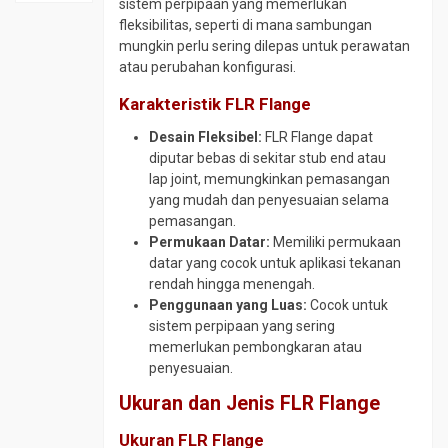
SS410
sistem perpipaan yang memerlukan
tokopedia.com/geraibaja
Material
Plat
fleksibilitas, seperti di mana sambungan
Elbow
Plat
SPCC
Plat
mungkin perlu sering dilepas untuk perawatan
CS
Strip
SD
A36
atau perubahan konfigurasi.
SCH
SS304
Plat
Plat
160
Plat
Karakteristik FLR Flange
SPHC
Bar
Elbow
Strip
PO
Desain Fleksibel:
FLR Flange dapat
Plat
CS
SS316
diputar bebas di sekitar stub end atau
Round
BKI
SCH
Round
lap joint, memungkinkan pemasangan
Bar
A
80
Bar
yang mudah dan penyesuaian selama
4140
Plat
Elbow
SS304
pemasangan.
Round
Bordes
SS304
Permukaan Datar:
Memiliki permukaan
Round
Bar
Plat
Elbow
datar yang cocok untuk aplikasi tekanan
Bar
4340
Corten
SS316
rendah hingga menengah.
SS310
Round
Penggunaan yang Luas:
Cocok untuk
Plat
Flange
Round
Bar
sistem perpipaan yang sering
Kapal
CS
Bar
S45C
memerlukan pembongkaran atau
SS316
Plat
Flange
penyesuaian.
Round
Lobang
Stainless
Siku
Bar
Ukuran dan Jenis FLR Flange
SS304
Plat
Foot
SCM
SM490
Valve
Siku
440
Ukuran FLR Flange