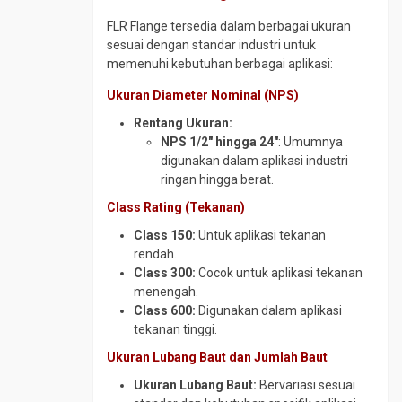
SS316
Plat
Gate
Round
FLR Flange tersedia dalam berbagai ukuran
SPHC
Valve
UNP
Bar
sesuai dengan standar industri untuk
SS304
ST
Plat
Globe
memenuhi kebutuhan berbagai aplikasi:
41
SS400
Valve
UNP
Ukuran Diameter Nominal (NPS)
SS316
Steel
Steel
Needle
Rail
Sheet
Valve
Rentang Ukuran:
Pile
NPS 1/2″ hingga 24″
: Umumnya
Wear
Pipa
digunakan dalam aplikasi industri
Plate
Wiremesh
Boiler
ringan hingga berat.
ABREX
Pipa
Wear
Class Rating (Tekanan)
CS
Plate
Medium
Class 150:
Untuk aplikasi tekanan
Everhard
rendah.
Pipa
Wear
Class 300:
Cocok untuk aplikasi tekanan
CS
Plate
menengah.
SCH
Hardox
Class 600:
Digunakan dalam aplikasi
120
tekanan tinggi.
Wear
Pipa
Plate
Ukuran Lubang Baut dan Jumlah Baut
CS
RAEX
SCH
Ukuran Lubang Baut:
Bervariasi sesuai
160