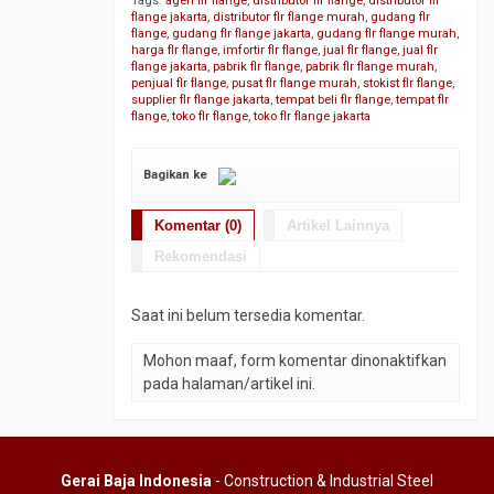
Tags:
agen flr flange
,
distributor flr flange
,
distributor flr
flange jakarta
,
distributor flr flange murah
,
gudang flr
flange
,
gudang flr flange jakarta
,
gudang flr flange murah
,
harga flr flange
,
imfortir flr flange
,
jual flr flange
,
jual flr
flange jakarta
,
pabrik flr flange
,
pabrik flr flange murah
,
penjual flr flange
,
pusat flr flange murah
,
stokist flr flange
,
supplier flr flange jakarta
,
tempat beli flr flange
,
tempat flr
flange
,
toko flr flange
,
toko flr flange jakarta
Bagikan ke
Komentar (0)
Artikel Lainnya
Rekomendasi
Saat ini belum tersedia komentar.
Mohon maaf, form komentar dinonaktifkan
pada halaman/artikel ini.
Gerai Baja Indonesia
- Construction & Industrial Steel