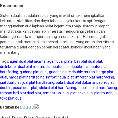
Kesimpulan
Sistem dual plat adalah solusi yang efektif untuk meningkatkan
kekuatan, stabilitas, dan daya tahan dari jalur kereta api. Dengan
menggunakan dua lapisan pelat logam atau baja, sistem ini dapat
mendistribusikan beban lebih merata, mengurangi getaran dan
kebisingan, serta memperpanjang umur pakai rel. Hal ini sangat
penting untuk memastikan operasi kereta api yang aman dan efisien,
terutama di jalur dengan beban berat atau kondisi lingkungan yang
menantang
Tags:
agen dual plat jakarta
,
agen dual plate
,
beli plat dual plat
,
distributor dual plat murah
,
distributor plat double
,
distributor plat
hardfacing
,
gudang plat dual
,
gudang plate double murah
,
harga plat
dual
,
harga plat hardfacing
,
imfortir dual plat
,
imfortir plat hardfacing
,
jual dual plat
,
jual plat hardfacing
,
pabrik dual plat Jakarta
,
pabrik plat
double
,
pusat dual plat
,
stokist plat hardfacing
,
supplier plat hardfacing
,
tempat beli plat dual plat
,
tempat jual dual plat
,
toko dual plat murah
,
toko plat dual
Bagikan ke