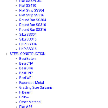
Plat SS329 J3L
Plat SS410
Plat Strip SS304
Plat Strip SS316
Round Bar SS304
Round Bar SS310
Round Bar SS316
Siku SS304
Siku SS316
UNP SS304
UNP SS316
STEEL CONSTRUCTION
Besi Beton
Besi CNP
Besi Siku
Besi UNP
Besi WF
Expanded Metal
Gratting Size Galvanis
H Beam
Hollow
Other Material
Plat A36