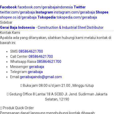
Facebook
facebook.com/geraibajaindonesia
Twitter
twitter.com/geraibaja
Instagram
instagram.com/geraibaja
Shopee
shopee.co.id/geraibaja
Tokopedia
tokopedia.com/geraibaja
Sidebar
Gerai Baja Indonesia
- Construction & Industrial Steel Distributor
Kontak Kami
Apabila ada yang ditanyakan, silahkan hubungi kami melalui kontak di
bawah ini.
SMS
085864621700
Call Center
085864621700
Whatsapp
Raisa
085864621700
Messenger
geraibaja
Telegrram
geraibaja
Email
geraibajaindo@gmail.com
Buka jam 08.00 s/d jam 21.00 , Minggu tutup
Gedung Office 8 Lantai 18 A SCBD Jl. Jend. Sudirman Jakarta
Selatan, 12190
Produk Quick Order
Pemesanan dapat langsung menghubungi kontak dibawah: