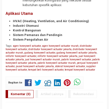
memungkinkan konfigurasi yang fleksibel sesuai
kebutuhan spesifik aplikasi.
Aplikasi Utama
HVAC (Heating, Ventilation, and Air Conditioning)
Industri Otomasi
Kontrol Bangunan
Sistem Pemanas dan Pendingin
Sistem Pengolahan Air
Tags:
agen honeywell actuator
,
agen honeywell actuator murah
,
distributor
honeywell actuator
,
distributor honeywell actuator jakarta
,
distributor honeywell
actuator murah
,
gudang honeywell actuator
,
gudang honeywell actuator jakarta
,
imfortir honeywell actuator
,
imfortir honeywell actuator jakarta
,
jual honeywell
actuator jakarta
,
jual honeywell actuator murah
,
pabrik honeywell actuator
,
pabrik
honeywell actuator jakarta
,
pabrik honeywell actuator murah
,
penjual honeywell
actuator
,
pusat honeywell actuator jakarta
,
stokist honeywell actuator
,
supplier
honeywell actuator
,
tempat beli honeywell actuator
,
tempat honeywell actuator
Bagikan ke
Komentar (0)
Artikel Lainnya
Rekomendasi