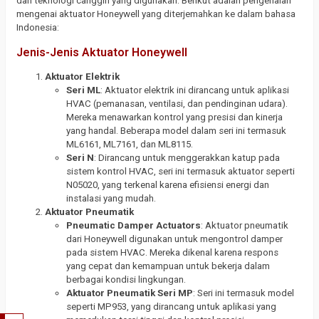
dan teknologi canggih yang digunakan. Berikut adalah pengenalan
mengenai aktuator Honeywell yang diterjemahkan ke dalam bahasa
Indonesia:
Jenis-Jenis Aktuator Honeywell
Aktuator Elektrik
Seri ML
: Aktuator elektrik ini dirancang untuk aplikasi
HVAC (pemanasan, ventilasi, dan pendinginan udara).
Mereka menawarkan kontrol yang presisi dan kinerja
yang handal. Beberapa model dalam seri ini termasuk
ML6161, ML7161, dan ML8115.
Seri N
: Dirancang untuk menggerakkan katup pada
sistem kontrol HVAC, seri ini termasuk aktuator seperti
N05020, yang terkenal karena efisiensi energi dan
instalasi yang mudah.
Aktuator Pneumatik
Pneumatic Damper Actuators
: Aktuator pneumatik
dari Honeywell digunakan untuk mengontrol damper
pada sistem HVAC. Mereka dikenal karena respons
yang cepat dan kemampuan untuk bekerja dalam
berbagai kondisi lingkungan.
Aktuator Pneumatik Seri MP
: Seri ini termasuk model
seperti MP953, yang dirancang untuk aplikasi yang