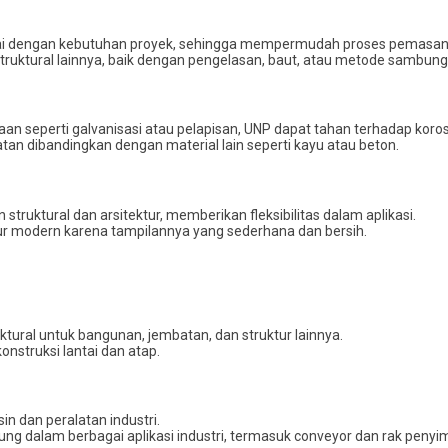
suai dengan kebutuhan proyek, sehingga mempermudah proses pemasa
ktural lainnya, baik dengan pengelasan, baut, atau metode sambunga
 seperti galvanisasi atau pelapisan, UNP dapat tahan terhadap koros
an dibandingkan dengan material lain seperti kayu atau beton.
truktural dan arsitektur, memberikan fleksibilitas dalam aplikasi.
tur modern karena tampilannya yang sederhana dan bersih.
tural untuk bangunan, jembatan, dan struktur lainnya.
onstruksi lantai dan atap.
 dan peralatan industri.
ung dalam berbagai aplikasi industri, termasuk conveyor dan rak peny