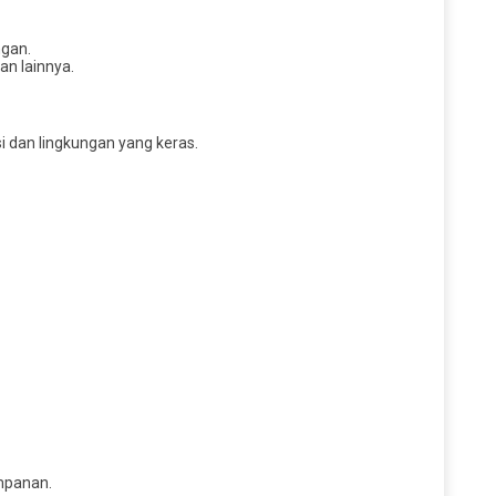
ngan.
n lainnya.
i dan lingkungan yang keras.
impanan.