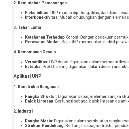
2.
Kemudahan Pemasangan
Fleksibilitas:
UNP mudah dipotong, dilas, dan dibor se
Interkonektivitas:
Mudah dihubungkan dengan elemen stru
3.
Tahan Lama
Ketahanan Terhadap Korosi:
Dengan perlakuan permukaan
Perawatan Mudah:
Baja UNP memerlukan sedikit perawat
4.
Kemampuan Desain
Versatilitas:
UNP dapat digunakan dalam berbagai desain s
Estetika:
Profil U sering digunakan dalam desain arsitek
Aplikasi UNP
1.
Konstruksi Bangunan
Rangka Struktur:
Digunakan sebagai elemen rangka struk
Balok Lintasan:
Berfungsi sebagai balok lintasan dalam k
2.
Industri
Rangka Mesin:
Digunakan dalam pembuatan rangka mesin
Struktur Pendukung:
Berfungsi sebagai struktur penduk