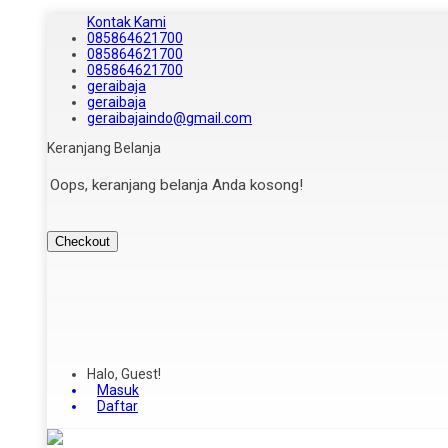
Kontak Kami
085864621700
085864621700
085864621700
geraibaja
geraibaja
geraibajaindo@gmail.com
Keranjang Belanja
Oops, keranjang belanja Anda kosong!
Checkout
Halo, Guest!
Masuk
Daftar