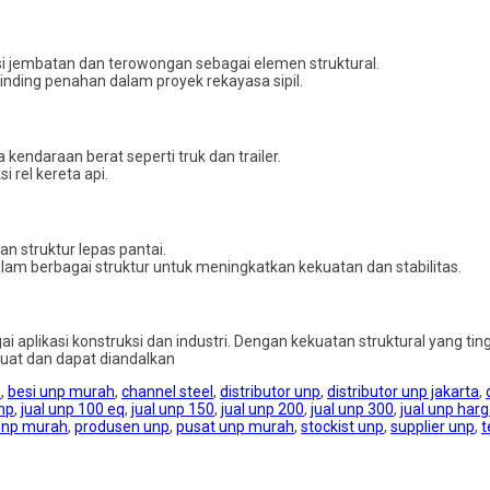
i jembatan dan terowongan sebagai elemen struktural.
nding penahan dalam proyek rekayasa sipil.
ndaraan berat seperti truk dan trailer.
 rel kereta api.
 struktur lepas pantai.
am berbagai struktur untuk meningkatkan kekuatan dan stabilitas.
i aplikasi konstruksi dan industri. Dengan kekuatan struktural yang 
uat dan dapat diandalkan
p
,
besi unp murah
,
channel steel
,
distributor unp
,
distributor unp jakarta
,
unp
,
jual unp 100 eq
,
jual unp 150
,
jual unp 200
,
jual unp 300
,
jual unp harg
unp murah
,
produsen unp
,
pusat unp murah
,
stockist unp
,
supplier unp
,
t