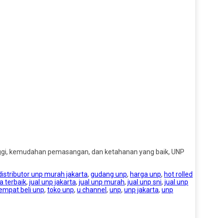
tinggi, kemudahan pemasangan, dan ketahanan yang baik, UNP
distributor unp murah jakarta
,
gudang unp
,
harga unp
,
hot rolled
a terbaik
,
jual unp jakarta
,
jual unp murah
,
jual unp sni
,
jual unp
empat beli unp
,
toko unp
,
u channel
,
unp
,
unp jakarta
,
unp