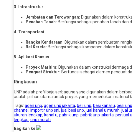
3.
Infrastruktur
Jembatan dan Terowongan:
Digunakan dalam konstruks
Penahan Tanah:
Berfungsi sebagai penahan tanah dan di
4.
Transportasi
Rangka Kendaraan:
Digunakan dalam pembuatan rangka ke
Rel Kereta:
Berfungsi sebagai komponen dalam konstruksi
5.
Aplikasi Khusus
Proyek Maritim:
Digunakan dalam konstruksi dermaga dan
Penguat Struktur:
Berfungsi sebagai elemen penguat dal
Ringkasan
UNP adalah profil baja serbaguna yang digunakan dalam berbaga
adalah pilihan utama untuk proyek yang memerlukan material k
Tags:
agen unp
,
agen unp jakarta
,
beli unp
,
besi kanal u
,
besi un
channel
,
importir unp sni
,
jual besi unp
,
jual kanal u murah
,
jual 
ukuran lengkap
,
kanal u
,
pabrik unp
,
pabrik unp jakarta
,
penjual 
lengkap
,
unp murah
Bagikan ke