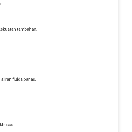
r.
 kekuatan tambahan.
liran fluida panas.
 khusus.