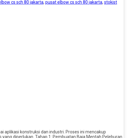
elbow cs sch 80 jakarta
,
pusat elbow cs sch 80 jakarta
,
stokist
aplikasi konstruksi dan industri. Proses ini mencakup
as yang diperlukan. Tahap 1: Pembuatan Baja Mentah Peleburan