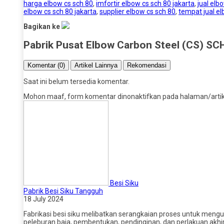
harga elbow cs sch 80
,
imfortir elbow cs sch 80 jakarta
,
jual elb
elbow cs sch 80 jakarta
,
supplier elbow cs sch 80
,
tempat jual el
Bagikan ke
Pabrik Pusat Elbow Carbon Steel (CS) SC
Komentar (0)
Artikel Lainnya
Rekomendasi
Saat ini belum tersedia komentar.
Mohon maaf, form komentar dinonaktifkan pada halaman/artikel
Besi Siku
Pabrik Besi Siku Tangguh
18 July 2024
Fabrikasi besi siku melibatkan serangkaian proses untuk mengu
peleburan baja, pembentukan, pendinginan, dan perlakuan akhi