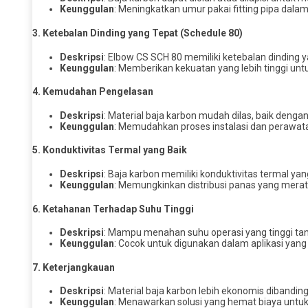
Keunggulan
: Meningkatkan umur pakai fitting pipa dalam 
3.
Ketebalan Dinding yang Tepat (Schedule 80)
Deskripsi
: Elbow CS SCH 80 memiliki ketebalan dinding 
Keunggulan
: Memberikan kekuatan yang lebih tinggi u
4.
Kemudahan Pengelasan
Deskripsi
: Material baja karbon mudah dilas, baik denga
Keunggulan
: Memudahkan proses instalasi dan perawat
5.
Konduktivitas Termal yang Baik
Deskripsi
: Baja karbon memiliki konduktivitas termal yan
Keunggulan
: Memungkinkan distribusi panas yang merata
6.
Ketahanan Terhadap Suhu Tinggi
Deskripsi
: Mampu menahan suhu operasi yang tinggi ta
Keunggulan
: Cocok untuk digunakan dalam aplikasi yan
7.
Keterjangkauan
Deskripsi
: Material baja karbon lebih ekonomis dibandin
Keunggulan
: Menawarkan solusi yang hemat biaya untuk 