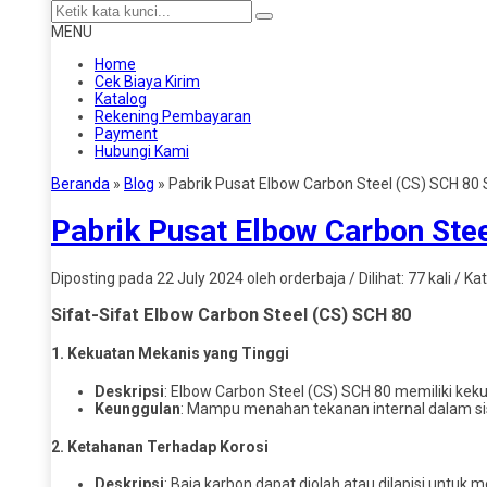
MENU
Home
Cek Biaya Kirim
Katalog
Rekening Pembayaran
Payment
Hubungi Kami
Beranda
»
Blog
»
Pabrik Pusat Elbow Carbon Steel (CS) SCH 80
Pabrik Pusat Elbow Carbon Ste
Diposting pada 22 July 2024 oleh orderbaja / Dilihat: 77 kali / Ka
Sifat-Sifat Elbow Carbon Steel (CS) SCH 80
1.
Kekuatan Mekanis yang Tinggi
Deskripsi
: Elbow Carbon Steel (CS) SCH 80 memiliki keku
Keunggulan
: Mampu menahan tekanan internal dalam si
2.
Ketahanan Terhadap Korosi
Deskripsi
: Baja karbon dapat diolah atau dilapisi untuk