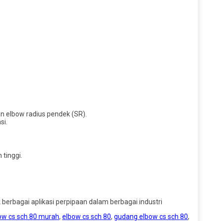
an elbow radius pendek (SR).
si.
tinggi.
berbagai aplikasi perpipaan dalam berbagai industri
bow cs sch 80 murah
,
elbow cs sch 80
,
gudang elbow cs sch 80
,