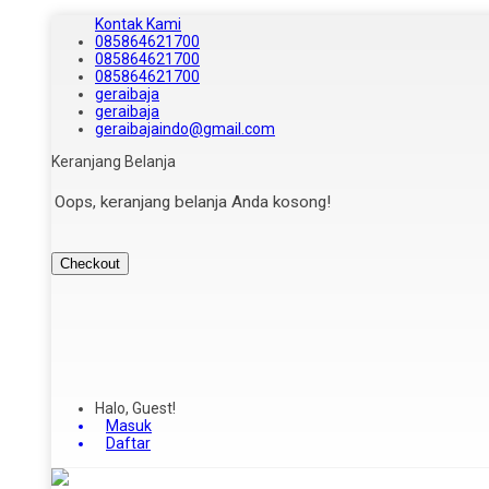
Kontak Kami
085864621700
085864621700
085864621700
geraibaja
geraibaja
geraibajaindo@gmail.com
Keranjang Belanja
Oops, keranjang belanja Anda kosong!
Checkout
Halo, Guest!
Masuk
Daftar