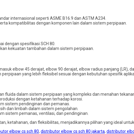
tandar internasional seperti ASME B16.9 dan ASTM A234.
 serta kompatibilitas dengan komponen lain dalam sistem perpipaan.
ai dengan spesifikasi SCH 80.
tuhkan kekuatan tambahan dalam sistem perpipaan.
rmasuk elbow 45 derajat, elbow 90 derajat, elbow radius panjang (LR), d
erpipaan yang lebih fleksibel sesuai dengan kebutuhan spesifik aplika
ran fluida dalam sistem perpipaan yang kompleks dan menahan tekanan 
 produksi dengan ketahanan terhadap korosi.
lam sistem pendinginan dan pemanas.
ersih dan limbah dalam sistem pengolahan.
am sistem pemanas, ventilasi, dan pendinginan.
 ketahanan, dan fleksibilitas, menjadikannya pilihan yang ideal untuk 
ibutor elbow cs sch 80
,
distributor elbow cs sch 80 jakarta
,
distributor el