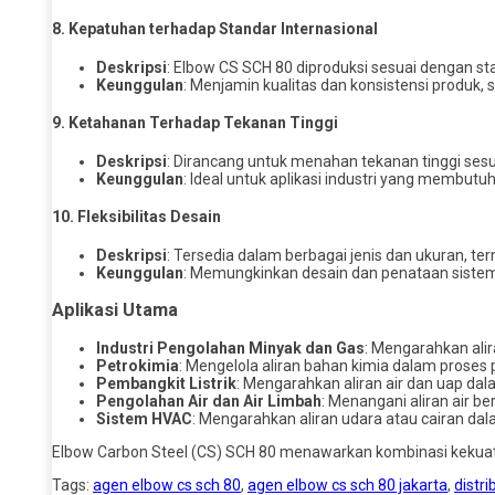
8.
Kepatuhan terhadap Standar Internasional
Deskripsi
: Elbow CS SCH 80 diproduksi sesuai dengan s
Keunggulan
: Menjamin kualitas dan konsistensi produk,
9.
Ketahanan Terhadap Tekanan Tinggi
Deskripsi
: Dirancang untuk menahan tekanan tinggi sesu
Keunggulan
: Ideal untuk aplikasi industri yang membu
10.
Fleksibilitas Desain
Deskripsi
: Tersedia dalam berbagai jenis dan ukuran, te
Keunggulan
: Memungkinkan desain dan penataan sistem p
Aplikasi Utama
Industri Pengolahan Minyak dan Gas
: Mengarahkan ali
Petrokimia
: Mengelola aliran bahan kimia dalam proses
Pembangkit Listrik
: Mengarahkan aliran air dan uap da
Pengolahan Air dan Air Limbah
: Menangani aliran air b
Sistem HVAC
: Mengarahkan aliran udara atau cairan dal
Elbow Carbon Steel (CS) SCH 80 menawarkan kombinasi kekuatan,
Tags:
agen elbow cs sch 80
,
agen elbow cs sch 80 jakarta
,
distr