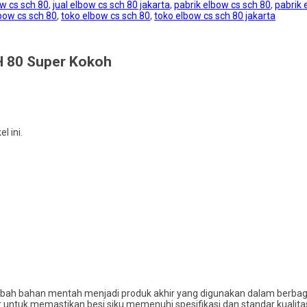
ow cs sch 80
,
jual elbow cs sch 80 jakarta
,
pabrik elbow cs sch 80
,
pabrik 
bow cs sch 80
,
toko elbow cs sch 80
,
toko elbow cs sch 80 jakarta
H 80 Super Kokoh
 ini.
bah bahan mentah menjadi produk akhir yang digunakan dalam berbagai 
r untuk memastikan besi siku memenuhi spesifikasi dan standar kualit