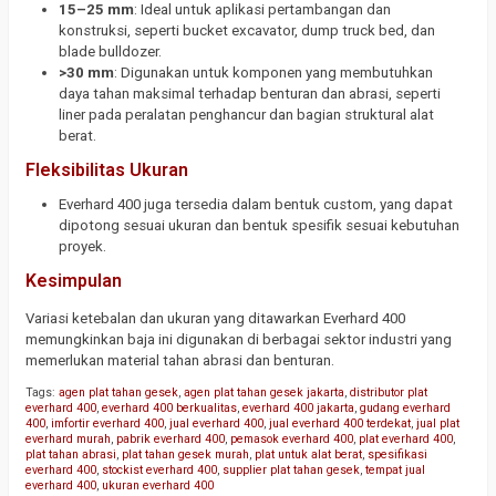
15–25 mm
: Ideal untuk aplikasi pertambangan dan
konstruksi, seperti bucket excavator, dump truck bed, dan
blade bulldozer.
>30 mm
: Digunakan untuk komponen yang membutuhkan
daya tahan maksimal terhadap benturan dan abrasi, seperti
liner pada peralatan penghancur dan bagian struktural alat
berat.
Fleksibilitas Ukuran
Everhard 400 juga tersedia dalam bentuk custom, yang dapat
dipotong sesuai ukuran dan bentuk spesifik sesuai kebutuhan
proyek.
Kesimpulan
Variasi ketebalan dan ukuran yang ditawarkan Everhard 400
memungkinkan baja ini digunakan di berbagai sektor industri yang
memerlukan material tahan abrasi dan benturan.
Tags:
agen plat tahan gesek
,
agen plat tahan gesek jakarta
,
distributor plat
everhard 400
,
everhard 400 berkualitas
,
everhard 400 jakarta
,
gudang everhard
400
,
imfortir everhard 400
,
jual everhard 400
,
jual everhard 400 terdekat
,
jual plat
everhard murah
,
pabrik everhard 400
,
pemasok everhard 400
,
plat everhard 400
,
plat tahan abrasi
,
plat tahan gesek murah
,
plat untuk alat berat
,
spesifikasi
everhard 400
,
stockist everhard 400
,
supplier plat tahan gesek
,
tempat jual
everhard 400
,
ukuran everhard 400