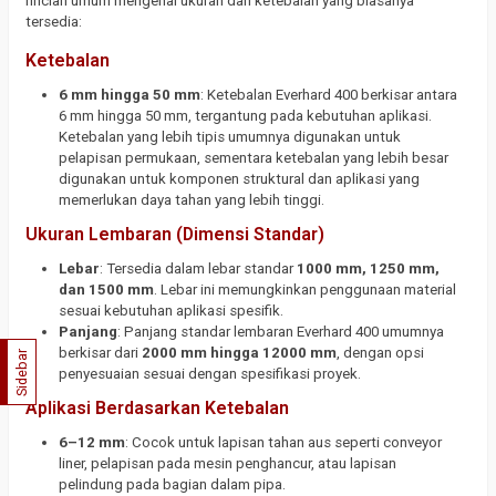
rincian umum mengenai ukuran dan ketebalan yang biasanya
tersedia:
Ketebalan
6 mm hingga 50 mm
: Ketebalan Everhard 400 berkisar antara
6 mm hingga 50 mm, tergantung pada kebutuhan aplikasi.
Ketebalan yang lebih tipis umumnya digunakan untuk
pelapisan permukaan, sementara ketebalan yang lebih besar
digunakan untuk komponen struktural dan aplikasi yang
memerlukan daya tahan yang lebih tinggi.
Ukuran Lembaran (Dimensi Standar)
Lebar
: Tersedia dalam lebar standar
1000 mm, 1250 mm,
dan 1500 mm
. Lebar ini memungkinkan penggunaan material
sesuai kebutuhan aplikasi spesifik.
Panjang
: Panjang standar lembaran Everhard 400 umumnya
berkisar dari
2000 mm hingga 12000 mm
, dengan opsi
Sidebar
penyesuaian sesuai dengan spesifikasi proyek.
Aplikasi Berdasarkan Ketebalan
6–12 mm
: Cocok untuk lapisan tahan aus seperti conveyor
liner, pelapisan pada mesin penghancur, atau lapisan
pelindung pada bagian dalam pipa.