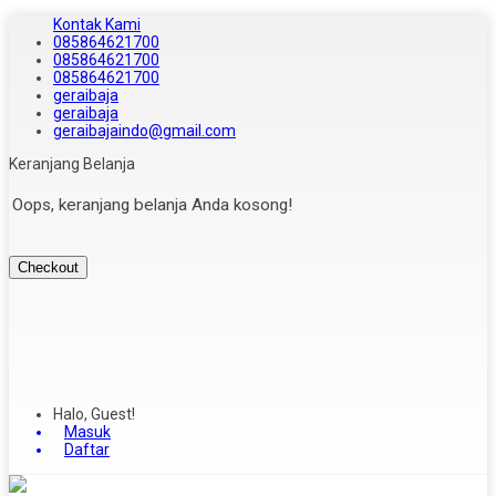
Kontak Kami
085864621700
085864621700
085864621700
geraibaja
geraibaja
geraibajaindo@gmail.com
Keranjang Belanja
Oops, keranjang belanja Anda kosong!
Checkout
Halo, Guest!
Masuk
Daftar