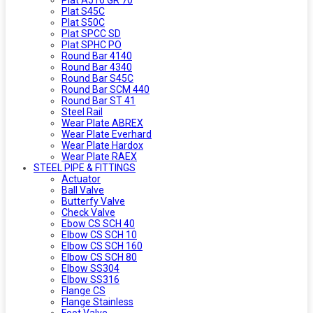
Plat A516 GR 70
Plat S45C
Plat S50C
Plat SPCC SD
Plat SPHC PO
Round Bar 4140
Round Bar 4340
Round Bar S45C
Round Bar SCM 440
Round Bar ST 41
Steel Rail
Wear Plate ABREX
Wear Plate Everhard
Wear Plate Hardox
Wear Plate RAEX
STEEL PIPE & FITTINGS
Actuator
Ball Valve
Butterfy Valve
Check Valve
Ebow CS SCH 40
Elbow CS SCH 10
Elbow CS SCH 160
Elbow CS SCH 80
Elbow SS304
Elbow SS316
Flange CS
Flange Stainless