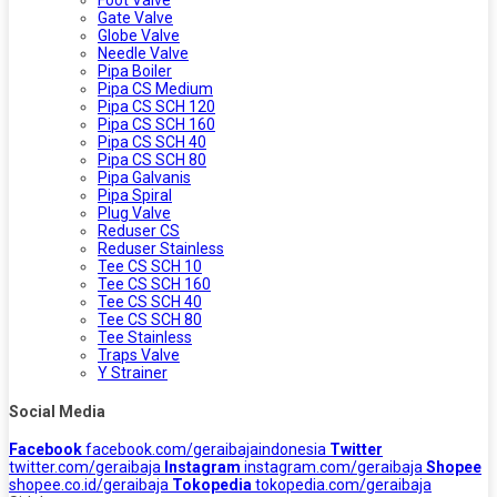
Foot Valve
Gate Valve
Globe Valve
Needle Valve
Pipa Boiler
Pipa CS Medium
Pipa CS SCH 120
Pipa CS SCH 160
Pipa CS SCH 40
Pipa CS SCH 80
Pipa Galvanis
Pipa Spiral
Plug Valve
Reduser CS
Reduser Stainless
Tee CS SCH 10
Tee CS SCH 160
Tee CS SCH 40
Tee CS SCH 80
Tee Stainless
Traps Valve
Y Strainer
Social Media
Facebook
facebook.com/geraibajaindonesia
Twitter
twitter.com/geraibaja
Instagram
instagram.com/geraibaja
Shopee
shopee.co.id/geraibaja
Tokopedia
tokopedia.com/geraibaja