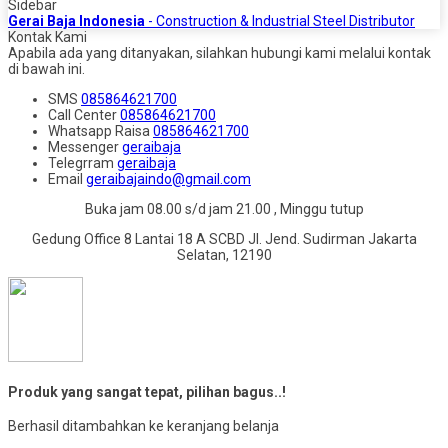
Sidebar
Gerai Baja Indonesia
- Construction & Industrial Steel Distributor
Kontak Kami
Apabila ada yang ditanyakan, silahkan hubungi kami melalui kontak
di bawah ini.
SMS
085864621700
Call Center
085864621700
Whatsapp
Raisa
085864621700
Messenger
geraibaja
Telegrram
geraibaja
Email
geraibajaindo@gmail.com
Buka jam 08.00 s/d jam 21.00 , Minggu tutup
Gedung Office 8 Lantai 18 A SCBD Jl. Jend. Sudirman Jakarta
Selatan, 12190
Produk yang sangat tepat, pilihan bagus..!
Berhasil ditambahkan ke keranjang belanja