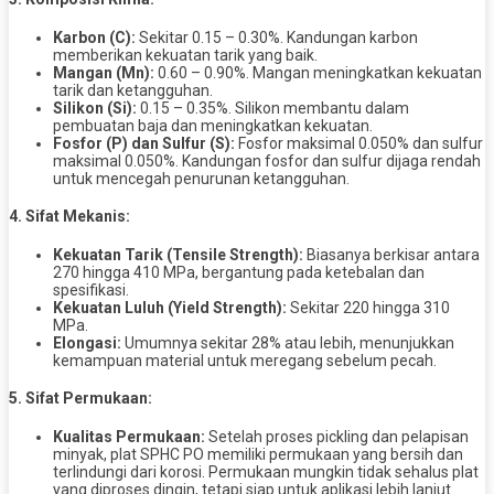
Karbon (C):
Sekitar 0.15 – 0.30%. Kandungan karbon
memberikan kekuatan tarik yang baik.
Mangan (Mn):
0.60 – 0.90%. Mangan meningkatkan kekuatan
tarik dan ketangguhan.
Silikon (Si):
0.15 – 0.35%. Silikon membantu dalam
pembuatan baja dan meningkatkan kekuatan.
Fosfor (P) dan Sulfur (S):
Fosfor maksimal 0.050% dan sulfur
maksimal 0.050%. Kandungan fosfor dan sulfur dijaga rendah
untuk mencegah penurunan ketangguhan.
4. Sifat Mekanis:
Kekuatan Tarik (Tensile Strength):
Biasanya berkisar antara
270 hingga 410 MPa, bergantung pada ketebalan dan
spesifikasi.
Kekuatan Luluh (Yield Strength):
Sekitar 220 hingga 310
MPa.
Elongasi:
Umumnya sekitar 28% atau lebih, menunjukkan
kemampuan material untuk meregang sebelum pecah.
5. Sifat Permukaan:
Kualitas Permukaan:
Setelah proses pickling dan pelapisan
minyak, plat SPHC PO memiliki permukaan yang bersih dan
terlindungi dari korosi. Permukaan mungkin tidak sehalus plat
yang diproses dingin, tetapi siap untuk aplikasi lebih lanjut.