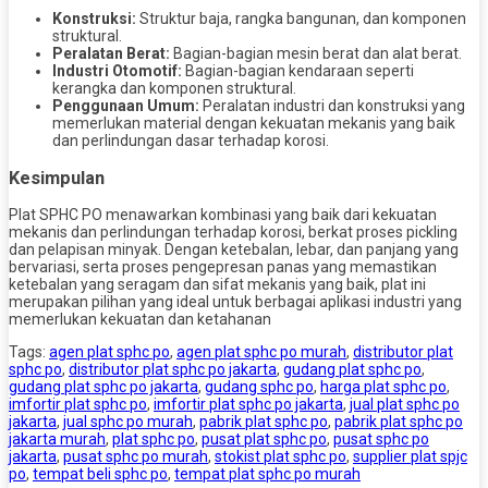
Konstruksi:
Struktur baja, rangka bangunan, dan komponen
struktural.
Peralatan Berat:
Bagian-bagian mesin berat dan alat berat.
Industri Otomotif:
Bagian-bagian kendaraan seperti
kerangka dan komponen struktural.
Penggunaan Umum:
Peralatan industri dan konstruksi yang
memerlukan material dengan kekuatan mekanis yang baik
dan perlindungan dasar terhadap korosi.
Kesimpulan
Plat SPHC PO menawarkan kombinasi yang baik dari kekuatan
mekanis dan perlindungan terhadap korosi, berkat proses pickling
dan pelapisan minyak. Dengan ketebalan, lebar, dan panjang yang
bervariasi, serta proses pengepresan panas yang memastikan
ketebalan yang seragam dan sifat mekanis yang baik, plat ini
merupakan pilihan yang ideal untuk berbagai aplikasi industri yang
memerlukan kekuatan dan ketahanan
Tags:
agen plat sphc po
,
agen plat sphc po murah
,
distributor plat
sphc po
,
distributor plat sphc po jakarta
,
gudang plat sphc po
,
gudang plat sphc po jakarta
,
gudang sphc po
,
harga plat sphc po
,
imfortir plat sphc po
,
imfortir plat sphc po jakarta
,
jual plat sphc po
jakarta
,
jual sphc po murah
,
pabrik plat sphc po
,
pabrik plat sphc po
jakarta murah
,
plat sphc po
,
pusat plat sphc po
,
pusat sphc po
jakarta
,
pusat sphc po murah
,
stokist plat sphc po
,
supplier plat spjc
po
,
tempat beli sphc po
,
tempat plat sphc po murah