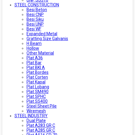
UNP SS316
STEEL CONSTRUCTION
Besi Beton
Besi CNP
Besi Siku
Besi UNP
Besi WF
Expanded Metal
Gratting Size Galvanis
H Beam
Hollow
Other Material
Plat A36
Plat Bar
Plat BKI A
Plat Bordes
Plat Corten
Plat Kapal
Plat Lobang
Plat SM490
Plat SPHC
Plat SS400
Steel Sheet Pile
Wiremesh
STEEL INDUSTRY
Dual Plate
Plat A283 GR C
Plat A285 GR C