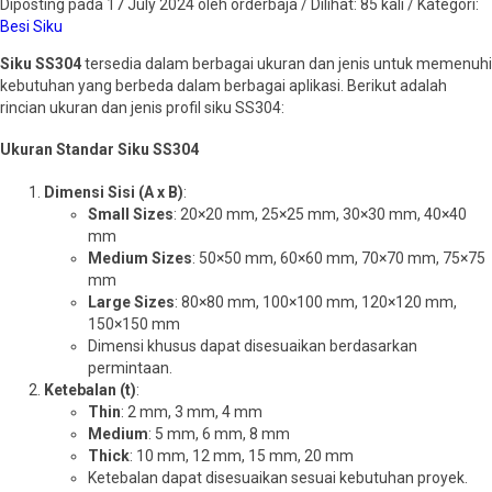
Diposting pada 17 July 2024 oleh orderbaja / Dilihat: 85 kali / Kategori:
Besi Siku
Siku SS304
tersedia dalam berbagai ukuran dan jenis untuk memenuhi
kebutuhan yang berbeda dalam berbagai aplikasi. Berikut adalah
rincian ukuran dan jenis profil siku SS304:
Ukuran Standar Siku SS304
Dimensi Sisi (A x B)
:
Small Sizes
: 20×20 mm, 25×25 mm, 30×30 mm, 40×40
mm
Medium Sizes
: 50×50 mm, 60×60 mm, 70×70 mm, 75×75
mm
Large Sizes
: 80×80 mm, 100×100 mm, 120×120 mm,
150×150 mm
Dimensi khusus dapat disesuaikan berdasarkan
permintaan.
Ketebalan (t)
:
Thin
: 2 mm, 3 mm, 4 mm
Medium
: 5 mm, 6 mm, 8 mm
Thick
: 10 mm, 12 mm, 15 mm, 20 mm
Ketebalan dapat disesuaikan sesuai kebutuhan proyek.