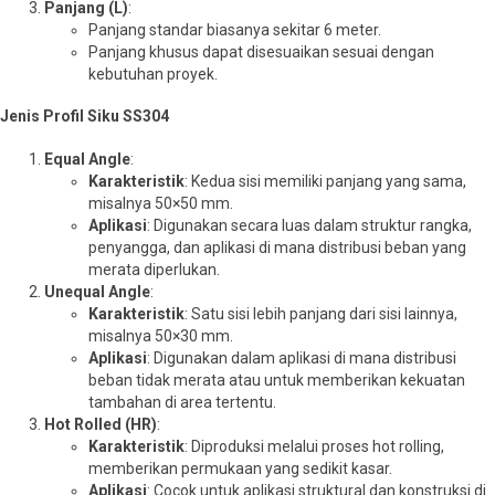
Panjang (L)
:
Panjang standar biasanya sekitar 6 meter.
Panjang khusus dapat disesuaikan sesuai dengan
kebutuhan proyek.
Jenis Profil Siku SS304
Equal Angle
:
Karakteristik
: Kedua sisi memiliki panjang yang sama,
misalnya 50×50 mm.
Aplikasi
: Digunakan secara luas dalam struktur rangka,
penyangga, dan aplikasi di mana distribusi beban yang
merata diperlukan.
Unequal Angle
:
Karakteristik
: Satu sisi lebih panjang dari sisi lainnya,
misalnya 50×30 mm.
Aplikasi
: Digunakan dalam aplikasi di mana distribusi
beban tidak merata atau untuk memberikan kekuatan
tambahan di area tertentu.
Hot Rolled (HR)
:
Karakteristik
: Diproduksi melalui proses hot rolling,
memberikan permukaan yang sedikit kasar.
Aplikasi
: Cocok untuk aplikasi struktural dan konstruksi di