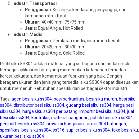
Industri Transportasi
:
Penggunaan
: Kerangka kendaraan, penyangga, dan
komponen struktural.
Ukuran
: 40×40 mm, 75×75 mm
Jenis
: Equal Angle, Hot Rolled
Industri Medis
:
Penggunaan
: Peralatan medis, instrumen bedah.
Ukuran
: 20×20 mm, 30×30 mm
Jenis
: Equal Angle, Cold Rolled
Profil siku SS304 adalah material yang serbaguna dan andal untuk
berbagai aplikasi industri yang memerlukan ketahanan terhadap
korosi, kekuatan, dan kemampuan fabrikasi yang baik. Dengan
beragam ukuran dan jenis yang tersedia, siku SS304 dapat disesuaikan
untuk memenuhi kebutuhan spesifik dari berbagai sektor industri
Tags:
agen besi siku ss304
,
besi berkualitas
,
besi siku murah
,
besi siku
ss304
,
distributor besi siku ss304
,
gudang besi siku ss304
,
harga besi
siku ss304
,
harga siku ss304 per batang
,
importir besi siku ss304
,
jual
besi siku ss304
,
kontruksi
,
material bangunan
,
pabrik besi siku ss304
,
penjual besi siku ss304
,
proyeksi bangunan
,
siku ss304 batangan
,
spesifikasi besi siku ss304
,
ss316
,
suplier besi siku ss304
,
toko besi siku
,
ukuran besi siku ss304