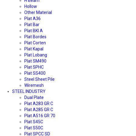
H Beam
Hollow
Other Material
Plat A36
Plat Bar
Plat BKI A
Plat Bordes
Plat Corten
Plat Kapal
Plat Lobang
Plat SM490
Plat SPHC
Plat SS400
Steel Sheet Pile
Wiremesh
STEEL INDUSTRY
Dual Plate
Plat A283 GR C
Plat A285 GR C
Plat A516 GR 70
Plat S45C
Plat S50C
Plat SPCC SD