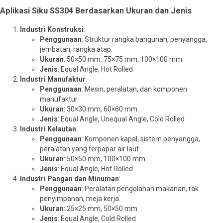
Aplikasi Siku SS304 Berdasarkan Ukuran dan Jenis
Industri Konstruksi
:
Penggunaan
: Struktur rangka bangunan, penyangga,
jembatan, rangka atap.
Ukuran
: 50×50 mm, 75×75 mm, 100×100 mm
Jenis
: Equal Angle, Hot Rolled
Industri Manufaktur
:
Penggunaan
: Mesin, peralatan, dan komponen
manufaktur.
Ukuran
: 30×30 mm, 60×60 mm
Jenis
: Equal Angle, Unequal Angle, Cold Rolled
Industri Kelautan
:
Penggunaan
: Komponen kapal, sistem penyangga,
peralatan yang terpapar air laut.
Ukuran
: 50×50 mm, 100×100 mm
Jenis
: Equal Angle, Hot Rolled
Industri Pangan dan Minuman
:
Penggunaan
: Peralatan pengolahan makanan, rak
penyimpanan, meja kerja.
Ukuran
: 25×25 mm, 50×50 mm
Jenis
: Equal Angle, Cold Rolled