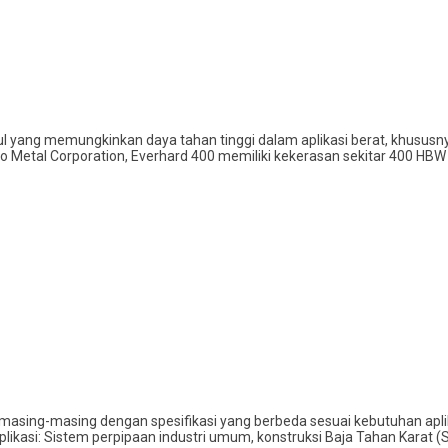
gul yang memungkinkan daya tahan tinggi dalam aplikasi berat, khusu
 Metal Corporation, Everhard 400 memiliki kekerasan sekitar 400 HBW d
l, masing-masing dengan spesifikasi yang berbeda sesuai kebutuhan apli
ikasi: Sistem perpipaan industri umum, konstruksi Baja Tahan Karat (