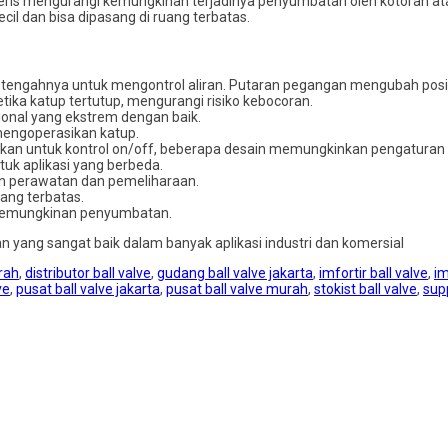
feris mengurangi kemungkinan terjadinya penyumbatan oleh kotoran atau
kecil dan bisa dipasang di ruang terbatas.
 tengahnya untuk mengontrol aliran. Putaran pegangan mengubah posi
etika katup tertutup, mengurangi risiko kebocoran.
ional yang ekstrem dengan baik.
mengoperasikan katup.
an untuk kontrol on/off, beberapa desain memungkinkan pengaturan a
tuk aplikasi yang berbeda.
n perawatan dan pemeliharaan.
ang terbatas.
 kemungkinan penyumbatan.
an yang sangat baik dalam banyak aplikasi industri dan komersial
rah
,
distributor ball valve
,
gudang ball valve jakarta
,
imfortir ball valve
,
im
ve
,
pusat ball valve jakarta
,
pusat ball valve murah
,
stokist ball valve
,
supp