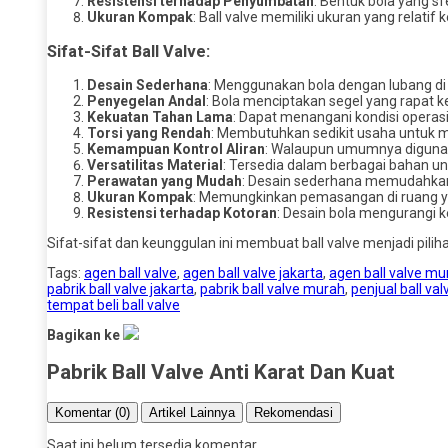
Resistensi terhadap Penyumbatan
: Bentuk bola yang s
Ukuran Kompak
: Ball valve memiliki ukuran yang relatif 
Sifat-Sifat Ball Valve:
Desain Sederhana
: Menggunakan bola dengan lubang di
Penyegelan Andal
: Bola menciptakan segel yang rapat k
Kekuatan Tahan Lama
: Dapat menangani kondisi operas
Torsi yang Rendah
: Membutuhkan sedikit usaha untuk 
Kemampuan Kontrol Aliran
: Walaupun umumnya digunak
Versatilitas Material
: Tersedia dalam berbagai bahan un
Perawatan yang Mudah
: Desain sederhana memudahka
Ukuran Kompak
: Memungkinkan pemasangan di ruang y
Resistensi terhadap Kotoran
: Desain bola mengurangi
Sifat-sifat dan keunggulan ini membuat ball valve menjadi pilih
Tags:
agen ball valve
,
agen ball valve jakarta
,
agen ball valve mu
pabrik ball valve jakarta
,
pabrik ball valve murah
,
penjual ball val
tempat beli ball valve
Bagikan ke
Pabrik Ball Valve Anti Karat Dan Kuat
Komentar (0)
Artikel Lainnya
Rekomendasi
Saat ini belum tersedia komentar.