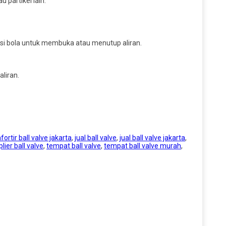
 partikel lain.
si bola untuk membuka atau menutup aliran.
liran.
fortir ball valve jakarta
,
jual ball valve
,
jual ball valve jakarta
,
lier ball valve
,
tempat ball valve
,
tempat ball valve murah
,