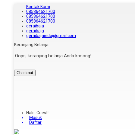
Kontak Kami
085864621700
085864621700
085864621700
geraibaja
geraibaja
geraibajaindo@gmail.com
Keranjang Belanja
Oops, keranjang belanja Anda kosong!
Checkout
Halo, Guest!
Masuk
Daftar