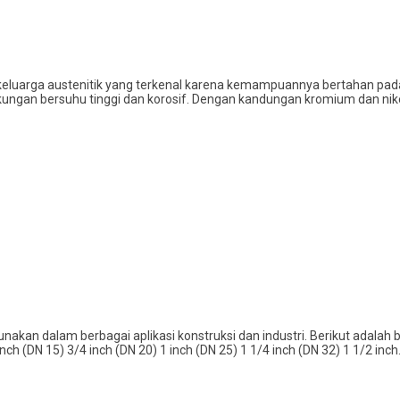
ari keluarga austenitik yang terkenal karena kemampuannya bertahan pad
gkungan bersuhu tinggi dan korosif. Dengan kandungan kromium dan nike
gunakan dalam berbagai aplikasi konstruksi dan industri. Berikut adal
h (DN 15) 3/4 inch (DN 20) 1 inch (DN 25) 1 1/4 inch (DN 32) 1 1/2 inc