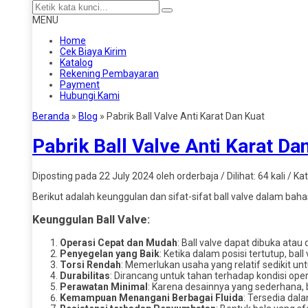
MENU
Home
Cek Biaya Kirim
Katalog
Rekening Pembayaran
Payment
Hubungi Kami
Beranda
»
Blog
»
Pabrik Ball Valve Anti Karat Dan Kuat
Pabrik Ball Valve Anti Karat Da
Diposting pada 22 July 2024 oleh orderbaja / Dilihat: 64 kali / Ka
Berikut adalah keunggulan dan sifat-sifat ball valve dalam baha
Keunggulan Ball Valve:
Operasi Cepat dan Mudah
: Ball valve dapat dibuka at
Penyegelan yang Baik
: Ketika dalam posisi tertutup, ba
Torsi Rendah
: Memerlukan usaha yang relatif sedikit u
Durabilitas
: Dirancang untuk tahan terhadap kondisi ope
Perawatan Minimal
: Karena desainnya yang sederhana, 
Kemampuan Menangani Berbagai Fluida
: Tersedia dal