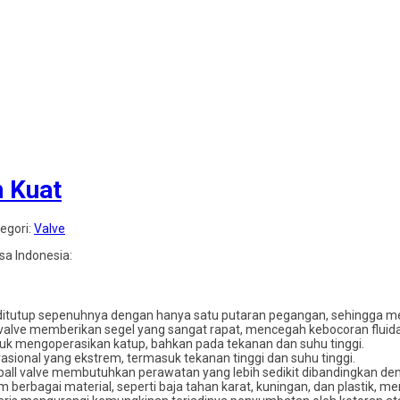
n Kuat
tegori:
Valve
sa Indonesia:
au ditutup sepenuhnya dengan hanya satu putaran pegangan, sehingga m
ll valve memberikan segel yang sangat rapat, mencegah kebocoran fluida
ntuk mengoperasikan katup, bahkan pada tekanan dan suhu tinggi.
rasional yang ekstrem, termasuk tekanan tinggi dan suhu tinggi.
ball valve membutuhkan perawatan yang lebih sedikit dibandingkan deng
am berbagai material, seperti baja tahan karat, kuningan, dan plastik, m