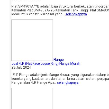
Plat SM490YA/YB adalah baja struktural berkekuatan tinggi dari
Kekuatan Plat SM490YA/YB Kekuatan Tarik Tinggi: Plat SM490
ideal untuk konstruksi besar yang…
selengkapnya
Flange
Jual FLR (Flat Face Loose Ring) Flange Murah
23 July 2024
FLR Flange adalah jenis flange khusus yang digunakan dalam be
koneksi yang kuat, aman, dan tahan lama dalam sistem perpipaan.
Pengenalan FLR Flange Apa…
selengkapnya