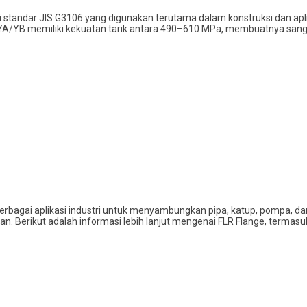
 standar JIS G3106 yang digunakan terutama dalam konstruksi dan aplika
YA/YB memiliki kekuatan tarik antara 490–610 MPa, membuatnya sanga
rbagai aplikasi industri untuk menyambungkan pipa, katup, pompa, dan
 Berikut adalah informasi lebih lanjut mengenai FLR Flange, termasuk p