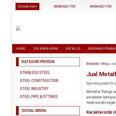
Kontak Kami
085864621700
085864621700
HOME
CEK BIAYA KIRIM
KATALOG
REKENING PEMBA
KATEGORI PRODUK
Beranda
»
Blog
»
Ju
STAINLESS STEEL
Jual Metal
Pipa SS304
STEEL CONSTRUCTION
Diposting pada 23 Ju
Pipa SS310
Besi Beton
STEEL INDUSTRY
Metalfar Flange 
Pipa SS316
Besi CNP
Dual Plate
STEEL PIPE & FITTINGS
peralatan lainnya
Plat 3CR12
Besi Siku
telah berdiri sej
Plat A283 GR C
Actuator
Plat Bordes SS304
Besi UNP
SOCIAL MEDIA
Plat A285 GR C
Ball Valve
Karakteristik 