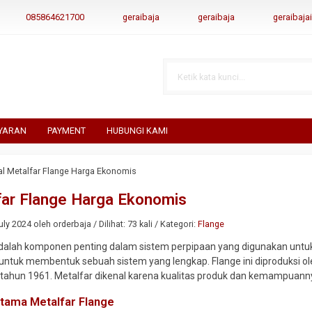
085864621700
geraibaja
geraibaja
geraibaj
YARAN
PAYMENT
HUBUNGI KAMI
al Metalfar Flange Harga Ekonomis
far Flange Harga Ekonomis
ly 2024 oleh orderbaja / Dilihat: 73 kali / Kategori:
Flange
adalah komponen penting dalam sistem perpipaan yang digunakan untuk
 untuk membentuk sebuah sistem yang lengkap. Flange ini diproduksi ole
ak tahun 1961. Metalfar dikenal karena kualitas produk dan kemampuan
Utama Metalfar Flange