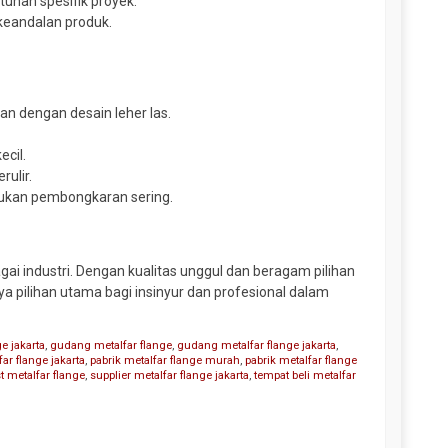
tuhan spesifik proyek.
keandalan produk.
n dengan desain leher las.
ecil.
ulir.
lukan pembongkaran sering.
i industri. Dengan kualitas unggul dan beragam pilihan
ya pilihan utama bagi insinyur dan profesional dalam
ge jakarta
,
gudang metalfar flange
,
gudang metalfar flange jakarta
,
far flange jakarta
,
pabrik metalfar flange murah
,
pabrik metalfar flange
st metalfar flange
,
supplier metalfar flange jakarta
,
tempat beli metalfar