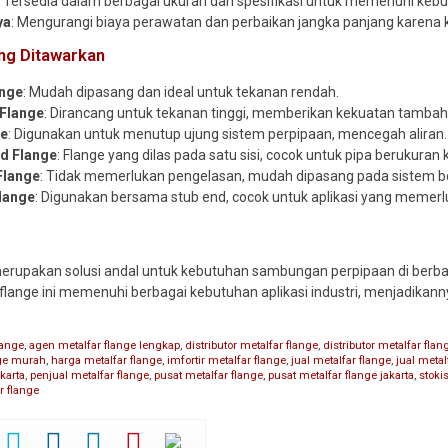
: Tersedia dalam berbagai ukuran dan spesifikasi untuk memenuhi kebu
ya
: Mengurangi biaya perawatan dan perbaikan jangka panjang karena 
ng Ditawarkan
ange
: Mudah dipasang dan ideal untuk tekanan rendah.
Flange
: Dirancang untuk tekanan tinggi, memberikan kekuatan tambaha
ge
: Digunakan untuk menutup ujung sistem perpipaan, mencegah aliran.
d Flange
: Flange yang dilas pada satu sisi, cocok untuk pipa berukuran k
Flange
: Tidak memerlukan pengelasan, mudah dipasang pada sistem ber
Flange
: Digunakan bersama stub end, cocok untuk aplikasi yang memer
erupakan solusi andal untuk kebutuhan sambungan perpipaan di berbaga
, flange ini memenuhi berbagai kebutuhan aplikasi industri, menjadikann
lange
,
agen metalfar flange lengkap
,
distributor metalfar flange
,
distributor metalfar flan
nge murah
,
harga metalfar flange
,
imfortir metalfar flange
,
jual metalfar flange
,
jual metal
akarta
,
penjual metalfar flange
,
pusat metalfar flange
,
pusat metalfar flange jakarta
,
stoki
r flange