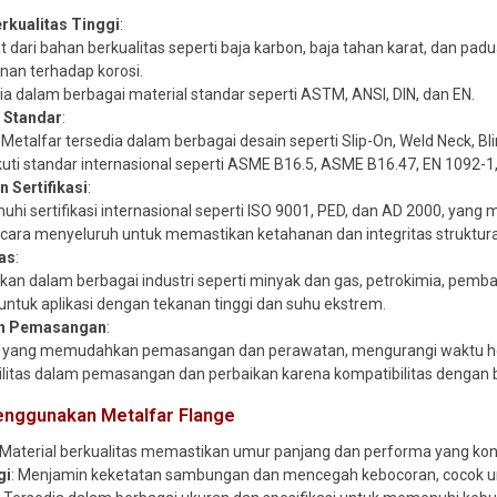
erkualitas Tinggi
:
t dari bahan berkualitas seperti baja karbon, baja tahan karat, dan pa
nan terhadap korosi.
ia dalam berbagai material standar seperti ASTM, ANSI, DIN, dan EN.
 Standar
:
 Metalfar tersedia dalam berbagai desain seperti Slip-On, Weld Neck, Bl
uti standar internasional seperti ASME B16.5, ASME B16.47, EN 1092-1,
n Sertifikasi
:
hi sertifikasi internasional seperti ISO 9001, PED, dan AD 2000, yang 
secara menyeluruh untuk memastikan ketahanan dan integritas struktura
uas
:
kan dalam berbagai industri seperti minyak dan gas, petrokimia, pembang
untuk aplikasi dengan tekanan tinggi dan suhu ekstrem.
n Pemasangan
:
 yang memudahkan pemasangan dan perawatan, mengurangi waktu hen
bilitas dalam pemasangan dan perbaikan karena kompatibilitas dengan 
nggunakan Metalfar Flange
 Material berkualitas memastikan umur panjang dan performa yang kon
gi
: Menjamin keketatan sambungan dan mencegah kebocoran, cocok unt