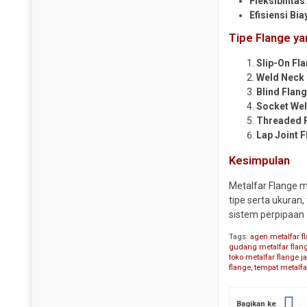
Fleksibilitas
Steel Sheet Pile
Efisiensi Bia
Pipa CS SCH 120
Wiremesh
Tipe Flange ya
Pipa CS SCH 160
Pipa CS SCH 40
Slip-On Fl
Pipa CS SCH 80
Weld Neck 
Blind Flan
Pipa Galvanis
Socket Wel
Pipa Spiral
Threaded 
Lap Joint 
Plug Valve
Reduser CS
Kesimpulan
Reduser Stainless
Metalfar Flange m
Tee CS SCH 10
tipe serta ukuran
sistem perpipaan
Tee CS SCH 160
Tee CS SCH 40
Tags:
agen metalfar f
gudang metalfar fla
Tee CS SCH 80
toko metalfar flange j
flange
,
tempat metalfa
Tee Stainless
Traps Valve
Bagikan ke