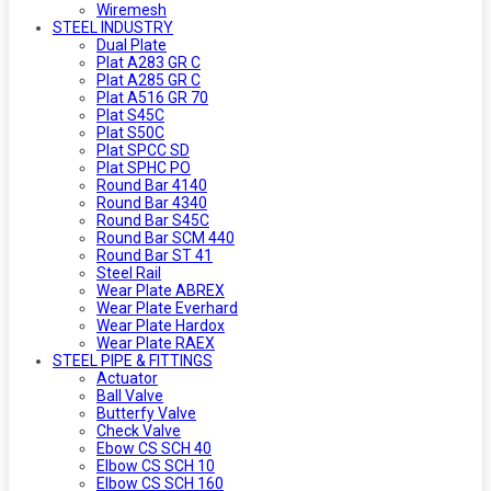
Wiremesh
STEEL INDUSTRY
Dual Plate
Plat A283 GR C
Plat A285 GR C
Plat A516 GR 70
Plat S45C
Plat S50C
Plat SPCC SD
Plat SPHC PO
Round Bar 4140
Round Bar 4340
Round Bar S45C
Round Bar SCM 440
Round Bar ST 41
Steel Rail
Wear Plate ABREX
Wear Plate Everhard
Wear Plate Hardox
Wear Plate RAEX
STEEL PIPE & FITTINGS
Actuator
Ball Valve
Butterfy Valve
Check Valve
Ebow CS SCH 40
Elbow CS SCH 10
Elbow CS SCH 160