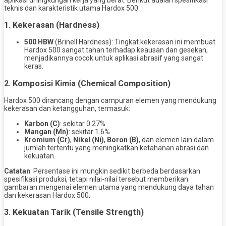
teknis dan karakteristik utama Hardox 500:
1. Kekerasan (Hardness)
500 HBW
(Brinell Hardness): Tingkat kekerasan ini membuat
Hardox 500 sangat tahan terhadap keausan dan gesekan,
menjadikannya cocok untuk aplikasi abrasif yang sangat
keras.
2. Komposisi Kimia (Chemical Composition)
Hardox 500 dirancang dengan campuran elemen yang mendukung
kekerasan dan ketangguhan, termasuk:
Karbon (C)
: sekitar 0.27%
Mangan (Mn)
: sekitar 1.6%
Kromium (Cr)
,
Nikel (Ni)
,
Boron (B)
, dan elemen lain dalam
jumlah tertentu yang meningkatkan ketahanan abrasi dan
kekuatan.
Catatan
: Persentase ini mungkin sedikit berbeda berdasarkan
spesifikasi produksi, tetapi nilai-nilai tersebut memberikan
gambaran mengenai elemen utama yang mendukung daya tahan
dan kekerasan Hardox 500.
3. Kekuatan Tarik (Tensile Strength)