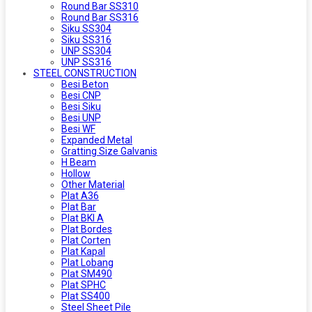
Round Bar SS310
Round Bar SS316
Siku SS304
Siku SS316
UNP SS304
UNP SS316
STEEL CONSTRUCTION
Besi Beton
Besi CNP
Besi Siku
Besi UNP
Besi WF
Expanded Metal
Gratting Size Galvanis
H Beam
Hollow
Other Material
Plat A36
Plat Bar
Plat BKI A
Plat Bordes
Plat Corten
Plat Kapal
Plat Lobang
Plat SM490
Plat SPHC
Plat SS400
Steel Sheet Pile