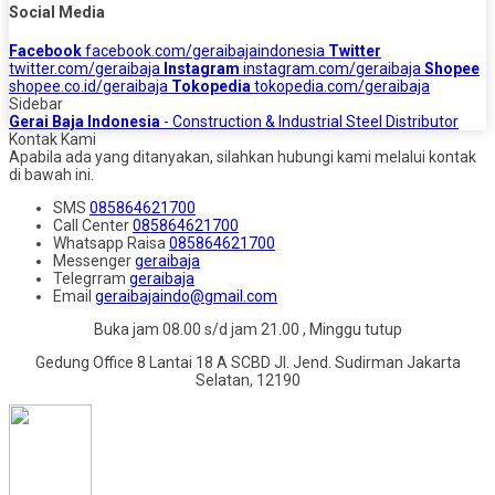
Social Media
Facebook
facebook.com/geraibajaindonesia
Twitter
twitter.com/geraibaja
Instagram
instagram.com/geraibaja
Shopee
shopee.co.id/geraibaja
Tokopedia
tokopedia.com/geraibaja
Sidebar
Gerai Baja Indonesia
- Construction & Industrial Steel Distributor
Kontak Kami
Apabila ada yang ditanyakan, silahkan hubungi kami melalui kontak
di bawah ini.
SMS
085864621700
Call Center
085864621700
Whatsapp
Raisa
085864621700
Messenger
geraibaja
Telegrram
geraibaja
Email
geraibajaindo@gmail.com
Buka jam 08.00 s/d jam 21.00 , Minggu tutup
Gedung Office 8 Lantai 18 A SCBD Jl. Jend. Sudirman Jakarta
Selatan, 12190