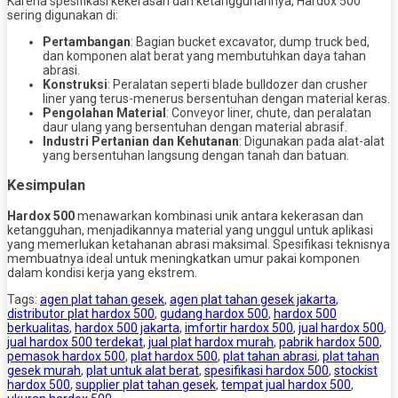
Karena spesifikasi kekerasan dan ketangguhannya, Hardox 500
sering digunakan di:
Pertambangan
: Bagian bucket excavator, dump truck bed,
dan komponen alat berat yang membutuhkan daya tahan
abrasi.
Konstruksi
: Peralatan seperti blade bulldozer dan crusher
liner yang terus-menerus bersentuhan dengan material keras.
Pengolahan Material
: Conveyor liner, chute, dan peralatan
daur ulang yang bersentuhan dengan material abrasif.
Industri Pertanian dan Kehutanan
: Digunakan pada alat-alat
yang bersentuhan langsung dengan tanah dan batuan.
Kesimpulan
Hardox 500
menawarkan kombinasi unik antara kekerasan dan
ketangguhan, menjadikannya material yang unggul untuk aplikasi
yang memerlukan ketahanan abrasi maksimal. Spesifikasi teknisnya
membuatnya ideal untuk meningkatkan umur pakai komponen
dalam kondisi kerja yang ekstrem.
Tags:
agen plat tahan gesek
,
agen plat tahan gesek jakarta
,
distributor plat hardox 500
,
gudang hardox 500
,
hardox 500
berkualitas
,
hardox 500 jakarta
,
imfortir hardox 500
,
jual hardox 500
,
jual hardox 500 terdekat
,
jual plat hardox murah
,
pabrik hardox 500
,
pemasok hardox 500
,
plat hardox 500
,
plat tahan abrasi
,
plat tahan
gesek murah
,
plat untuk alat berat
,
spesifikasi hardox 500
,
stockist
hardox 500
,
supplier plat tahan gesek
,
tempat jual hardox 500
,