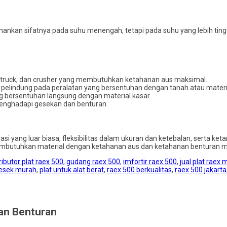
ankan sifatnya pada suhu menengah, tetapi pada suhu yang lebih ting
:
p truck, dan crusher yang membutuhkan ketahanan aus maksimal.
dan pelindung pada peralatan yang bersentuhan dengan tanah atau materia
ang bersentuhan langsung dengan material kasar.
 menghadapi gesekan dan benturan.
i yang luar biasa, fleksibilitas dalam ukuran dan ketebalan, serta keta
membutuhkan material dengan ketahanan aus dan ketahanan benturan m
ributor plat raex 500
,
gudang raex 500
,
imfortir raex 500
,
jual plat raex
gesek murah
,
plat untuk alat berat
,
raex 500 berkualitas
,
raex 500 jakarta
han Benturan