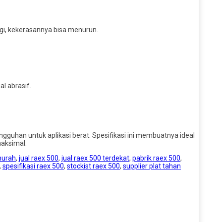
gi, kekerasannya bisa menurun.
l abrasif.
ngguhan untuk aplikasi berat. Spesifikasi ini membuatnya ideal
aksimal.
 murah
,
jual raex 500
,
jual raex 500 terdekat
,
pabrik raex 500
,
,
spesifikasi raex 500
,
stockist raex 500
,
supplier plat tahan