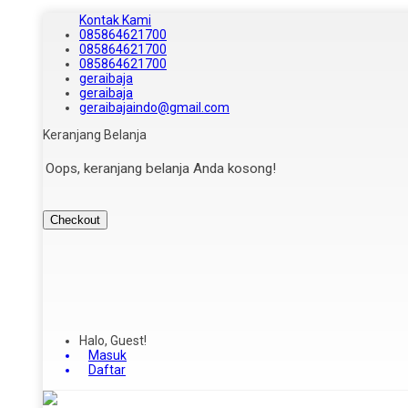
Kontak Kami
085864621700
085864621700
085864621700
geraibaja
geraibaja
geraibajaindo@gmail.com
Keranjang Belanja
Oops, keranjang belanja Anda kosong!
Checkout
Halo, Guest!
Masuk
Daftar