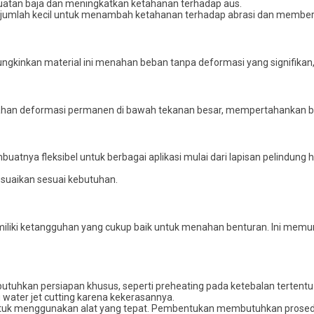
atan baja dan meningkatkan ketahanan terhadap aus.
 jumlah kecil untuk menambah ketahanan terhadap abrasi dan memberik
ungkinkan material ini menahan beban tanpa deformasi yang signifikan
nahan deformasi permanen di bawah tekanan besar, mempertahankan b
buatnya fleksibel untuk berbagai aplikasi mulai dari lapisan pelindung 
esuaikan sesuai kebutuhan.
iliki ketangguhan yang cukup baik untuk menahan benturan. Ini memun
butuhkan persiapan khusus, seperti preheating pada ketebalan tertent
u water jet cutting karena kekerasannya.
entuk menggunakan alat yang tepat. Pembentukan membutuhkan prosedur