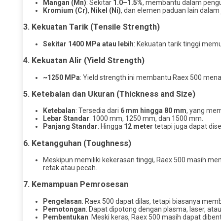
Mangan (Mn)
: Sekitar
1.0–1.5%
, membantu dalam pengu
Kromium (Cr)
,
Nikel (Ni)
, dan elemen paduan lain dalam
3. Kekuatan Tarik (Tensile Strength)
Sekitar 1400 MPa atau lebih
: Kekuatan tarik tinggi mem
4. Kekuatan Alir (Yield Strength)
~1250 MPa
: Yield strength ini membantu Raex 500 me
5. Ketebalan dan Ukuran (Thickness and Size)
Ketebalan
: Tersedia dari
6 mm hingga 80 mm
, yang mem
Lebar Standar
: 1000 mm, 1250 mm, dan 1500 mm.
Panjang Standar
: Hingga
12 meter
tetapi juga dapat dis
6. Ketangguhan (Toughness)
Meskipun memiliki kekerasan tinggi, Raex 500 masih mem
retak atau pecah.
7. Kemampuan Pemrosesan
Pengelasan
: Raex 500 dapat dilas, tetapi biasanya mem
Pemotongan
: Dapat dipotong dengan plasma, laser, ata
Pembentukan
: Meski keras, Raex 500 masih dapat dib