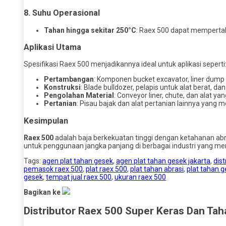
8. Suhu Operasional
Tahan hingga sekitar 250°C
: Raex 500 dapat mempertah
Aplikasi Utama
Spesifikasi Raex 500 menjadikannya ideal untuk aplikasi seperti
Pertambangan
: Komponen bucket excavator, liner dum
Konstruksi
: Blade bulldozer, pelapis untuk alat berat, 
Pengolahan Material
: Conveyor liner, chute, dan alat y
Pertanian
: Pisau bajak dan alat pertanian lainnya yang
Kesimpulan
Raex 500
adalah baja berkekuatan tinggi dengan ketahanan abras
untuk penggunaan jangka panjang di berbagai industri yang 
Tags:
agen plat tahan gesek
,
agen plat tahan gesek jakarta
,
dist
pemasok raex 500
,
plat raex 500
,
plat tahan abrasi
,
plat tahan 
gesek
,
tempat jual raex 500
,
ukuran raex 500
Bagikan ke
Distributor Raex 500 Super Keras Dan Ta