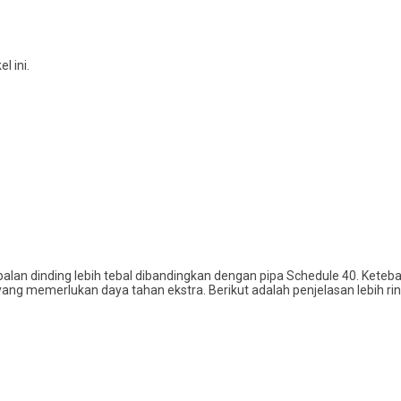
 ini.
ebalan dinding lebih tebal dibandingkan dengan pipa Schedule 40. Keteb
i yang memerlukan daya tahan ekstra. Berikut adalah penjelasan lebih ri