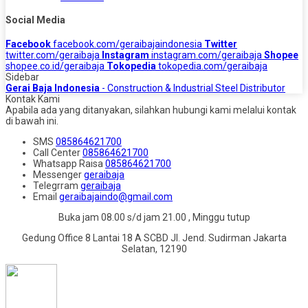
Social Media
Facebook
facebook.com/geraibajaindonesia
Twitter
twitter.com/geraibaja
Instagram
instagram.com/geraibaja
Shopee
shopee.co.id/geraibaja
Tokopedia
tokopedia.com/geraibaja
Sidebar
Gerai Baja Indonesia
- Construction & Industrial Steel Distributor
Kontak Kami
Apabila ada yang ditanyakan, silahkan hubungi kami melalui kontak
di bawah ini.
SMS
085864621700
Call Center
085864621700
Whatsapp
Raisa
085864621700
Messenger
geraibaja
Telegrram
geraibaja
Email
geraibajaindo@gmail.com
Buka jam 08.00 s/d jam 21.00 , Minggu tutup
Gedung Office 8 Lantai 18 A SCBD Jl. Jend. Sudirman Jakarta
Selatan, 12190