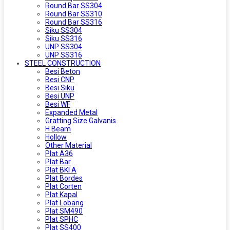
Round Bar SS304
Round Bar SS310
Round Bar SS316
Siku SS304
Siku SS316
UNP SS304
UNP SS316
STEEL CONSTRUCTION
Besi Beton
Besi CNP
Besi Siku
Besi UNP
Besi WF
Expanded Metal
Gratting Size Galvanis
H Beam
Hollow
Other Material
Plat A36
Plat Bar
Plat BKI A
Plat Bordes
Plat Corten
Plat Kapal
Plat Lobang
Plat SM490
Plat SPHC
Plat SS400