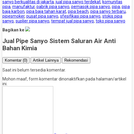
sanyo berkualitas di jakarta
,
jual pipa sanyo terdekat
,
komunitas
pipa
,
manufaktur
,
pabrik pipa sanyo
,
pemasok pipa sanyo
,
pipa
,
pipa
baja karbon
,
pipa baja tahan karat
,
pipa beach
,
pipa sanyo terbaru
,
pipesmoker
,
pusat pipa sanyo
,
sfesifikasi pipa sanyo
,
stokis pipa
sanyo
,
suplier pipa sanyo
,
tempat jual pipa sanyo
,
toko pipa sanyo
Bagikan ke
Jual Pipe Sanyo Sistem Saluran Air Anti
Bahan Kimia
Komentar (0)
Artikel Lainnya
Rekomendasi
Saat ini belum tersedia komentar.
Mohon maaf, form komentar dinonaktifkan pada halaman/artikel
ini.