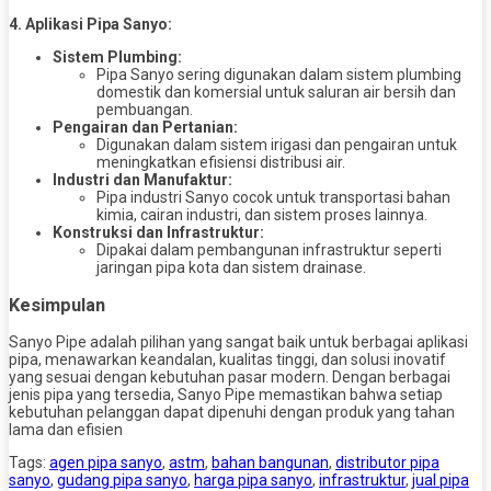
4. Aplikasi Pipa Sanyo:
Sistem Plumbing:
Pipa Sanyo sering digunakan dalam sistem plumbing
domestik dan komersial untuk saluran air bersih dan
pembuangan.
Pengairan dan Pertanian:
Digunakan dalam sistem irigasi dan pengairan untuk
meningkatkan efisiensi distribusi air.
Industri dan Manufaktur:
Pipa industri Sanyo cocok untuk transportasi bahan
kimia, cairan industri, dan sistem proses lainnya.
Konstruksi dan Infrastruktur:
Dipakai dalam pembangunan infrastruktur seperti
jaringan pipa kota dan sistem drainase.
Kesimpulan
Sanyo Pipe adalah pilihan yang sangat baik untuk berbagai aplikasi
pipa, menawarkan keandalan, kualitas tinggi, dan solusi inovatif
yang sesuai dengan kebutuhan pasar modern. Dengan berbagai
jenis pipa yang tersedia, Sanyo Pipe memastikan bahwa setiap
kebutuhan pelanggan dapat dipenuhi dengan produk yang tahan
lama dan efisien
Tags:
agen pipa sanyo
,
astm
,
bahan bangunan
,
distributor pipa
sanyo
,
gudang pipa sanyo
,
harga pipa sanyo
,
infrastruktur
,
jual pipa