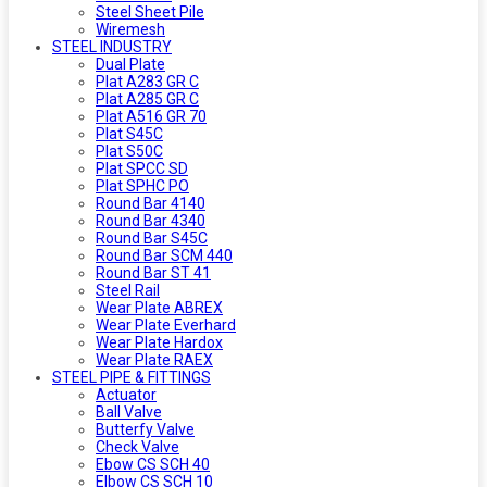
Steel Sheet Pile
Wiremesh
STEEL INDUSTRY
Dual Plate
Plat A283 GR C
Plat A285 GR C
Plat A516 GR 70
Plat S45C
Plat S50C
Plat SPCC SD
Plat SPHC PO
Round Bar 4140
Round Bar 4340
Round Bar S45C
Round Bar SCM 440
Round Bar ST 41
Steel Rail
Wear Plate ABREX
Wear Plate Everhard
Wear Plate Hardox
Wear Plate RAEX
STEEL PIPE & FITTINGS
Actuator
Ball Valve
Butterfy Valve
Check Valve
Ebow CS SCH 40
Elbow CS SCH 10