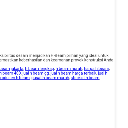
ksibilitas desain menjadikan H-Beam pilihan yang ideal untuk
 memastikan keberhasilan dan keamanan proyek konstruksi Anda
 beam jakarta
,
h beam lengkap
,
h beam murah
,
harga h beam
,
 h beam 400
,
jual h beam gg
,
jual h beam harga terbaik
,
jual h
produsen h beam
,
pusat h beam murah
,
stockist h beam
,