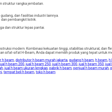
 struktur rangka jembatan.
dang, dan fasilitas industri lainnya.
 dan pembangkit listrik.
 dan struktur lepas pantai.
ruksi modern. Kombinasi kekuatan tinggi, stabilitas struktural, dan fle
 dan sifat-sifat H-Beam, Anda dapat memilih produk yang tepat untuk
or h beam
,
distributor h beam murah jakarta
,
gudang h beam
,
h beam
,
h
jual h beam 200
,
jual h beam 250
,
jual h beam 300
,
jual h beam 350
,
jual
ah
,
jual h beam ukuran lengkap
,
pabrik h beam
,
penjual h beam murah
,
ni
,
tempat beli h beam
,
toko h beam