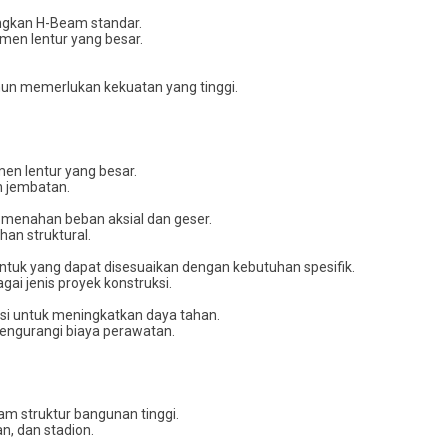
dingkan H-Beam standar.
en lentur yang besar.
mun memerlukan kekuatan yang tinggi.
n lentur yang besar.
n jembatan.
m menahan beban aksial dan geser.
han struktural.
ntuk yang dapat disesuaikan dengan kebutuhan spesifik.
i jenis proyek konstruksi.
rosi untuk meningkatkan daya tahan.
ngurangi biaya perawatan.
am struktur bangunan tinggi.
n, dan stadion.