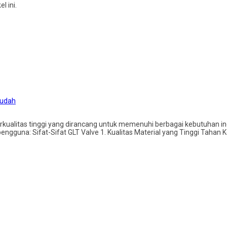
 ini.
Mudah
rkualitas tinggi yang dirancang untuk memenuhi berbagai kebutuhan indu
pengguna: Sifat-Sifat GLT Valve 1. Kualitas Material yang Tinggi Tahan 