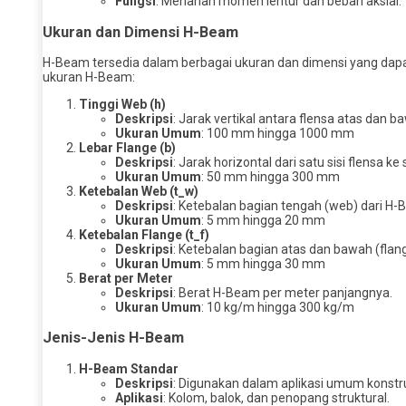
Fungsi
: Menahan momen lentur dan beban aksial.
Ukuran dan Dimensi H-Beam
H-Beam tersedia dalam berbagai ukuran dan dimensi yang dapa
ukuran H-Beam:
Tinggi Web (h)
Deskripsi
: Jarak vertikal antara flensa atas dan b
Ukuran Umum
: 100 mm hingga 1000 mm
Lebar Flange (b)
Deskripsi
: Jarak horizontal dari satu sisi flensa ke s
Ukuran Umum
: 50 mm hingga 300 mm
Ketebalan Web (t_w)
Deskripsi
: Ketebalan bagian tengah (web) dari H-
Ukuran Umum
: 5 mm hingga 20 mm
Ketebalan Flange (t_f)
Deskripsi
: Ketebalan bagian atas dan bawah (flan
Ukuran Umum
: 5 mm hingga 30 mm
Berat per Meter
Deskripsi
: Berat H-Beam per meter panjangnya.
Ukuran Umum
: 10 kg/m hingga 300 kg/m
Jenis-Jenis H-Beam
H-Beam Standar
Deskripsi
: Digunakan dalam aplikasi umum konstr
Aplikasi
: Kolom, balok, dan penopang struktural.