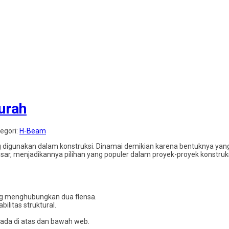
urah
tegori:
H-Beam
ring digunakan dalam konstruksi. Dinamai demikian karena bentuknya y
, menjadikannya pilihan yang populer dalam proyek-proyek konstruks
ang menghubungkan dua flensa.
litas struktural.
rada di atas dan bawah web.