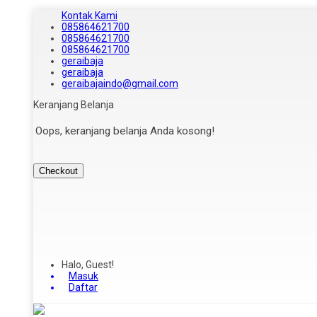
Kontak Kami
085864621700
085864621700
085864621700
geraibaja
geraibaja
geraibajaindo@gmail.com
Keranjang Belanja
Oops, keranjang belanja Anda kosong!
Checkout
Halo, Guest!
Masuk
Daftar