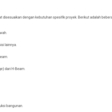
t disesuaikan dengan kebutuhan spesifik proyek. Berikut adalah bebe
awah.
isi lainnya.
Beam.
ge) dari H-Beam.
uksi bangunan.