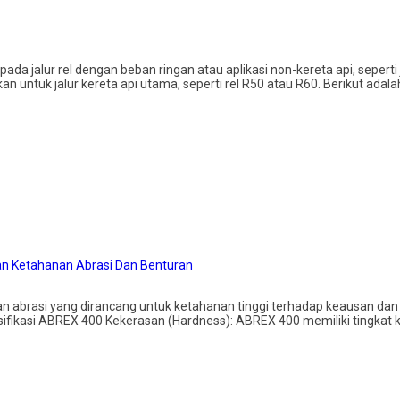
da jalur rel dengan beban ringan atau aplikasi non-kereta api, seperti jal
kan untuk jalur kereta api utama, seperti rel R50 atau R60. Berikut ada
kan Ketahanan Abrasi Dan Benturan
ahan abrasi yang dirancang untuk ketahanan tinggi terhadap keausan d
ifikasi ABREX 400 Kekerasan (Hardness): ABREX 400 memiliki tingkat ke