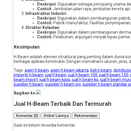
Deskripsi
: Digunakan sebagai penopang utama dan
Contoh
: Jembatan jalan raya, jembatan kereta api.
Infrastruktur Industri
Deskripsi
: Digunakan dalam pembangunan pabrik, gu
Contoh
: Pabrik manufaktur, fasilitas penyimpanan,
Struktur Kelautan
Deskripsi
: Digunakan dalam pembangunan dermaga
Contoh
: Pelabuhan, anjungan minyak lepas pantai.
Kesimpulan
H-Beam adalah elemen struktural yang penting dalam dunia konst
berbagai aplikasi konstruksi. Dengan memahami ukuran, jenis,
Tags:
agen h beam
,
agen h beam jakarta
,
beli h beam
,
distribut
importir h beam
,
jual h beam
,
jual h beam 100
,
jual h beam 150
,
beam import
,
jual h beam kpss
,
jual h beam ks
,
jual h beam mur
supplier h beam
,
supplier h beam sni
,
supplier h beam standar s
Bagikan ke
Jual H-Beam Terbaik Dan Termurah
Komentar (0)
Artikel Lainnya
Rekomendasi
Saat ini belum tersedia komentar.