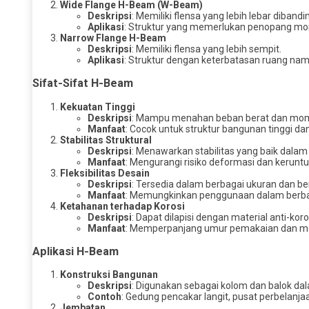
Wide Flange H-Beam (W-Beam)
Deskripsi
: Memiliki flensa yang lebih lebar diban
Aplikasi
: Struktur yang memerlukan penopang mom
Narrow Flange H-Beam
Deskripsi
: Memiliki flensa yang lebih sempit.
Aplikasi
: Struktur dengan keterbatasan ruang na
Sifat-Sifat H-Beam
Kekuatan Tinggi
Deskripsi
: Mampu menahan beban berat dan mome
Manfaat
: Cocok untuk struktur bangunan tinggi da
Stabilitas Struktural
Deskripsi
: Menawarkan stabilitas yang baik dala
Manfaat
: Mengurangi risiko deformasi dan keruntu
Fleksibilitas Desain
Deskripsi
: Tersedia dalam berbagai ukuran dan be
Manfaat
: Memungkinkan penggunaan dalam berbaga
Ketahanan terhadap Korosi
Deskripsi
: Dapat dilapisi dengan material anti-ko
Manfaat
: Memperpanjang umur pemakaian dan me
Aplikasi H-Beam
Konstruksi Bangunan
Deskripsi
: Digunakan sebagai kolom dan balok dal
Contoh
: Gedung pencakar langit, pusat perbelanjaa
Jembatan