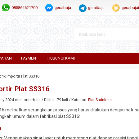
085864621700
geraibaja
geraibaja
geraibaj
YARAN
PAYMENT
HUBUNGI KAMI
rik Importir Plat SS316
ortir Plat SS316
ly 2024 oleh orderbaja / Dilihat: 79 kali / Kategori:
Plat Stainless
316 melibatkan serangkaian proses yang harus dilakukan dengan hati-ha
angkah umum dalam fabrikasi plat SS316:
n
g
: Menggunakan sinar laser untuk memotong plat dengan presisi tinggi. I