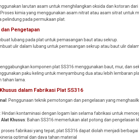
nggunakan larutan asam untuk menghilangkan oksida dan kotoran dar
: Proses kimia yang menggunakan asam nitrat atau asam sitrat untu
da pelindung pada permukaan plat.
 dan Pengetapan
buat lubang pada plat untuk pemasangan baut atau sekrup.
mbuat ulir dalam lubang untuk pemasangan sekrup atau baut ulir dalam
Menggabungkan komponen plat SS316 menggunakan baut, mur, dan sek
nggunakan paku keling untuk menyambung dua atau lebih lembaran pl
n tahan lama.
Khusus dalam Fabrikasi Plat SS316
rmal
: Penggunaan teknik pemotongan dan pengelasan yang menghasilkan
i
: Hindari kontaminasi dengan logam lain selama fabrikasi untuk mence
Alat Khusus
: Bahan SS316 memerlukan alat potong dan pengelasan k
proses fabrikasi yang tepat, plat SS316 dapat diolah menjadi berbag
 kinerja optimal dan daya tahan material