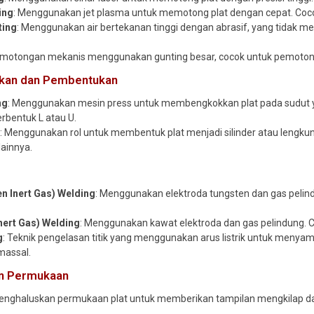
ing
: Menggunakan jet plasma untuk memotong plat dengan cepat. Cocok
ting
: Menggunakan air bertekanan tinggi dengan abrasif, yang tidak m
emotongan mekanis menggunakan gunting besar, cocok untuk pemotong
kan dan Pembentukan
ng
: Menggunakan mesin press untuk membengkokkan plat pada sudut ya
bentuk L atau U.
g
: Menggunakan rol untuk membentuk plat menjadi silinder atau leng
ainnya.
n Inert Gas) Welding
: Menggunakan elektroda tungsten dan gas pelindu
nert Gas) Welding
: Menggunakan kawat elektroda dan gas pelindung. Co
g
: Teknik pengelasan titik yang menggunakan arus listrik untuk menyam
massal.
an Permukaan
Menghaluskan permukaan plat untuk memberikan tampilan mengkilap dan 