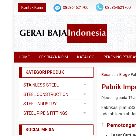
Kontak Kami
085864621700
085864621700
HOME
CEK BIAYA KIRIM
KATALOG
REKENING PEMBA
KATEGORI PRODUK
Beranda
»
Blog
»
Pab
STAINLESS STEEL
Pabrik Imp
Pipa SS304
STEEL CONSTRUCTION
Diposting pada 17 Ju
Pipa SS310
Besi Beton
STEEL INDUSTRY
Fabrikasi plat SS
Pipa SS316
Besi CNP
Dual Plate
STEEL PIPE & FITTINGS
adalah langkah-l
Plat 3CR12
Besi Siku
Plat A283 GR C
Actuator
1. Pemotonga
Plat Bordes SS304
Besi UNP
SOCIAL MEDIA
Plat A285 GR C
Ball Valve
Laser Cuttin