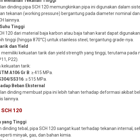
 Menahan Tekanan Tinggi
lan dinding pipa SCH 120 memungkinkan pipa ini digunakan dalam siste
an tekanan (working pressure) bergantung pada diameter nominal dan m
CH lainnya.
Suhu Tinggi
CH 120 dari material baja karbon atau baja tahan karat dapat digunaka
ih tinggi (hingga 870°C) untuk stainless steel, tergantung grade-nya.
arik dan Yield
i memiliki kekuatan tarik dan yield strength yang tinggi, terutama pada 
P11, P22).
 kekuatan tarik:
STM A106 Gr B
: ≥ 415 MPa.
S304/SS316
: ≥ 515 MPa.
adap Beban Eksternal
lan dinding membuat pipa ini lebih tahan terhadap deformasi akibat be
s lainnya.
a SCH 120
 yang Tinggi
 dinding tebal, pipa SCH 120 sangat kuat terhadap tekanan internal, s
seperti minyak, gas, dan bahan kimia.