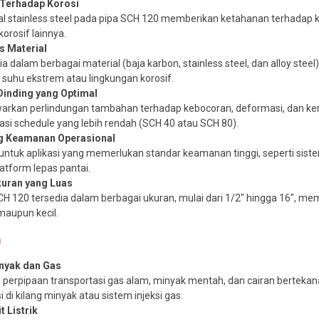
 Terhadap Korosi
al stainless steel pada pipa SCH 120 memberikan ketahanan terhadap ko
korosif lainnya.
as Material
a dalam berbagai material (baja karbon, stainless steel, dan alloy steel
i suhu ekstrem atau lingkungan korosif.
Dinding yang Optimal
rkan perlindungan tambahan terhadap kebocoran, deformasi, dan ker
ikasi schedule yang lebih rendah (SCH 40 atau SCH 80).
 Keamanan Operasional
untuk aplikasi yang memerlukan standar keamanan tinggi, seperti sistem 
latform lepas pantai.
uran yang Luas
CH 120 tersedia dalam berbagai ukuran, mulai dari 1/2″ hingga 16″, mem
maupun kecil.
a
inyak dan Gas
 perpipaan transportasi gas alam, minyak mentah, dan cairan bertekana
i di kilang minyak atau sistem injeksi gas.
 Listrik