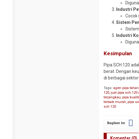
Diguna
Y Strainer
Industri P
Cocok 
Sistem Pem
Sistem
Industri K
Diguna
Kesimpulan
Pipa SCH 120 adal
berat. Dengan keu
di berbagai sektor 
Tags:
agen pipa tahan
120
,
jual pipa sch 12
terjangkau
,
pipa kualit
terbaik murah
,
pipa un
sch 120
Bagikan ke
Komentar (0)