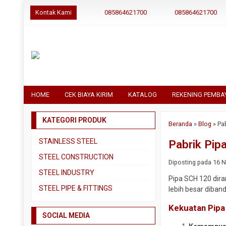
Kontak Kami
085864621700
085864621700
HOME
CEK BIAYA KIRIM
KATALOG
REKENING PEMBA
KATEGORI PRODUK
Beranda
»
Blog
»
Pa
STAINLESS STEEL
Pabrik Pip
Pipa SS304
STEEL CONSTRUCTION
Diposting pada 16 No
Pipa SS310
Besi Beton
STEEL INDUSTRY
Pipa SCH 120 dira
Pipa SS316
Besi CNP
Dual Plate
STEEL PIPE & FITTINGS
lebih besar diband
Plat 3CR12
Besi Siku
Plat A283 GR C
Actuator
Kekuatan Pipa
Plat Bordes SS304
Besi UNP
SOCIAL MEDIA
Plat A285 GR C
Ball Valve