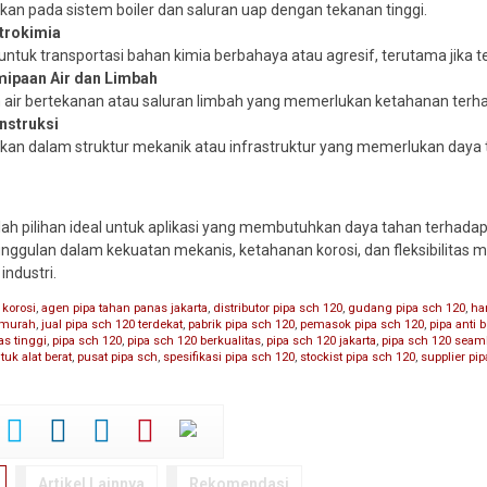
kan pada sistem boiler dan saluran uap dengan tekanan tinggi.
etrokimia
untuk transportasi bahan kimia berbahaya atau agresif, terutama jika ter
ipaan Air dan Limbah
 air bertekanan atau saluran limbah yang memerlukan ketahanan terha
onstruksi
kan dalam struktur mekanik atau infrastruktur yang memerlukan daya 
ah pilihan ideal untuk aplikasi yang membutuhkan daya tahan terhadap 
nggulan dalam kekuatan mekanis, ketahanan korosi, dan fleksibilitas m
industri.
 korosi
,
agen pipa tahan panas jakarta
,
distributor pipa sch 120
,
gudang pipa sch 120
,
ha
0 murah
,
jual pipa sch 120 terdekat
,
pabrik pipa sch 120
,
pemasok pipa sch 120
,
pipa anti 
as tinggi
,
pipa sch 120
,
pipa sch 120 berkualitas
,
pipa sch 120 jakarta
,
pipa sch 120 seam
tuk alat berat
,
pusat pipa sch
,
spesifikasi pipa sch 120
,
stockist pipa sch 120
,
supplier pi
Artikel Lainnya
Rekomendasi