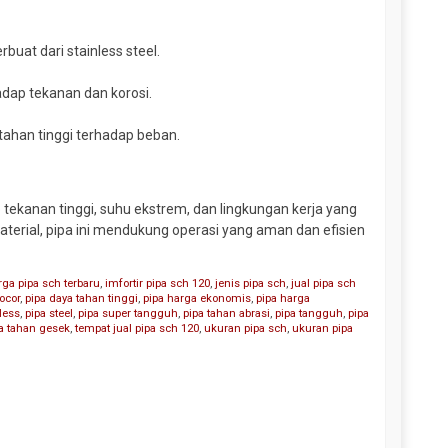
buat dari stainless steel.
dap tekanan dan korosi.
tahan tinggi terhadap beban.
tekanan tinggi, suhu ekstrem, dan lingkungan kerja yang
aterial, pipa ini mendukung operasi yang aman dan efisien
rga pipa sch terbaru
,
imfortir pipa sch 120
,
jenis pipa sch
,
jual pipa sch
bocor
,
pipa daya tahan tinggi
,
pipa harga ekonomis
,
pipa harga
less
,
pipa steel
,
pipa super tangguh
,
pipa tahan abrasi
,
pipa tangguh
,
pipa
pa tahan gesek
,
tempat jual pipa sch 120
,
ukuran pipa sch
,
ukuran pipa