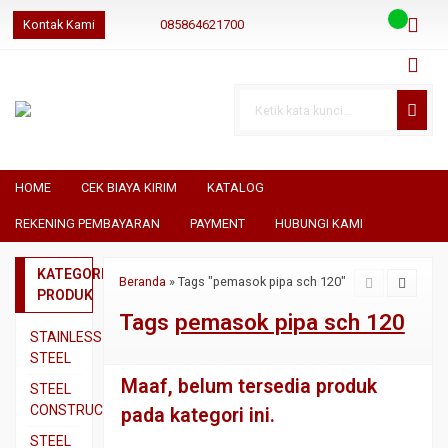
Kontak Kami
085864621700
085864621700
085864621700
geraibaja
geraibaja
geraibajaindo@gmail.com
HOME
CEK BIAYA KIRIM
KATALOG
REKENING PEMBAYARAN
PAYMENT
HUBUNGI KAMI
KATEGORI
Beranda
»
Tags "pemasok pipa sch 120"
PRODUK
Tags
pemasok pipa sch 120
STAINLESS
STEEL
Maaf, belum tersedia produk
Pipa
STEEL
SS304
CONSTRUCTION
pada kategori ini.
Pipa
Besi
STEEL