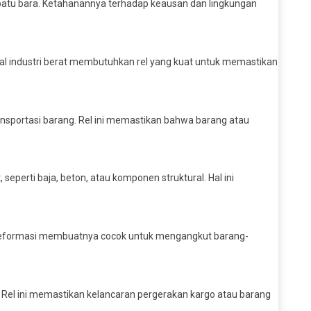
tau batu bara. Ketahanannya terhadap keausan dan lingkungan
ial industri berat membutuhkan rel yang kuat untuk memastikan
ansportasi barang. Rel ini memastikan bahwa barang atau
seperti baja, beton, atau komponen struktural. Hal ini
a deformasi membuatnya cocok untuk mengangkut barang-
s. Rel ini memastikan kelancaran pergerakan kargo atau barang