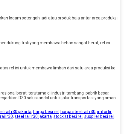
an logam setengah jadi atau produk baja antar area produksi.
ndukung troli yang membawa beban sangat berat, rel ini
 atas rel ini untuk membawa limbah dari satu area produksi ke
sional berat, terutama di industri tambang, pabrik besar,
jadikan R30 solusi andal untuk jalur transportasi yang aman
l rail r30 jakarta
,
harga besi rel
,
harga steel rail r30
,
imfortir
rail r30
,
steel rail r30 jakarta
,
stockist besi rel
,
supplier besi rel
,