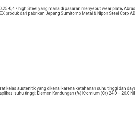
25-0,4 / high Steel yang mana di pasaran menyebut wear plate, Abrasio
BREX produk dari pabrikan Jepang Sumitomo Metal & Nipon Steel Corp 
karat kelas austenitik yang dikenal karena ketahanan suhu tinggi dan da
likasi suhu tinggi: Elemen Kandungan (%) Kromium (Cr) 24,0 – 26,0 Nik