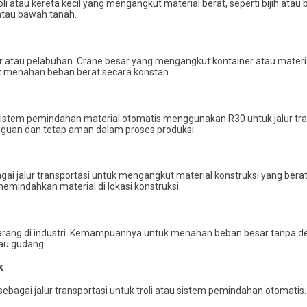
roli atau kereta kecil yang mengangkut material berat, seperti bijih a
atau bawah tanah.
sar atau pelabuhan. Crane besar yang mengangkut kontainer atau mater
pat menahan beban berat secara konstan.
i sistem pemindahan material otomatis menggunakan R30 untuk jalur tr
guan dan tetap aman dalam proses produksi.
i jalur transportasi untuk mengangkut material konstruksi yang berat, 
indahkan material di lokasi konstruksi.
ft barang di industri. Kemampuannya untuk menahan beban besar tanp
tau gudang.
k
 sebagai jalur transportasi untuk troli atau sistem pemindahan otomati