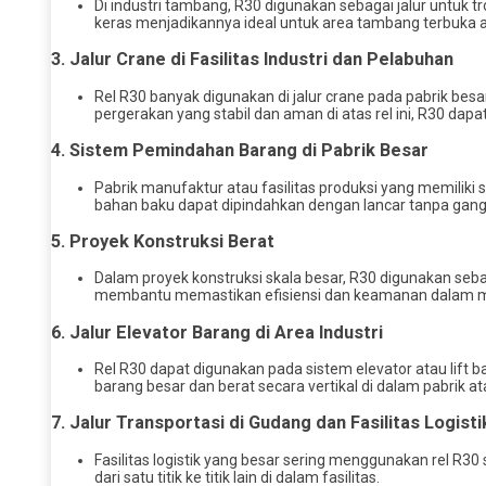
Di industri tambang, R30 digunakan sebagai jalur untuk t
keras menjadikannya ideal untuk area tambang terbuka 
3.
Jalur Crane di Fasilitas Industri dan Pelabuhan
Rel R30 banyak digunakan di jalur crane pada pabrik be
pergerakan yang stabil dan aman di atas rel ini, R30 da
4.
Sistem Pemindahan Barang di Pabrik Besar
Pabrik manufaktur atau fasilitas produksi yang memilik
bahan baku dapat dipindahkan dengan lancar tanpa gang
5.
Proyek Konstruksi Berat
Dalam proyek konstruksi skala besar, R30 digunakan sebaga
membantu memastikan efisiensi dan keamanan dalam mem
6.
Jalur Elevator Barang di Area Industri
Rel R30 dapat digunakan pada sistem elevator atau li
barang besar dan berat secara vertikal di dalam pabrik a
7.
Jalur Transportasi di Gudang dan Fasilitas Logisti
Fasilitas logistik yang besar sering menggunakan rel R30
dari satu titik ke titik lain di dalam fasilitas.