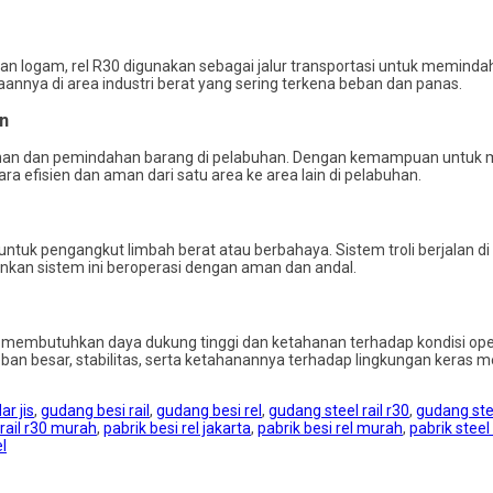
logam, rel R30 digunakan sebagai jalur transportasi untuk memindahk
nnya di area industri berat yang sering terkena beban dan panas.
n
anan dan pemindahan barang di pelabuhan. Dengan kemampuan untuk me
a efisien dan aman dari satu area ke area lain di pelabuhan.
ntuk pengangkut limbah berat atau berbahaya. Sistem troli berjalan di
an sistem ini beroperasi dengan aman dan andal.
g membutuhkan daya dukung tinggi dan ketahanan terhadap kondisi opera
besar, stabilitas, serta ketahanannya terhadap lingkungan keras men
ar jis
,
gudang besi rail
,
gudang besi rel
,
gudang steel rail r30
,
gudang stee
 rail r30 murah
,
pabrik besi rel jakarta
,
pabrik besi rel murah
,
pabrik steel 
l