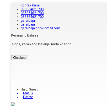
Kontak Kami
085864621700
085864621700
085864621700
geraibaja
geraibaja
geraibajaindo@gmail.com
Keranjang Belanja
Oops, keranjang belanja Anda kosong!
Checkout
Halo, Guest!
Masuk
Daftar