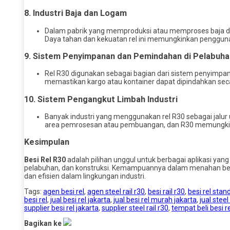
8.
Industri Baja dan Logam
Dalam pabrik yang memproduksi atau memproses baja dan 
Daya tahan dan kekuatan rel ini memungkinkan penggunaa
9.
Sistem Penyimpanan dan Pemindahan di Pelabuha
Rel R30 digunakan sebagai bagian dari sistem penyimp
memastikan kargo atau kontainer dapat dipindahkan secar
10.
Sistem Pengangkut Limbah Industri
Banyak industri yang menggunakan rel R30 sebagai jalur u
area pemrosesan atau pembuangan, dan R30 memungkink
Kesimpulan
Besi Rel R30
adalah pilihan unggul untuk berbagai aplikasi yan
pelabuhan, dan konstruksi. Kemampuannya dalam menahan beban 
dan efisien dalam lingkungan industri.
Tags:
agen besi rel
,
agen steel rail r30
,
besi rail r30
,
besi rel stand
besi rel
,
jual besi rel jakarta
,
jual besi rel murah jakarta
,
jual steel
supplier besi rel jakarta
,
supplier steel rail r30
,
tempat beli besi re
Bagikan ke