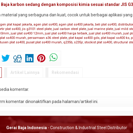
:
Baja karbon sedang dengan komposisi kimia sesuai standar JIS G
h material yang serbaguna dan kuat, cocok untuk berbagai aplikasi y
gen plat kapal jakarta
,
agen plat ss400
,
agen plat ss400 jakarta
,
beli plat ss400
,
distributo
tir plat ss400
,
jis g3101 steel plate
,
jual carbon steel plate
,
jual marine plate
,
jual mild st
0 10mm
,
jual plat ss400 12mm
,
jual plat ss400 harga terbaik
,
jual plat ss400 murah
,
jual p
 plat ss400 murah
,
persamaan a36 steel plate
,
plat kapal ss400 gds
,
plat kapal ss400 ks
,
p
dusen plat ss400
,
pusat plat ss400 murah
,
q235b
,
s235jr
,
stockist plat ss400
,
structural ste
Artikel Lainnya
Rekomendasi
rsedia komentar.
m komentar dinonaktifkan pada halaman/artikel ini.
Gerai Baja Indonesia
- Construction & Industrial Steel Distributor