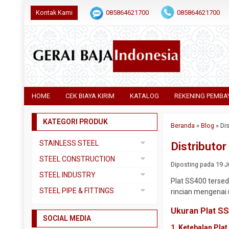
Kontak Kami
085864621700
085864621700
HOME
CEK BIAYA KIRIM
KATALOG
REKENING PEMBA
KATEGORI PRODUK
Beranda
»
Blog
»
Dis
STAINLESS STEEL
Distributo
Pipa SS304
STEEL CONSTRUCTION
Diposting pada 19 Ju
Pipa SS310
Besi Beton
STEEL INDUSTRY
Plat SS400 tersed
Pipa SS316
Besi CNP
Dual Plate
STEEL PIPE & FITTINGS
rincian mengenai 
Plat 3CR12
Besi Siku
Plat A283 GR C
Actuator
Ukuran Plat S
Plat Bordes SS304
Besi UNP
SOCIAL MEDIA
Plat A285 GR C
Ball Valve
1.
Ketebalan Plat