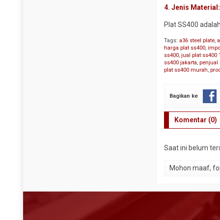
4.
Jenis Material
Plat SS400 adala
Tags:
a36 steel plate
,
a
harga plat ss400
,
impor
ss400
,
jual plat ss40
ss400 jakarta
,
penjual
plat ss400 murah
,
pro
Bagikan ke
Komentar (0)
Saat ini belum te
Mohon maaf, for