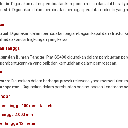
esin:
Digunakan dalam pembuatan komponen mesin dan alat berat ya
dustri:
Digunakan dalam pembuatan berbagai peralatan industri yang 
tan
apal:
Digunakan dalam pembuatan bagian-bagian kapal dan struktur ke
rhadap kondisi lingkungan yang keras.
mah Tangga
apur dan Rumah Tangga:
Plat SS400 digunakan dalam pembuatan perala
embentukannya yang baik dan kemudahan dalam pemrosesan.
ya
yasa:
Digunakan dalam berbagai proyek rekayasa yang memerlukan mat
ansportasi:
Digunakan dalam pembuatan bagian-bagian kendaraan sepe
andar
 mm hingga 100 mm atau lebih
hingga 2.000 mm
er hingga 12 meter