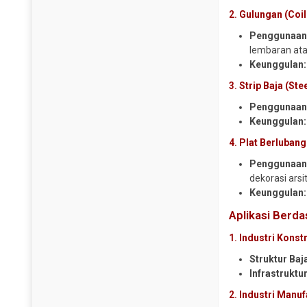
2.
Gulungan (Coil
Steel Sheet Pile
Pipa CS SCH 120
Wiremesh
Penggunaan
Pipa CS SCH 160
lembaran atau
Pipa CS SCH 40
Keunggulan:
Pipa CS SCH 80
3.
Strip Baja (Stee
Pipa Galvanis
Penggunaan
Pipa Spiral
Keunggulan:
Plug Valve
4.
Plat Berlubang
Reduser CS
Penggunaan
Reduser Stainless
dekorasi arsi
Keunggulan:
Tee CS SCH 10
Aplikasi Berda
Tee CS SCH 160
Tee CS SCH 40
1.
Industri Konst
Tee CS SCH 80
Struktur Baj
Infrastruktur
Tee Stainless
2.
Industri Manuf
Traps Valve