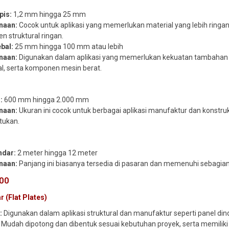
pis:
1,2 mm hingga 25 mm
naan:
Cocok untuk aplikasi yang memerlukan material yang lebih ringan
 struktural ringan.
bal:
25 mm hingga 100 mm atau lebih
naan:
Digunakan dalam aplikasi yang memerlukan kekuatan tambahan da
al, serta komponen mesin berat.
:
600 mm hingga 2.000 mm
naan:
Ukuran ini cocok untuk berbagai aplikasi manufaktur dan konstru
ukan.
ndar:
2 meter hingga 12 meter
naan:
Panjang ini biasanya tersedia di pasaran dan memenuhi sebagian b
400
 (Flat Plates)
:
Digunakan dalam aplikasi struktural dan manufaktur seperti panel di
Mudah dipotong dan dibentuk sesuai kebutuhan proyek, serta memilik