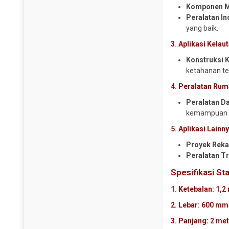
Y Strainer
Komponen M
Peralatan In
yang baik.
3.
Aplikasi Kelau
Konstruksi K
ketahanan te
4.
Peralatan Ru
Peralatan D
kemampuan p
5.
Aplikasi Lainn
Proyek Reka
Peralatan Tr
Spesifikasi St
1.
Ketebalan:
1,2
2.
Lebar:
600 mm 
3.
Panjang:
2 met