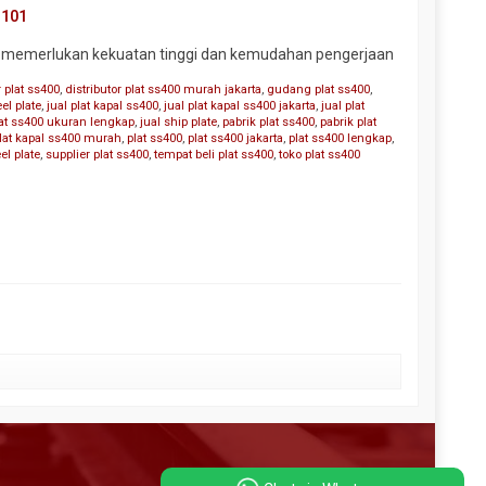
3101
ang memerlukan kekuatan tinggi dan kemudahan pengerjaan
r plat ss400
,
distributor plat ss400 murah jakarta
,
gudang plat ss400
,
eel plate
,
jual plat kapal ss400
,
jual plat kapal ss400 jakarta
,
jual plat
lat ss400 ukuran lengkap
,
jual ship plate
,
pabrik plat ss400
,
pabrik plat
lat kapal ss400 murah
,
plat ss400
,
plat ss400 jakarta
,
plat ss400 lengkap
,
el plate
,
supplier plat ss400
,
tempat beli plat ss400
,
toko plat ss400