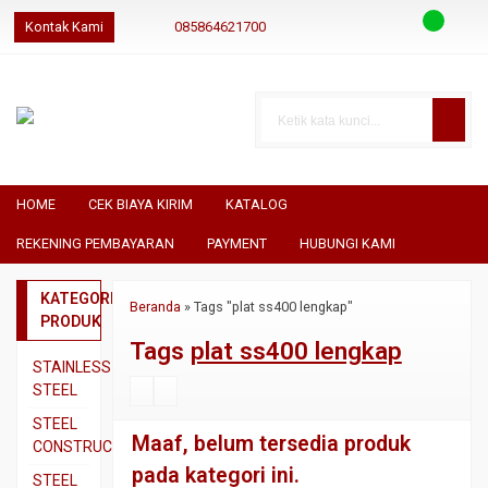
Kontak Kami
085864621700
085864621700
085864621700
geraibaja
geraibaja
geraibajaindo@gmail.com
HOME
CEK BIAYA KIRIM
KATALOG
REKENING PEMBAYARAN
PAYMENT
HUBUNGI KAMI
KATEGORI
Beranda
»
Tags "plat ss400 lengkap"
PRODUK
Tags
plat ss400 lengkap
STAINLESS
STEEL
Pipa
STEEL
Maaf, belum tersedia produk
SS304
CONSTRUCTION
pada kategori ini.
Pipa
Besi
STEEL