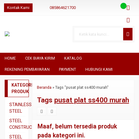
Kontak Kami
085864621700
085864621700
085864621700
geraibaja
geraibaja
geraibajaindo@gmail.com
HOME
CEK BIAYA KIRIM
KATALOG
REKENING PEMBAYARAN
PAYMENT
HUBUNGI KAMI
KATEGORI
Beranda
»
Tags "pusat plat ss400 murah"
PRODUK
Tags
pusat plat ss400 murah
STAINLESS
STEEL
Pipa
STEEL
Maaf, belum tersedia produk
SS304
CONSTRUCTION
pada kategori ini.
Pipa
Besi
STEEL