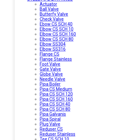
Actuator
Ball Valve
Butterfy Valve
Check Valve
Ebow CS SCH 40
Elbow CS SCH 10
Elbow CS SCH 160
Elbow CS SCH 80
Elbow SS304
Elbow SS316
Flange CS
Flange Stainless
Foot Valve
Gate Valve
Globe Valve
Needle Valve
Pipa Boiler
Pipa CS Medium
Pipa CS SCH 120
Pipa CS SCH 160
Pipa CS SCH 40
Pipa CS SCH 80
Pipa Galvanis
Pipa Spiral
Plug Valve
Reduser CS
Reduser Stainless
Tee CS SCH 10