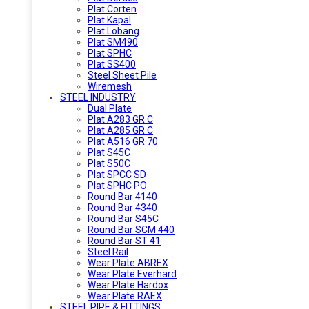
Plat Corten
Plat Kapal
Plat Lobang
Plat SM490
Plat SPHC
Plat SS400
Steel Sheet Pile
Wiremesh
STEEL INDUSTRY
Dual Plate
Plat A283 GR C
Plat A285 GR C
Plat A516 GR 70
Plat S45C
Plat S50C
Plat SPCC SD
Plat SPHC PO
Round Bar 4140
Round Bar 4340
Round Bar S45C
Round Bar SCM 440
Round Bar ST 41
Steel Rail
Wear Plate ABREX
Wear Plate Everhard
Wear Plate Hardox
Wear Plate RAEX
STEEL PIPE & FITTINGS