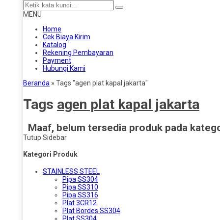
MENU
Home
Cek Biaya Kirim
Katalog
Rekening Pembayaran
Payment
Hubungi Kami
Beranda
»
Tags "agen plat kapal jakarta"
Tags
agen plat kapal jakarta
Maaf, belum tersedia produk pada kategor
Tutup Sidebar
Kategori Produk
STAINLESS STEEL
Pipa SS304
Pipa SS310
Pipa SS316
Plat 3CR12
Plat Bordes SS304
Plat SS304