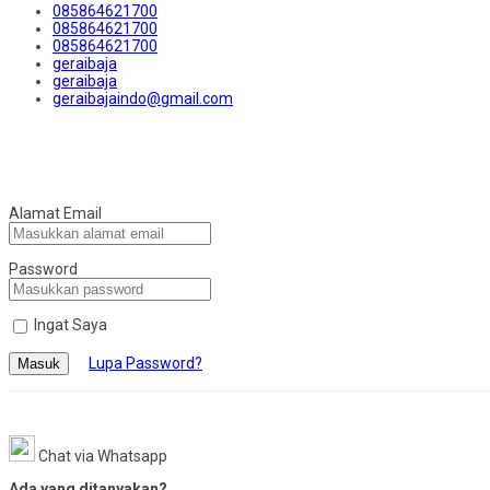
085864621700
085864621700
085864621700
geraibaja
geraibaja
geraibajaindo@gmail.com
Alamat Email
Password
Ingat Saya
Lupa Password?
Masuk
Chat via Whatsapp
Ada yang ditanyakan?