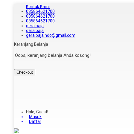
Kontak Kami
085864621700
085864621700
085864621700
geraibaja
geraibaja
geraibajaindo@gmail.com
Keranjang Belanja
Oops, keranjang belanja Anda kosong!
Checkout
Halo, Guest!
Masuk
Daftar