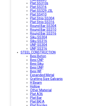
Plat SS310s
Plat SS316
Plat SS329 J3L
Plat SS410
Plat Strip SS304
Plat Strip SS316
Round Bar SS304
Round Bar SS310
Round Bar SS316
Siku SS304
Siku SS316
UNP SS304
UNP SS316
STEEL CONSTRUCTION
Besi Beton
Besi CNP
Besi Siku
Besi UNP
Besi WF
Expanded Metal
Gratting Size Galvanis
H Beam
Hollow
Other Material
Plat A36
Plat Bar
Plat BKI A
Plat Bordes