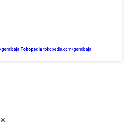
/geraibaja
Tokopedia
tokopedia.com/geraibaja
190