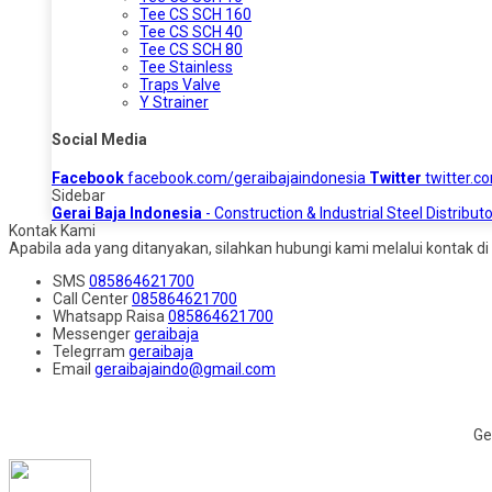
Tee CS SCH 160
Tee CS SCH 40
Tee CS SCH 80
Tee Stainless
Traps Valve
Y Strainer
Social Media
Facebook
facebook.com/geraibajaindonesia
Twitter
twitter.c
Sidebar
Gerai Baja Indonesia
- Construction & Industrial Steel Distributo
Kontak Kami
Apabila ada yang ditanyakan, silahkan hubungi kami melalui kontak di 
SMS
085864621700
Call Center
085864621700
Whatsapp
Raisa
085864621700
Messenger
geraibaja
Telegrram
geraibaja
Email
geraibajaindo@gmail.com
Ge