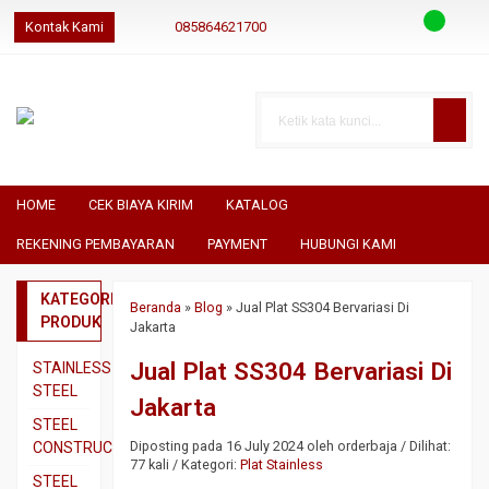
Kontak Kami
085864621700
085864621700
085864621700
geraibaja
geraibaja
geraibajaindo@gmail.com
HOME
CEK BIAYA KIRIM
KATALOG
REKENING PEMBAYARAN
PAYMENT
HUBUNGI KAMI
KATEGORI
Beranda
»
Blog
»
Jual Plat SS304 Bervariasi Di
PRODUK
Jakarta
Jual Plat SS304 Bervariasi Di
STAINLESS
STEEL
Jakarta
Pipa
STEEL
SS304
Diposting pada 16 July 2024 oleh orderbaja / Dilihat:
CONSTRUCTION
77 kali / Kategori:
Plat Stainless
Pipa
Besi
STEEL