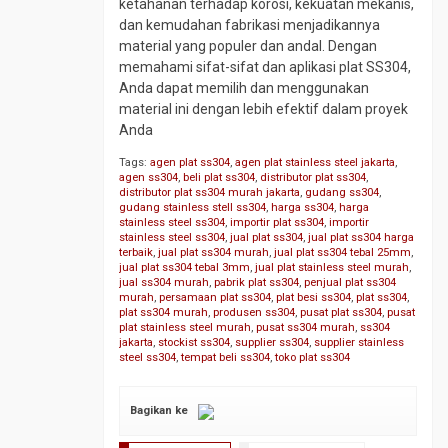
ketahanan terhadap korosi, kekuatan mekanis,
dan kemudahan fabrikasi menjadikannya
material yang populer dan andal. Dengan
memahami sifat-sifat dan aplikasi plat SS304,
Anda dapat memilih dan menggunakan
material ini dengan lebih efektif dalam proyek
Anda
Tags:
agen plat ss304
,
agen plat stainless steel jakarta
,
agen ss304
,
beli plat ss304
,
distributor plat ss304
,
distributor plat ss304 murah jakarta
,
gudang ss304
,
gudang stainless stell ss304
,
harga ss304
,
harga
stainless steel ss304
,
importir plat ss304
,
importir
stainless steel ss304
,
jual plat ss304
,
jual plat ss304 harga
terbaik
,
jual plat ss304 murah
,
jual plat ss304 tebal 25mm
,
jual plat ss304 tebal 3mm
,
jual plat stainless steel murah
,
jual ss304 murah
,
pabrik plat ss304
,
penjual plat ss304
murah
,
persamaan plat ss304
,
plat besi ss304
,
plat ss304
,
plat ss304 murah
,
produsen ss304
,
pusat plat ss304
,
pusat
plat stainless steel murah
,
pusat ss304 murah
,
ss304
jakarta
,
stockist ss304
,
supplier ss304
,
supplier stainless
steel ss304
,
tempat beli ss304
,
toko plat ss304
Bagikan ke