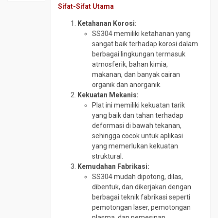
SS410
tokopedia.com/geraibaja
Material
Sifat-Sifat Utama
Plat
Elbow
Plat
SPCC
Plat
Ketahanan Korosi:
CS
Strip
SD
A36
SS304 memiliki ketahanan yang
SCH
SS304
Plat
sangat baik terhadap korosi dalam
Plat
160
Plat
SPHC
berbagai lingkungan termasuk
Bar
Elbow
Strip
PO
atmosferik, bahan kimia,
Plat
CS
SS316
makanan, dan banyak cairan
Round
BKI
SCH
Round
organik dan anorganik.
Bar
A
80
Bar
Kekuatan Mekanis:
4140
Plat
Elbow
SS304
Plat ini memiliki kekuatan tarik
Round
Bordes
SS304
yang baik dan tahan terhadap
Round
Bar
deformasi di bawah tekanan,
Plat
Elbow
Bar
4340
sehingga cocok untuk aplikasi
Corten
SS316
SS310
yang memerlukan kekuatan
Round
Plat
Flange
Round
struktural.
Bar
Kapal
CS
Bar
Kemudahan Fabrikasi:
S45C
SS316
Plat
Flange
SS304 mudah dipotong, dilas,
Round
Lobang
Stainless
dibentuk, dan dikerjakan dengan
Siku
Bar
berbagai teknik fabrikasi seperti
SS304
Plat
Foot
SCM
pemotongan laser, pemotongan
SM490
Valve
Siku
440
plasma, dan pemesinan.