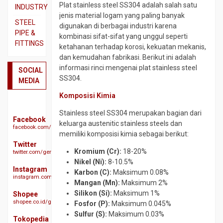
SS310
Beton
Plat stainless steel SS304 adalah salah satu
INDUSTRY
jenis material logam yang paling banyak
Pipa
Besi
Dual
STEEL
digunakan di berbagai industri karena
SS316
CNP
Plate
PIPE &
kombinasi sifat-sifat yang unggul seperti
FITTINGS
Plat
Besi
Plat
ketahanan terhadap korosi, kekuatan mekanis,
3CR12
Siku
A283
Actuator
dan kemudahan fabrikasi. Berikut ini adalah
GR
informasi rinci mengenai plat stainless steel
Plat
Besi
SOCIAL
Ball
C
SS304.
Bordes
UNP
MEDIA
Valve
SS304
Plat
Besi
Komposisi Kimia
Butterfy
A285
Plat
WF
Valve
GR
Stainless steel SS304 merupakan bagian dari
SS304
Expanded
Facebook
Check
C
keluarga austenitic stainless steels dan
facebook.com/geraibajaindonesia
Plat
Metal
Valve
memiliki komposisi kimia sebagai berikut:
Plat
SS310s
Gratting
Twitter
Ebow
A516
Kromium (Cr):
18-20%
twitter.com/geraibaja
Plat
Size
CS
GR
Nikel (Ni):
8-10.5%
SS316
Galvanis
SCH
70
Instagram
Karbon (C):
Maksimum 0.08%
40
instagram.com/geraibaja
Plat
H
Plat
Mangan (Mn):
Maksimum 2%
SS329
Beam
Elbow
S45C
Silikon (Si):
Maksimum 1%
Shopee
J3L
CS
shopee.co.id/geraibaja
Fosfor (P):
Maksimum 0.045%
Hollow
Plat
SCH
Plat
Sulfur (S):
Maksimum 0.03%
S50C
Other
Tokopedia
10