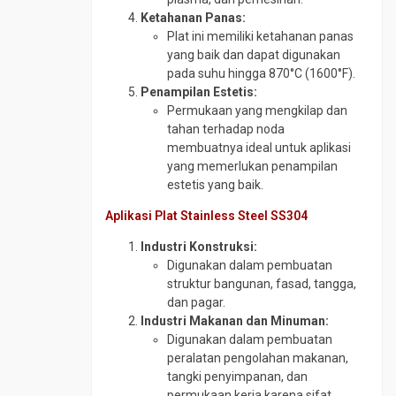
SS316
Plat
Gate
Round
Ketahanan Panas:
SPHC
Valve
UNP
Bar
Plat ini memiliki ketahanan panas
SS304
ST
yang baik dan dapat digunakan
Plat
Globe
41
pada suhu hingga 870°C (1600°F).
SS400
Valve
UNP
Penampilan Estetis:
SS316
Steel
Steel
Needle
Permukaan yang mengkilap dan
Rail
Sheet
Valve
tahan terhadap noda
Pile
Wear
Pipa
membuatnya ideal untuk aplikasi
Plate
Wiremesh
Boiler
yang memerlukan penampilan
ABREX
estetis yang baik.
Pipa
Wear
CS
Aplikasi Plat Stainless Steel SS304
Plate
Medium
Everhard
Industri Konstruksi:
Pipa
Digunakan dalam pembuatan
Wear
CS
struktur bangunan, fasad, tangga,
Plate
SCH
dan pagar.
Hardox
120
Industri Makanan dan Minuman:
Wear
Pipa
Digunakan dalam pembuatan
Plate
CS
peralatan pengolahan makanan,
RAEX
SCH
tangki penyimpanan, dan
160
permukaan kerja karena sifat