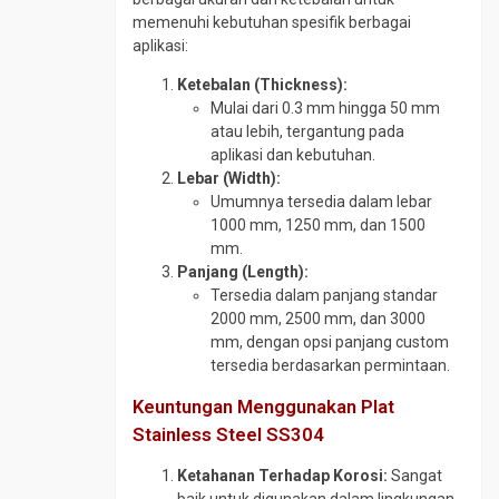
Tee
memenuhi kebutuhan spesifik berbagai
CS
aplikasi:
SCH
10
Ketebalan (Thickness):
Mulai dari 0.3 mm hingga 50 mm
Tee
atau lebih, tergantung pada
CS
aplikasi dan kebutuhan.
SCH
Lebar (Width):
160
Umumnya tersedia dalam lebar
Tee
1000 mm, 1250 mm, dan 1500
CS
mm.
SCH
Panjang (Length):
40
Tersedia dalam panjang standar
Tee
2000 mm, 2500 mm, dan 3000
CS
mm, dengan opsi panjang custom
SCH
tersedia berdasarkan permintaan.
80
Keuntungan Menggunakan Plat
Tee
Stainless Steel SS304
Stainless
Traps
Ketahanan Terhadap Korosi:
Sangat
Valve