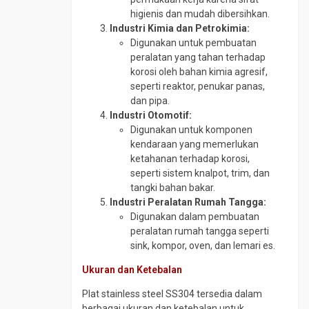
higienis dan mudah dibersihkan.
Pipa
Industri Kimia dan Petrokimia:
CS
Digunakan untuk pembuatan
SCH
peralatan yang tahan terhadap
40
korosi oleh bahan kimia agresif,
Pipa
seperti reaktor, penukar panas,
CS
dan pipa.
SCH
Industri Otomotif:
80
Digunakan untuk komponen
Pipa
kendaraan yang memerlukan
Galvanis
ketahanan terhadap korosi,
seperti sistem knalpot, trim, dan
Pipa
tangki bahan bakar.
Spiral
Industri Peralatan Rumah Tangga:
Plug
Digunakan dalam pembuatan
Valve
peralatan rumah tangga seperti
Reduser
sink, kompor, oven, dan lemari es.
CS
Ukuran dan Ketebalan
Reduser
Plat stainless steel SS304 tersedia dalam
Stainless
berbagai ukuran dan ketebalan untuk