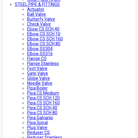
STEEL PIPE & FITTINGS
Actuator
Ball Valve
Butterfy Valve
Check Valve
Ebow CS SCH 40
Elbow CS SCH 10
Elbow CS SCH 160
Elbow CS SCH 80
Elbow SS304
Elbow SS316
Flange CS
Flange Stainless
Foot Valve
Gate Valve
Globe Valve
Needle Valve
Pipa Boiler
Pipa CS Medium
Pipa CS SCH 120
Pipa CS SCH 160
Pipa CS SCH 40
Pipa CS SCH 80
Pipa Galvanis
Pipa Spiral
Plug Valve
Reduser CS
Reduser Stainless