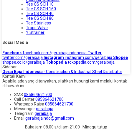
Tee CS SCH 10
Tee CS SCH 160
Tee CS SCH 40
Tee CS SCH 80
Tee Stainless
Traps Valve
Y Strainer
Social Media
Facebook
facebook.com/geraibajaindonesia
Twitter
twitter.com/geraibaja
Instagram
instagram.com/geraibaja
Shopee
shopee.co.id/geraibaja
Tokopedia
tokopedia.com/geraibaja
Sidebar
Gerai Baja Indonesia
- Construction & Industrial Steel Distributor
Kontak Kami
Apabila ada yang ditanyakan, silahkan hubungi kami melalui kontak
di bawah ini.
SMS
085864621700
Call Center
085864621700
Whatsapp
Raisa
085864621700
Messenger
geraibaja
Telegrram
geraibaja
Email
geraibajaindo@gmail.com
Buka jam 08.00 s/d jam 21.00 , Minggu tutup