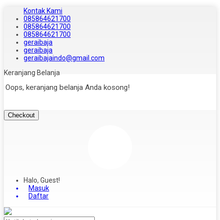
Kontak Kami
085864621700
085864621700
085864621700
geraibaja
geraibaja
geraibajaindo@gmail.com
Keranjang Belanja
Oops, keranjang belanja Anda kosong!
Checkout
Halo, Guest!
Masuk
Daftar