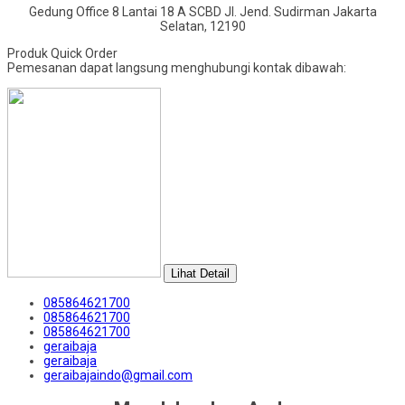
Gedung Office 8 Lantai 18 A SCBD Jl. Jend. Sudirman Jakarta
Selatan, 12190
Produk Quick Order
Pemesanan dapat langsung menghubungi kontak dibawah:
Lihat Detail
085864621700
085864621700
085864621700
geraibaja
geraibaja
geraibajaindo@gmail.com