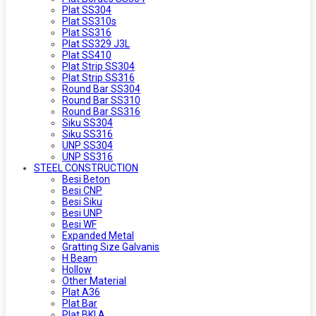
Plat SS304
Plat SS310s
Plat SS316
Plat SS329 J3L
Plat SS410
Plat Strip SS304
Plat Strip SS316
Round Bar SS304
Round Bar SS310
Round Bar SS316
Siku SS304
Siku SS316
UNP SS304
UNP SS316
STEEL CONSTRUCTION
Besi Beton
Besi CNP
Besi Siku
Besi UNP
Besi WF
Expanded Metal
Gratting Size Galvanis
H Beam
Hollow
Other Material
Plat A36
Plat Bar
Plat BKI A