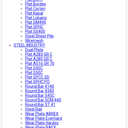
Plat Bordes
Plat Corten
Plat Kapal
Plat Lobang
Plat SM490
Plat SPHC
Plat SS400
Steel Sheet Pile
Wiremesh
STEEL INDUSTRY
Dual Plate
Plat A283 GR C
Plat A285 GR C
Plat A516 GR 70
Plat S45C
Plat S50C
Plat SPCC SD
Plat SPHC PO
Round Bar 4140
Round Bar 4340
Round Bar S45C
Round Bar SCM 440
Round Bar ST 41
Steel Rail
Wear Plate ABREX
Wear Plate Everhard
Wear Plate Hardox
Wear Plate RAEX