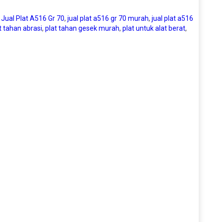
,
Jual Plat A516 Gr 70
,
jual plat a516 gr 70 murah
,
jual plat a516
t tahan abrasi
,
plat tahan gesek murah
,
plat untuk alat berat
,