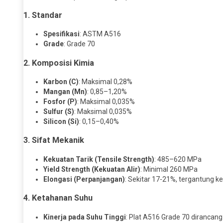
1. Standar
Spesifikasi
: ASTM A516
Grade
: Grade 70
2. Komposisi Kimia
Karbon (C)
: Maksimal 0,28%
Mangan (Mn)
: 0,85–1,20%
Fosfor (P)
: Maksimal 0,035%
Sulfur (S)
: Maksimal 0,035%
Silicon (Si)
: 0,15–0,40%
3. Sifat Mekanik
Kekuatan Tarik (Tensile Strength)
: 485–620 MPa
Yield Strength (Kekuatan Alir)
: Minimal 260 MPa
Elongasi (Perpanjangan)
: Sekitar 17-21%, tergantung k
4. Ketahanan Suhu
Kinerja pada Suhu Tinggi
: Plat A516 Grade 70 dirancang