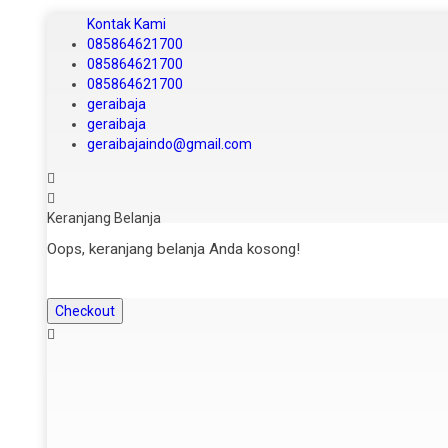
Kontak Kami
085864621700
085864621700
085864621700
geraibaja
geraibaja
geraibajaindo@gmail.com
Keranjang Belanja
Oops, keranjang belanja Anda kosong!
Checkout