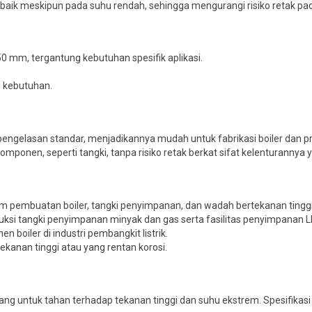
 baik meskipun pada suhu rendah, sehingga mengurangi risiko retak pada
0 mm, tergantung kebutuhan spesifik aplikasi.
i kebutuhan.
pengelasan standar, menjadikannya mudah untuk fabrikasi boiler dan pr
komponen, seperti tangki, tanpa risiko retak berkat sifat kelenturannya 
am pembuatan boiler, tangki penyimpanan, dan wadah bertekanan tinggi
uksi tangki penyimpanan minyak dan gas serta fasilitas penyimpanan L
n boiler di industri pembangkit listrik.
kanan tinggi atau yang rentan korosi.
ang untuk tahan terhadap tekanan tinggi dan suhu ekstrem. Spesifikasi 