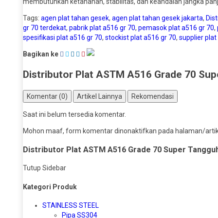
membutuhkan ketahanan, stabilitas, dan keandalan jangka pan
Tags:
agen plat tahan gesek
,
agen plat tahan gesek jakarta
,
Dist
gr 70 terdekat
,
pabrik plat a516 gr 70
,
pemasok plat a516 gr 70
,
spesifikasi plat a516 gr 70
,
stockist plat a516 gr 70
,
supplier pla
Bagikan ke
Distributor Plat ASTM A516 Grade 70 Su
Komentar (0)
Artikel Lainnya
Rekomendasi
Saat ini belum tersedia komentar.
Mohon maaf, form komentar dinonaktifkan pada halaman/artikel
Distributor Plat ASTM A516 Grade 70 Super Tanggu
Tutup Sidebar
Kategori Produk
STAINLESS STEEL
Pipa SS304