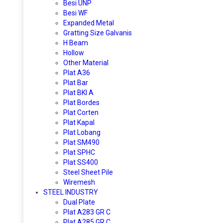
Besi UNP
Besi WF
Expanded Metal
Gratting Size Galvanis
H Beam
Hollow
Other Material
Plat A36
Plat Bar
Plat BKI A
Plat Bordes
Plat Corten
Plat Kapal
Plat Lobang
Plat SM490
Plat SPHC
Plat SS400
Steel Sheet Pile
Wiremesh
STEEL INDUSTRY
Dual Plate
Plat A283 GR C
Plat A285 GR C