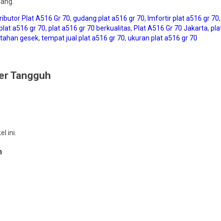
jang.
ributor Plat A516 Gr 70
,
gudang plat a516 gr 70
,
Imfortir plat a516 gr 70
plat a516 gr 70
,
plat a516 gr 70 berkualitas
,
Plat A516 Gr 70 Jakarta
,
pla
t tahan gesek
,
tempat jual plat a516 gr 70
,
ukuran plat a516 gr 70
per Tangguh
 ini.
h