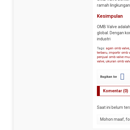
Y Strainer
ramah lingkungan
Kesimpulan
OMB Valve adalah 
global. Dengan ko
industri
Tags:
agen omb valve
terbaru
,
importir omb 
penjual omb valve mu
valve
,
ukuran omb val
Bagikan ke
Komentar (0)
Saat ini belum te
Mohon maaf, for