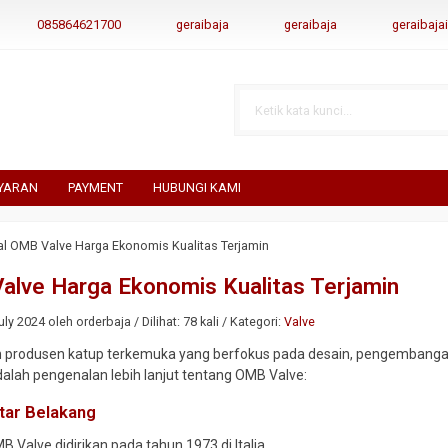
085864621700
geraibaja
geraibaja
geraibaj
YARAN
PAYMENT
HUBUNGI KAMI
al OMB Valve Harga Ekonomis Kualitas Terjamin
alve Harga Ekonomis Kualitas Terjamin
ly 2024 oleh orderbaja / Dilihat: 78 kali / Kategori:
Valve
 produsen katup terkemuka yang berfokus pada desain, pengembangan,
adalah pengenalan lebih lanjut tentang OMB Valve:
tar Belakang
MB Valve didirikan pada tahun 1973 di Italia.