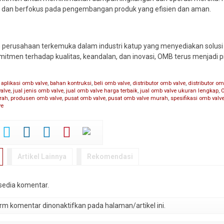
 dan berfokus pada pengembangan produk yang efisien dan aman.
perusahaan terkemuka dalam industri katup yang menyediakan solusi be
mitmen terhadap kualitas, keandalan, dan inovasi, OMB terus menjadi p
,
aplikasi omb valve
,
bahan kontruksi
,
beli omb valve
,
distributor omb valve
,
distributor o
valve
,
jual jenis omb valve
,
jual omb valve harga terbaik
,
jual omb valve ukuran lengkap
,
rah
,
produsen omb valve
,
pusat omb valve
,
pusat omb valve murah
,
spesifikasi omb valv
ve
Artikel Lainnya
Rekomendasi
rsedia komentar.
m komentar dinonaktifkan pada halaman/artikel ini.