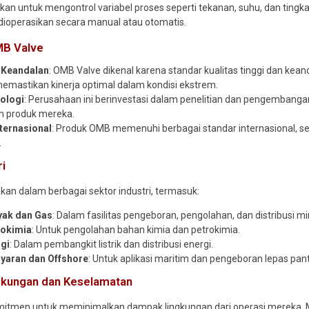
kan untuk mengontrol variabel proses seperti tekanan, suhu, dan tingka
dioperasikan secara manual atau otomatis.
MB Valve
n Keandalan
: OMB Valve dikenal karena standar kualitas tinggi dan kea
memastikan kinerja optimal dalam kondisi ekstrem.
nologi
: Perusahaan ini berinvestasi dalam penelitian dan pengembanga
m produk mereka.
nternasional
: Produk OMB memenuhi berbagai standar internasional, sep
.
ri
an dalam berbagai sektor industri, termasuk:
yak dan Gas
: Dalam fasilitas pengeboran, pengolahan, dan distribusi m
rokimia
: Untuk pengolahan bahan kimia dan petrokimia.
rgi
: Dalam pembangkit listrik dan distribusi energi.
ayaran dan Offshore
: Untuk aplikasi maritim dan pengeboran lepas pant
kungan dan Keselamatan
itmen untuk meminimalkan dampak lingkungan dari operasi mereka.