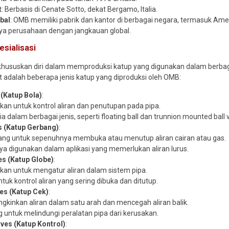
t
: Berbasis di Cenate Sotto, dekat Bergamo, Italia.
bal
: OMB memiliki pabrik dan kantor di berbagai negara, termasuk Amer
a perusahaan dengan jangkauan global.
sialisasi
ususkan diri dalam memproduksi katup yang digunakan dalam berbagai 
ut adalah beberapa jenis katup yang diproduksi oleh OMB:
 (Katup Bola)
:
kan untuk kontrol aliran dan penutupan pada pipa.
a dalam berbagai jenis, seperti floating ball dan trunnion mounted ball 
s (Katup Gerbang)
:
ang untuk sepenuhnya membuka atau menutup aliran cairan atau gas.
ya digunakan dalam aplikasi yang memerlukan aliran lurus.
es (Katup Globe)
:
kan untuk mengatur aliran dalam sistem pipa.
ntuk kontrol aliran yang sering dibuka dan ditutup.
es (Katup Cek)
:
kinkan aliran dalam satu arah dan mencegah aliran balik.
g untuk melindungi peralatan pipa dari kerusakan.
lves (Katup Kontrol)
: