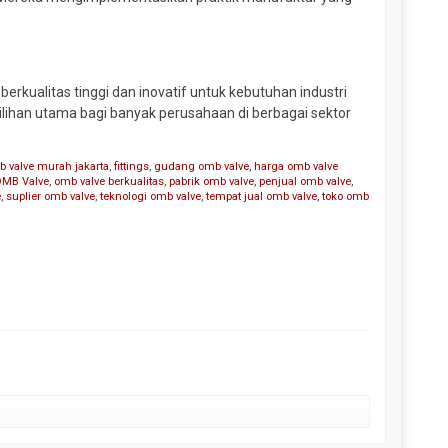
rkualitas tinggi dan inovatif untuk kebutuhan industri
ilihan utama bagi banyak perusahaan di berbagai sektor
mb valve murah jakarta
,
fittings
,
gudang omb valve
,
harga omb valve
OMB Valve
,
omb valve berkualitas
,
pabrik omb valve
,
penjual omb valve
,
e
,
suplier omb valve
,
teknologi omb valve
,
tempat jual omb valve
,
toko omb