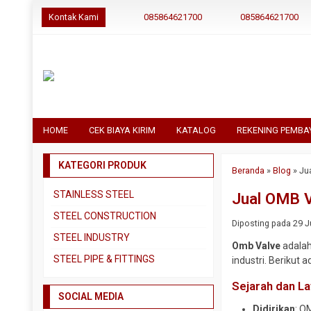
Kontak Kami
085864621700
085864621700
HOME
CEK BIAYA KIRIM
KATALOG
REKENING PEMBA
KATEGORI PRODUK
Beranda
»
Blog
»
Ju
STAINLESS STEEL
Jual OMB V
Pipa SS304
STEEL CONSTRUCTION
Diposting pada 29 Ju
Pipa SS310
Besi Beton
STEEL INDUSTRY
Omb Valve
adalah
Pipa SS316
Besi CNP
Dual Plate
STEEL PIPE & FITTINGS
industri. Berikut 
Plat 3CR12
Besi Siku
Plat A283 GR C
Actuator
Sejarah dan La
Plat Bordes SS304
Besi UNP
SOCIAL MEDIA
Plat A285 GR C
Ball Valve
Didirikan
: O