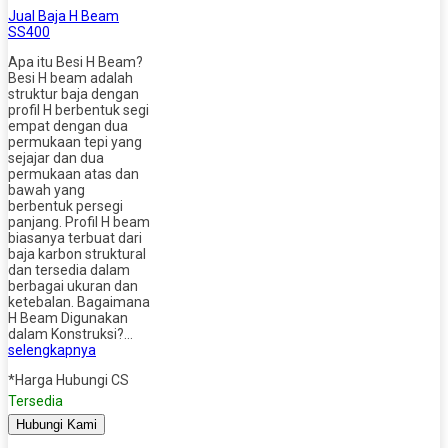
Jual Baja H Beam
SS400
Apa itu Besi H Beam?
Besi H beam adalah
struktur baja dengan
profil H berbentuk segi
empat dengan dua
permukaan tepi yang
sejajar dan dua
permukaan atas dan
bawah yang
berbentuk persegi
panjang. Profil H beam
biasanya terbuat dari
baja karbon struktural
dan tersedia dalam
berbagai ukuran dan
ketebalan. Bagaimana
H Beam Digunakan
dalam Konstruksi?…
selengkapnya
*Harga Hubungi CS
Tersedia
Hubungi Kami