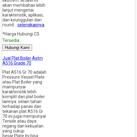
ekstrem. Artikel ini
akan membahas lebih
lanjut mengenai
karakteristik, aplikasi,
dan keunggulan dari
round…
selengkapnya
*Harga Hubungi CS
Tersedia
Hubungi Kami
Jual Plat Boiler Astm
A516 Grade 70
Plat A516 Gr 70 adalah
Pressure Vessel Plate
atau Plat Boiler yang
mampunyai
karakteristik lebih
komplit dari plat boiler
lainnya. selain tahan
terhadap panas dan
tekanan plat A516 Gr
70 ini juga mempunyai
Tensile atau daya
regang dan kekuatan
yang cukup
besar.Plate Ini bisa