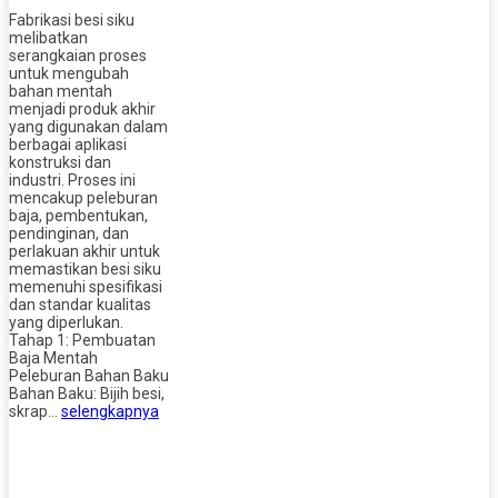
Fabrikasi besi siku
melibatkan
serangkaian proses
untuk mengubah
bahan mentah
menjadi produk akhir
yang digunakan dalam
berbagai aplikasi
konstruksi dan
industri. Proses ini
mencakup peleburan
baja, pembentukan,
pendinginan, dan
perlakuan akhir untuk
memastikan besi siku
memenuhi spesifikasi
dan standar kualitas
yang diperlukan.
Tahap 1: Pembuatan
Baja Mentah
Peleburan Bahan Baku
Bahan Baku: Bijih besi,
skrap…
selengkapnya