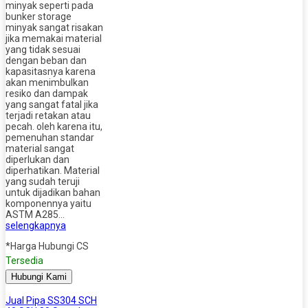
minyak seperti pada
bunker storage
minyak sangat risakan
jika memakai material
yang tidak sesuai
dengan beban dan
kapasitasnya karena
akan menimbulkan
resiko dan dampak
yang sangat fatal jika
terjadi retakan atau
pecah. oleh karena itu,
pemenuhan standar
material sangat
diperlukan dan
diperhatikan. Material
yang sudah teruji
untuk dijadikan bahan
komponennya yaitu
ASTM A285…
selengkapnya
*Harga Hubungi CS
Tersedia
Hubungi Kami
Jual Pipa SS304 SCH