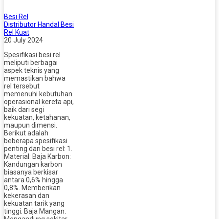
Besi Rel
Distributor Handal Besi
Rel Kuat
20 July 2024
Spesifikasi besi rel
meliputi berbagai
aspek teknis yang
memastikan bahwa
rel tersebut
memenuhi kebutuhan
operasional kereta api,
baik dari segi
kekuatan, ketahanan,
maupun dimensi.
Berikut adalah
beberapa spesifikasi
penting dari besi rel: 1.
Material: Baja Karbon:
Kandungan karbon
biasanya berkisar
antara 0,6% hingga
0,8%. Memberikan
kekerasan dan
kekuatan tarik yang
tinggi. Baja Mangan: