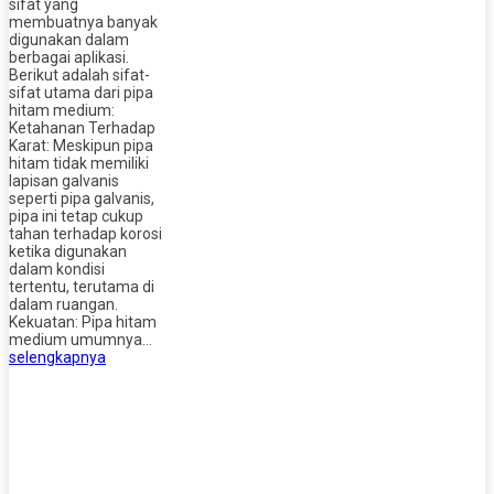
sifat yang
membuatnya banyak
digunakan dalam
berbagai aplikasi.
Berikut adalah sifat-
sifat utama dari pipa
hitam medium:
Ketahanan Terhadap
Karat: Meskipun pipa
hitam tidak memiliki
lapisan galvanis
seperti pipa galvanis,
pipa ini tetap cukup
tahan terhadap korosi
ketika digunakan
dalam kondisi
tertentu, terutama di
dalam ruangan.
Kekuatan: Pipa hitam
medium umumnya…
selengkapnya