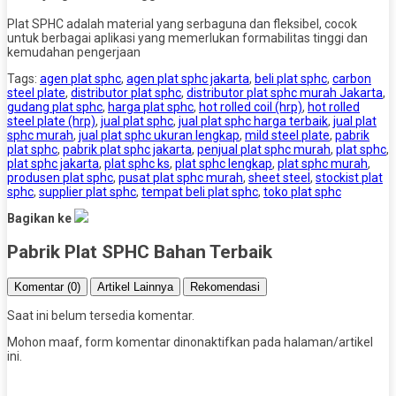
Plat SPHC adalah material yang serbaguna dan fleksibel, cocok
untuk berbagai aplikasi yang memerlukan formabilitas tinggi dan
kemudahan pengerjaan
Tags:
agen plat sphc
,
agen plat sphc jakarta
,
beli plat sphc
,
carbon
steel plate
,
distributor plat sphc
,
distributor plat sphc murah Jakarta
,
gudang plat sphc
,
harga plat sphc
,
hot rolled coil (hrp)
,
hot rolled
steel plate (hrp)
,
jual plat sphc
,
jual plat sphc harga terbaik
,
jual plat
sphc murah
,
jual plat sphc ukuran lengkap
,
mild steel plate
,
pabrik
plat sphc
,
pabrik plat sphc jakarta
,
penjual plat sphc murah
,
plat sphc
,
plat sphc jakarta
,
plat sphc ks
,
plat sphc lengkap
,
plat sphc murah
,
produsen plat sphc
,
pusat plat sphc murah
,
sheet steel
,
stockist plat
sphc
,
supplier plat sphc
,
tempat beli plat sphc
,
toko plat sphc
Bagikan ke
Pabrik Plat SPHC Bahan Terbaik
Komentar (0)
Artikel Lainnya
Rekomendasi
Saat ini belum tersedia komentar.
Mohon maaf, form komentar dinonaktifkan pada halaman/artikel
ini.