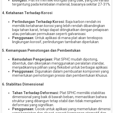
Elongasi:
Plat ini memiliki elongasi yang baik, yang bervariasi
tergantung pada ketebalan material, biasanya sekitar 27-31%.
4.
Ketahanan Terhadap Korosi
Perlindungan Terhadap Korosi:
Baja karbon rendah ini
memiliki ketahanan korosi yang lebih rendah dibandingkan
baja tahan karat, tetapi dapat ditingkatkan dengan pelapisan
atau perlakuan permukaan seperti galvanisasi.
Penggunaan:
Untuk aplikasi di mana plat akan terekspos
lingkungan korosif, perlindungan tambahan diperlukan.
5.
Kemampuan Pemotongan dan Pembentukan
Kemudahan Pengerjaan:
Plat SPHC mudah dipotong,
dibentuk, dan dikerjakan menggunakan peralatan standar,
menjadikannya pilihan yang fleksibel untuk berbagai aplikasi.
Penggunaan:
Digunakan dalam pembuatan komponen yang
memerlukan pemotongan presisi dan pembentukan khusus.
6.
Stabilitas Dimensional
Tahan Terhadap Deformasi:
Plat SPHC memiliki stabilitas
dimensional yang baik di bawah beban, memastikan bahwa
struktur yang dibangun tetap stabil dan tidak mengalami
deformasi yang signifikan.
Penggunaan:
Cocok untuk aplikasi yang memerlukan dimensi