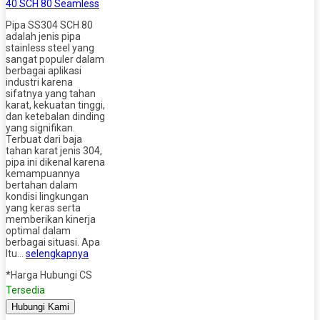
40 SCH 80 Seamless
Pipa SS304 SCH 80
adalah jenis pipa
stainless steel yang
sangat populer dalam
berbagai aplikasi
industri karena
sifatnya yang tahan
karat, kekuatan tinggi,
dan ketebalan dinding
yang signifikan.
Terbuat dari baja
tahan karat jenis 304,
pipa ini dikenal karena
kemampuannya
bertahan dalam
kondisi lingkungan
yang keras serta
memberikan kinerja
optimal dalam
berbagai situasi. Apa
Itu…
selengkapnya
*Harga Hubungi CS
Tersedia
Hubungi Kami