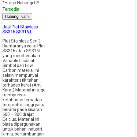
*Harga Hubungi CS
Tersedia
Hubungi Kami
Jual Plat Stainless
SS316 SS316 L
Plat Stainless Seri 3
Diantaranya yaitu Plat
SS316 atau SS316L
yang membedakan
Variable L adalah
Simbol dari Low
Carbon material ini
selain mempunyai
karakteristik tahan
terhadap karat (Anti
Karat) Material ini juga
mempunyai
ketahanan terhadap
tempratur tinggi yaitu
berada pada kisaran
600 – 800 drajat
Celcius, Material ini
biasa dipergunakan
untuk bahan industri
kimia, pertambangan,