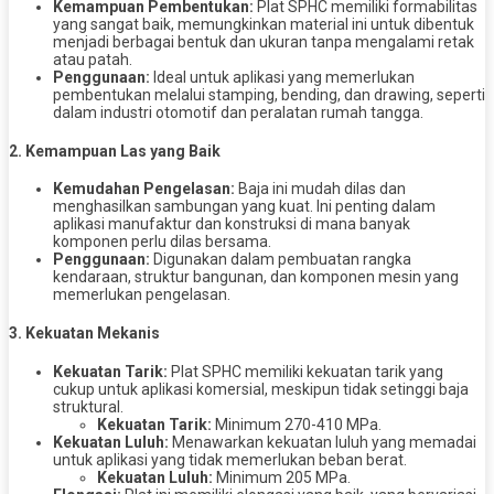
Kemampuan Pembentukan:
Plat SPHC memiliki formabilitas
yang sangat baik, memungkinkan material ini untuk dibentuk
menjadi berbagai bentuk dan ukuran tanpa mengalami retak
atau patah.
Penggunaan:
Ideal untuk aplikasi yang memerlukan
pembentukan melalui stamping, bending, dan drawing, seperti
dalam industri otomotif dan peralatan rumah tangga.
2.
Kemampuan Las yang Baik
Kemudahan Pengelasan:
Baja ini mudah dilas dan
menghasilkan sambungan yang kuat. Ini penting dalam
aplikasi manufaktur dan konstruksi di mana banyak
komponen perlu dilas bersama.
Penggunaan:
Digunakan dalam pembuatan rangka
kendaraan, struktur bangunan, dan komponen mesin yang
memerlukan pengelasan.
3.
Kekuatan Mekanis
Kekuatan Tarik:
Plat SPHC memiliki kekuatan tarik yang
cukup untuk aplikasi komersial, meskipun tidak setinggi baja
struktural.
Kekuatan Tarik:
Minimum 270-410 MPa.
Kekuatan Luluh:
Menawarkan kekuatan luluh yang memadai
untuk aplikasi yang tidak memerlukan beban berat.
Kekuatan Luluh:
Minimum 205 MPa.