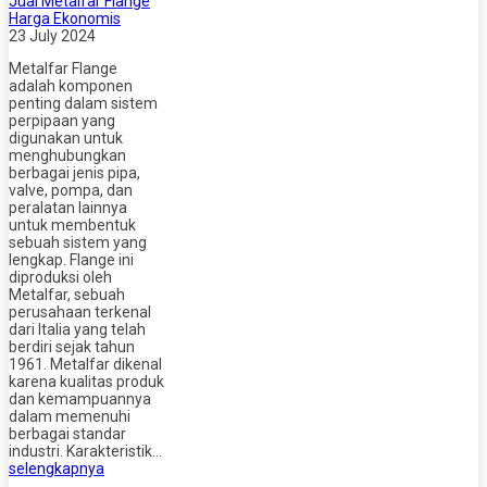
Jual Metalfar Flange
Harga Ekonomis
23 July 2024
Metalfar Flange
adalah komponen
penting dalam sistem
perpipaan yang
digunakan untuk
menghubungkan
berbagai jenis pipa,
valve, pompa, dan
peralatan lainnya
untuk membentuk
sebuah sistem yang
lengkap. Flange ini
diproduksi oleh
Metalfar, sebuah
perusahaan terkenal
dari Italia yang telah
berdiri sejak tahun
1961. Metalfar dikenal
karena kualitas produk
dan kemampuannya
dalam memenuhi
berbagai standar
industri. Karakteristik…
selengkapnya