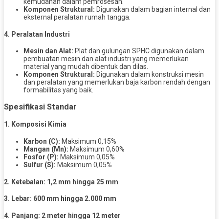
kemudahan dalam pemrosesan.
Komponen Struktural:
Digunakan dalam bagian internal dan
eksternal peralatan rumah tangga.
4.
Peralatan Industri
Mesin dan Alat:
Plat dan gulungan SPHC digunakan dalam
pembuatan mesin dan alat industri yang memerlukan
material yang mudah dibentuk dan dilas.
Komponen Struktural:
Digunakan dalam konstruksi mesin
dan peralatan yang memerlukan baja karbon rendah dengan
formabilitas yang baik.
Spesifikasi Standar
1.
Komposisi Kimia
Karbon (C):
Maksimum 0,15%
Mangan (Mn):
Maksimum 0,60%
Fosfor (P):
Maksimum 0,05%
Sulfur (S):
Maksimum 0,05%
2.
Ketebalan:
1,2 mm hingga 25 mm
3.
Lebar:
600 mm hingga 2.000 mm
4.
Panjang:
2 meter hingga 12 meter