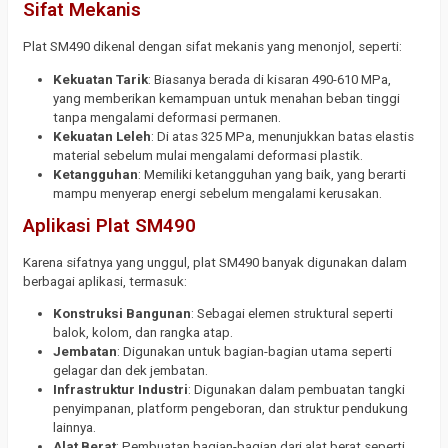
Sifat Mekanis
Plat SM490 dikenal dengan sifat mekanis yang menonjol, seperti:
Kekuatan Tarik
: Biasanya berada di kisaran 490-610 MPa,
yang memberikan kemampuan untuk menahan beban tinggi
tanpa mengalami deformasi permanen.
Kekuatan Leleh
: Di atas 325 MPa, menunjukkan batas elastis
material sebelum mulai mengalami deformasi plastik.
Ketangguhan
: Memiliki ketangguhan yang baik, yang berarti
mampu menyerap energi sebelum mengalami kerusakan.
Aplikasi Plat SM490
Karena sifatnya yang unggul, plat SM490 banyak digunakan dalam
berbagai aplikasi, termasuk:
Konstruksi Bangunan
: Sebagai elemen struktural seperti
balok, kolom, dan rangka atap.
Jembatan
: Digunakan untuk bagian-bagian utama seperti
gelagar dan dek jembatan.
Infrastruktur Industri
: Digunakan dalam pembuatan tangki
penyimpanan, platform pengeboran, dan struktur pendukung
lainnya.
Alat Berat
: Pembuatan bagian-bagian dari alat berat seperti