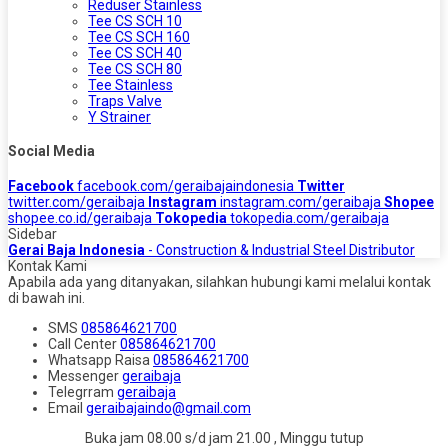
Reduser Stainless
Tee CS SCH 10
Tee CS SCH 160
Tee CS SCH 40
Tee CS SCH 80
Tee Stainless
Traps Valve
Y Strainer
Social Media
Facebook
facebook.com/geraibajaindonesia
Twitter
twitter.com/geraibaja
Instagram
instagram.com/geraibaja
Shopee
shopee.co.id/geraibaja
Tokopedia
tokopedia.com/geraibaja
Sidebar
Gerai Baja Indonesia
- Construction & Industrial Steel Distributor
Kontak Kami
Apabila ada yang ditanyakan, silahkan hubungi kami melalui kontak
di bawah ini.
SMS
085864621700
Call Center
085864621700
Whatsapp
Raisa
085864621700
Messenger
geraibaja
Telegrram
geraibaja
Email
geraibajaindo@gmail.com
Buka jam 08.00 s/d jam 21.00 , Minggu tutup