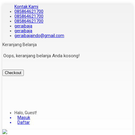
Kontak Kami
085864621700
085864621700
085864621700
geraibaja
geraibaja
geraibajaindo@gmail.com
Keranjang Belanja
Oops, keranjang belanja Anda kosong!
Checkout
Halo, Guest!
Masuk
Daftar