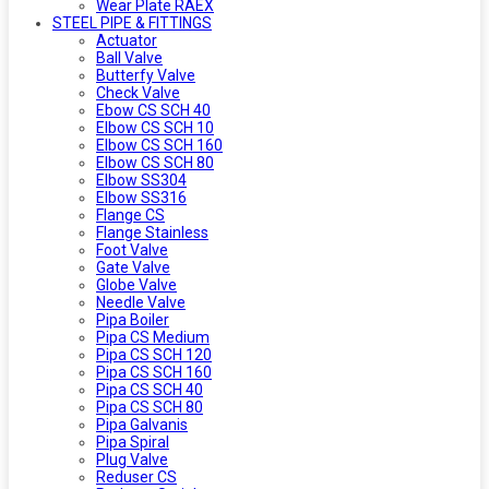
Wear Plate RAEX
STEEL PIPE & FITTINGS
Actuator
Ball Valve
Butterfy Valve
Check Valve
Ebow CS SCH 40
Elbow CS SCH 10
Elbow CS SCH 160
Elbow CS SCH 80
Elbow SS304
Elbow SS316
Flange CS
Flange Stainless
Foot Valve
Gate Valve
Globe Valve
Needle Valve
Pipa Boiler
Pipa CS Medium
Pipa CS SCH 120
Pipa CS SCH 160
Pipa CS SCH 40
Pipa CS SCH 80
Pipa Galvanis
Pipa Spiral
Plug Valve
Reduser CS