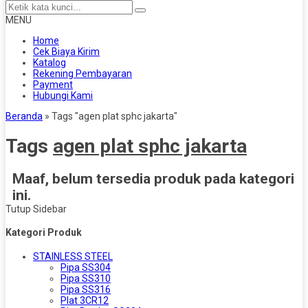
MENU
Home
Cek Biaya Kirim
Katalog
Rekening Pembayaran
Payment
Hubungi Kami
Beranda
»
Tags "agen plat sphc jakarta"
Tags
agen plat sphc jakarta
Maaf, belum tersedia produk pada kategori
ini.
Tutup Sidebar
Kategori Produk
STAINLESS STEEL
Pipa SS304
Pipa SS310
Pipa SS316
Plat 3CR12