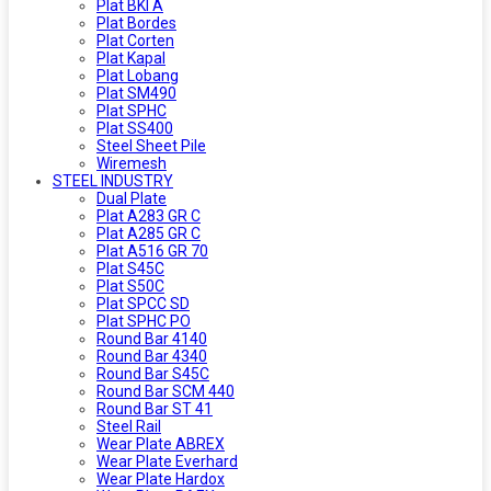
Plat BKI A
Plat Bordes
Plat Corten
Plat Kapal
Plat Lobang
Plat SM490
Plat SPHC
Plat SS400
Steel Sheet Pile
Wiremesh
STEEL INDUSTRY
Dual Plate
Plat A283 GR C
Plat A285 GR C
Plat A516 GR 70
Plat S45C
Plat S50C
Plat SPCC SD
Plat SPHC PO
Round Bar 4140
Round Bar 4340
Round Bar S45C
Round Bar SCM 440
Round Bar ST 41
Steel Rail
Wear Plate ABREX
Wear Plate Everhard
Wear Plate Hardox