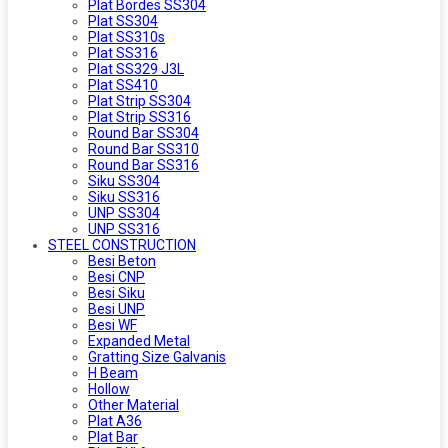
Plat Bordes SS304
Plat SS304
Plat SS310s
Plat SS316
Plat SS329 J3L
Plat SS410
Plat Strip SS304
Plat Strip SS316
Round Bar SS304
Round Bar SS310
Round Bar SS316
Siku SS304
Siku SS316
UNP SS304
UNP SS316
STEEL CONSTRUCTION
Besi Beton
Besi CNP
Besi Siku
Besi UNP
Besi WF
Expanded Metal
Gratting Size Galvanis
H Beam
Hollow
Other Material
Plat A36
Plat Bar