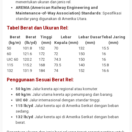
menentukan ukuran dan jenis rel.
AREMA (American Railway Engineering and
Maintenance-of-Way Association) Standards
: Spesifikasi
standar yang digunakan di Amerika Utara.
Tabel Berat dan Ukuran Rel:
Berat
Berat
Tinggi
Lebar
Lebar Dasar
Tebal Jaring
(kg/m)
(lb/yd)
(mm)
Kepala (mm)
(mm)
(mm)
50
101.8
152
70
132
15.5
60
121.6
172
72
150
16
UIC 60
120.2
172
74.3
150
16
115
115.2
168
73.5
140
15.8
132
131.9
184
74
152
16.6
Penggunaan Sesuai Berat Rel:
50 kg/m
: Jalur kereta api regional atau komuter.
60 kg/m
: Jalur utama kereta api penumpang dan barang.
UIC 60
: Jalur internasional dengan standar tinggi.
115 lb/yd
: Jalur kereta api di Amerika Serikat dengan beban
sedang.
132 lb/yd
: Jalur kereta api di Amerika Serikat dengan beban
berat.