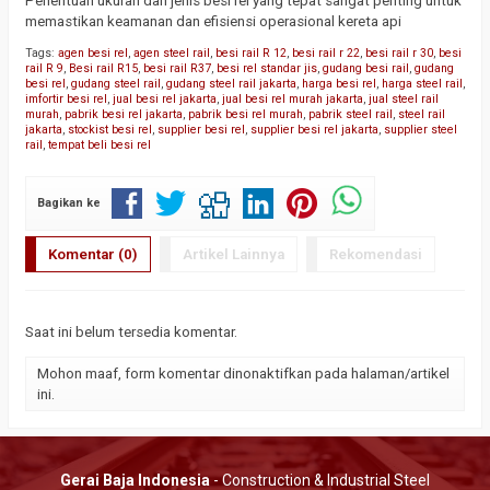
Penentuan ukuran dan jenis besi rel yang tepat sangat penting untuk
memastikan keamanan dan efisiensi operasional kereta api
Tags:
agen besi rel
,
agen steel rail
,
besi rail R 12
,
besi rail r 22
,
besi rail r 30
,
besi
rail R 9
,
Besi rail R15
,
besi rail R37
,
besi rel standar jis
,
gudang besi rail
,
gudang
besi rel
,
gudang steel rail
,
gudang steel rail jakarta
,
harga besi rel
,
harga steel rail
,
imfortir besi rel
,
jual besi rel jakarta
,
jual besi rel murah jakarta
,
jual steel rail
murah
,
pabrik besi rel jakarta
,
pabrik besi rel murah
,
pabrik steel rail
,
steel rail
jakarta
,
stockist besi rel
,
supplier besi rel
,
supplier besi rel jakarta
,
supplier steel
rail
,
tempat beli besi rel
Bagikan ke
Komentar (0)
Artikel Lainnya
Rekomendasi
Saat ini belum tersedia komentar.
Mohon maaf, form komentar dinonaktifkan pada halaman/artikel
ini.
Gerai Baja Indonesia
- Construction & Industrial Steel